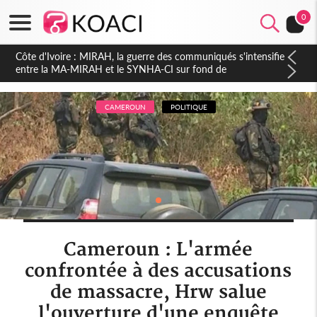
0
Côte d'Ivoire : Indépendance 2026, Thiam plaide pour un
environnement démocratique plus apaisé
CAMEROUN
POLITIQUE
Cameroun : L'armée
confrontée à des accusations
de massacre, Hrw salue
l'ouverture d'une enquête