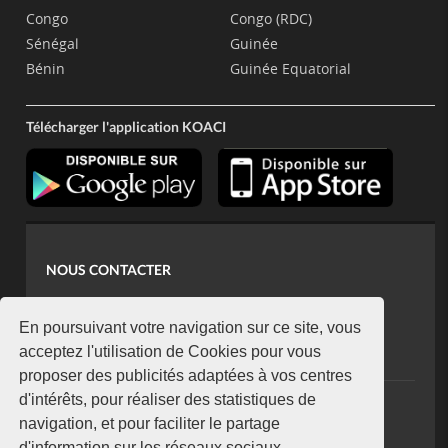
Congo
Congo (RDC)
Sénégal
Guinée
Bénin
Guinée Equatorial
Télécharger l'application KOACI
NOUS CONTACTER
contact@koaci.com
koaci@yahoo.fr
En poursuivant votre navigation sur ce site, vous
+225 07 08 85 52 93
acceptez l'utilisation de Cookies pour vous
proposer des publicités adaptées à vos centres
d'intérêts, pour réaliser des statistiques de
NEWSLETTER
navigation, et pour faciliter le partage
Restez connecté via notre newsletter
d'information sur les réseaux sociaux.