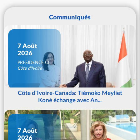
Communiqués
7 Août
2026
PRESIDENCE CI
Côte d'Ivoire
Côte d'Ivoire-Canada: Tiémoko Meyliet
Koné échange avec An...
7 Août
2026