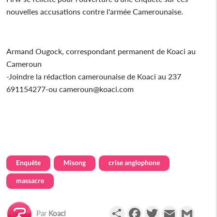
nouvelles accusations contre l'armée Camerounaise.
Armand Ougock, correspondant permanent de Koaci au
Cameroun
-Joindre la rédaction camerounaise de Koaci au 237
691154277-ou cameroun@koaci.com
Enquête
Misong
crise anglophone
massacre
Partager
Facebook
Twitter
Email
Gmail
Par
Koaci