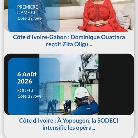
PREMIERE
DAME CI
Côte d'Ivoire
Côte d'Ivoire-Gabon : Dominique Ouattara
reçoit Zita Oligu...
6 Août
2026
SODECI
Côte d'Ivoire
Côte d'Ivoire : À Yopougon, la SODECI
intensifie les opéra...