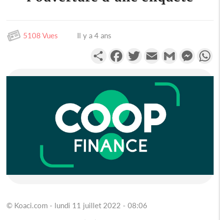
5108 Vues
Il y a 4 ans
Partager
Facebook
Twitter
Email
Gmail
Messen
W
© Koaci.com - lundi 11 juillet 2022 - 08:06