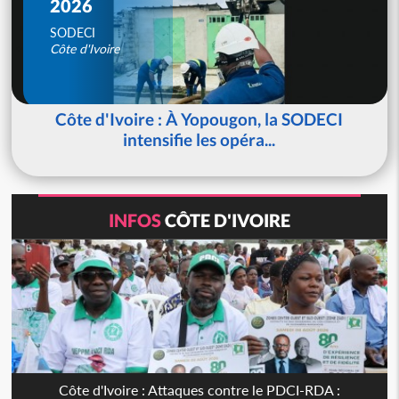
2026
SODECI
Côte d'Ivoire
Côte d'Ivoire : À Yopougon, la SODECI
intensifie les opéra...
INFOS
CÔTE D'IVOIRE
Côte d'Ivoire : Attaques contre le PDCI-RDA :