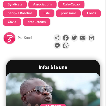
Syndicats
Associations
Café-Cacao
Seripka Roseline
liste
provisoire
Fonds
Covid
producteurs
Partager
Facebook
Twitter
Email
Gmail
Par
Koaci
Messenger
WhatsApp
Infos à la une