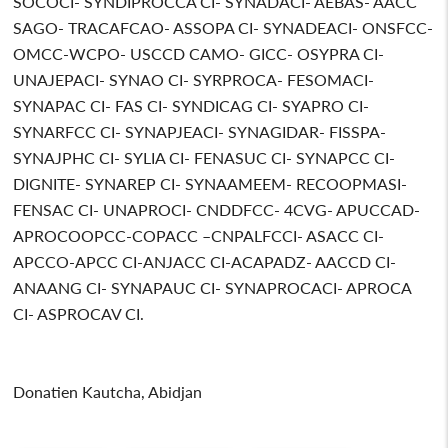
SOCOCI- SYNDIPROCCA CI- SYNADACI- AEBAS- AACC
SAGO- TRACAFCAO- ASSOPA CI- SYNADEACI- ONSFCC-
OMCC-WCPO- USCCD CAMO- GICC- OSYPRA CI-
UNAJEPACI- SYNAO CI- SYRPROCA- FESOMACI-
SYNAPAC CI- FAS CI- SYNDICAG CI- SYAPRO CI-
SYNARFCC CI- SYNAPJEACI- SYNAGIDAR- FISSPA-
SYNAJPHC CI- SYLIA CI- FENASUC CI- SYNAPCC CI-
DIGNITE- SYNAREP CI- SYNAAMEEM- RECOOPMASI-
FENSAC CI- UNAPROCI- CNDDFCC- 4CVG- APUCCAD-
APROCOOPCC-COPACC –CNPALFCCI- ASACC CI-
APCCO-APCC CI-ANJACC CI-ACAPADZ- AACCD CI-
ANAANG CI- SYNAPAUC CI- SYNAPROCACI- APROCA
CI- ASPROCAV CI.
Donatien Kautcha, Abidjan