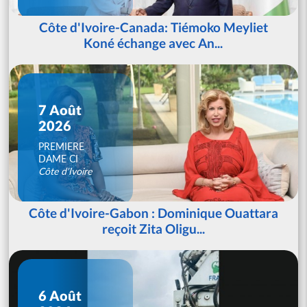
Côte d'Ivoire-Canada: Tiémoko Meyliet
Koné échange avec An...
7 Août
2026
PREMIERE
DAME CI
Côte d'Ivoire
Côte d'Ivoire-Gabon : Dominique Ouattara
reçoit Zita Oligu...
6 Août