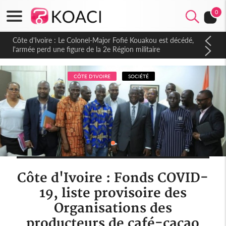
0
Côte d'Ivoire : Le Colonel-Major Fofié Kouakou est décédé,
l'armée perd une figure de la 2e Région militaire
CÔTE D'IVOIRE
SOCIÉTÉ
Côte d'Ivoire : Fonds COVID-
19, liste provisoire des
Organisations des
producteurs de café-cacao