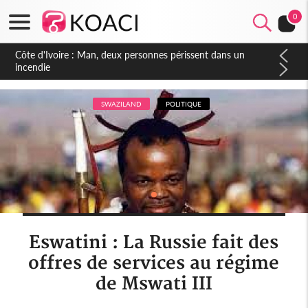
0
Côte d'Ivoire : Séileu, la célébration de la fête nationale
transformée en vaste campagne contre les produits
dépigmentants dangereux
SWAZILAND
POLITIQUE
Eswatini : La Russie fait des
offres de services au régime
de Mswati III