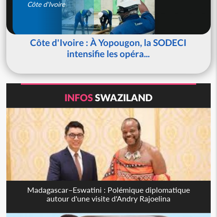
Côte d'Ivoire
Côte d'Ivoire : À Yopougon, la SODECI
intensifie les opéra...
INFOS
SWAZILAND
Madagascar–Eswatini : Polémique diplomatique
autour d'une visite d'Andry Rajoelina