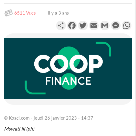
6511 Vues
Il y a 3 ans
Partager
Facebook
Twitter
Email
Gmail
Messen
W
© Koaci.com - jeudi 26 janvier 2023 - 14:37
Mswati III (ph)-