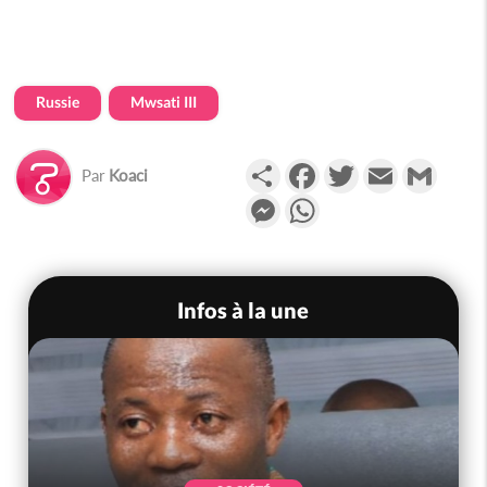
Russie
Mwsati III
Partager
Facebook
Twitter
Email
Gmail
Par
Koaci
Messenger
WhatsApp
Infos à la une