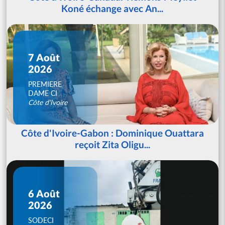
Koné échange avec An...
7 Août
2026
PREMIERE
DAME CI
Côte d'Ivoire
Côte d'Ivoire-Gabon : Dominique Ouattara
reçoit Zita Oligu...
6 Août
2026
SODECI