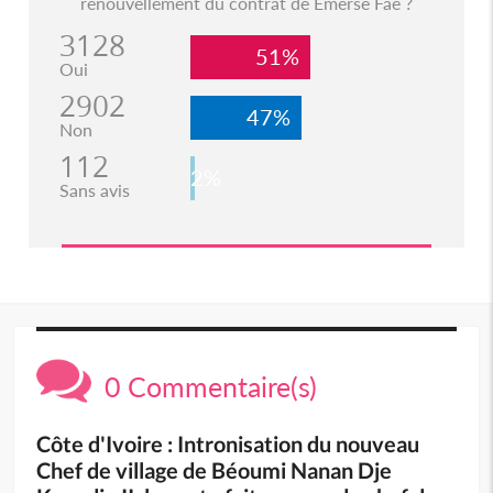
renouvellement du contrat de Emerse Faé ?
3128
51%
Oui
2902
47%
Non
112
2%
Sans avis
0 Commentaire(s)
Côte d'Ivoire : Intronisation du nouveau
Chef de village de Béoumi Nanan Dje