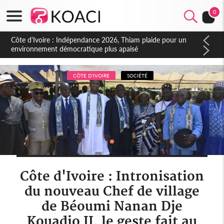
0
Côte d'Ivoire : Concours INFAS 2026, les convocations
seront disponibles à compter du samedi
CÔTE D'IVOIRE
SOCIÉTÉ
Côte d'Ivoire : Intronisation
du nouveau Chef de village
de Béoumi Nanan Dje
Kouadio II, le geste fait au