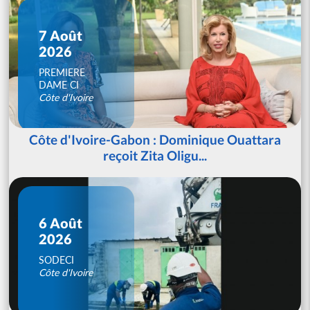
7 Août
2026
PREMIERE
DAME CI
Côte d'Ivoire
Côte d'Ivoire-Gabon : Dominique Ouattara
reçoit Zita Oligu...
6 Août
2026
SODECI
Côte d'Ivoire