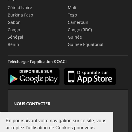
Côte d'Ivoire
Mali
Burkina Faso
Togo
Gabon
Cameroun
Congo
Congo (RDC)
Sénégal
Guinée
Bénin
Guinée Equatorial
Télécharger l'application KOACI
NOUS CONTACTER
contact@koaci.com
koaci@yahoo.fr
En poursuivant votre navigation sur ce site, vous
+225 07 08 85 52 93
acceptez l'utilisation de Cookies pour vous