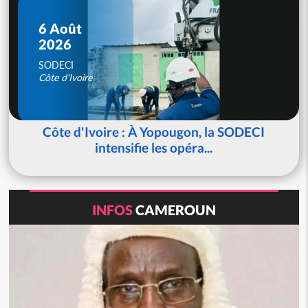
6 Août
2026
SODECI
Côte d'Ivoire
Côte d'Ivoire : À Yopougon, la SODECI
intensifie les opéra...
INFOS
CAMEROUN