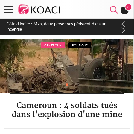
0
Côte d'Ivoire : Séileu, la célébration de la fête nationale
transformée en vaste campagne contre les produits
dépigmentants dangereux
CAMEROUN
POLITIQUE
Cameroun : 4 soldats tués
dans l'explosion d'une mine