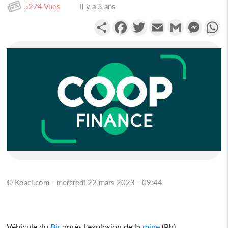
5274 Vues
Il y a 3 ans
Partager
Facebook
Twitter
Email
Gmail
Messen
W
© Koaci.com - mercredi 22 mars 2023 - 09:44
Véhicule du
Bir
après l'explosion de la
mine
(Ph)