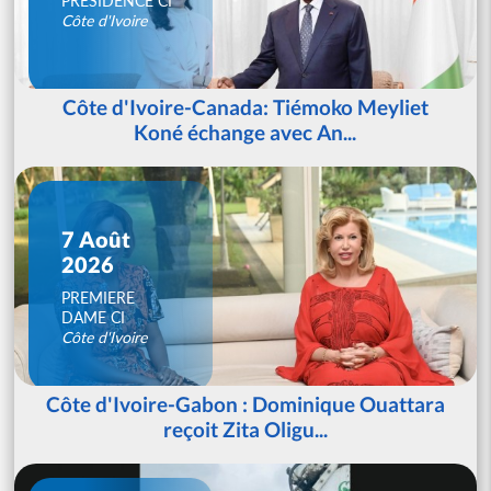
PRESIDENCE CI
Côte d'Ivoire
Côte d'Ivoire-Canada: Tiémoko Meyliet
Koné échange avec An...
7 Août
2026
PREMIERE
DAME CI
Côte d'Ivoire
Côte d'Ivoire-Gabon : Dominique Ouattara
reçoit Zita Oligu...