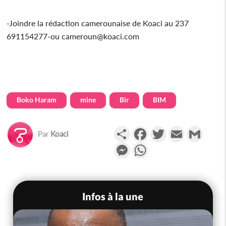
-Joindre la rédaction camerounaise de Koaci au 237
691154277-ou cameroun@koaci.com
Boko Haram
mine
Bir
BIM
Partager
Facebook
Twitter
Email
Gmail
Par
Koaci
Messenger
WhatsApp
Infos à la une