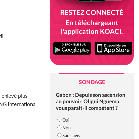
RESTEZ CONNECTÉ
En téléchargeant
l'application KOACI.
il.
SONDAGE
Gabon : Depuis son ascension
a enlevé plus
au pouvoir, Oligui Nguema
ONG International
vous parait-il compétent ?
Oui
Non
Sans avis