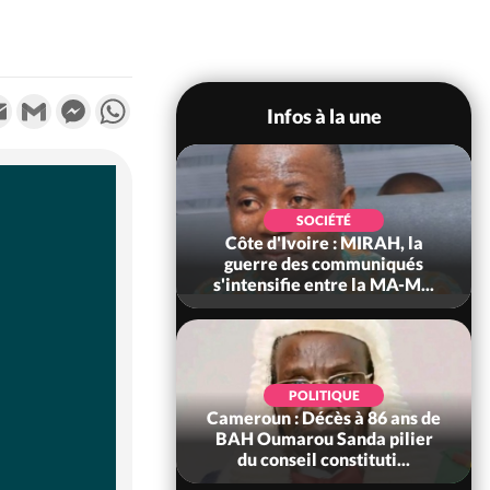
k
tter
Email
Gmail
Messenger
WhatsApp
Infos à la une
SOCIÉTÉ
SOCIÉTÉ
voire : Man, deux
Côte d'Ivoire : MIRAH, la
périssent dans un
guerre des communiqués
incendie
s'intensifie entre la MA-M...
SOCIÉTÉ
POLITIQUE
ire : Daloa, il tue
Cameroun : Décès à 86 ans de
ègue et cache 38
BAH Oumarou Sanda pilier
s dans une fo...
du conseil constituti...