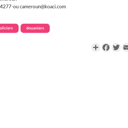
1154277-ou cameroun@koaci.com
oliciers
douaniers
Partager
Faceboo
Twi