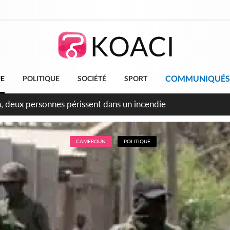
COMMUNIQUÉS
UE
POLITIQUE
SOCIÉTÉ
SPORT
leu, la célébration de la fête nationale transformée en vaste 
ngereux
CAMEROUN
POLITIQUE