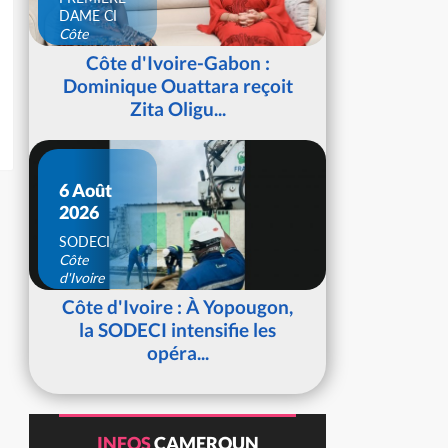
DAME CI
Côte
d'Ivoire
Côte d'Ivoire-Gabon :
Dominique Ouattara reçoit
Zita Oligu...
6 Août
2026
SODECI
Côte
d'Ivoire
Côte d'Ivoire : À Yopougon,
la SODECI intensifie les
opéra...
INFOS
CAMEROUN