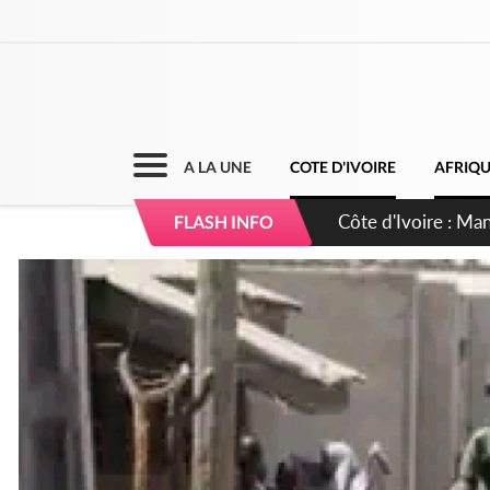
A LA UNE
COTE D'IVOIRE
AFRIQ
Côte d'Ivoire : Séi
FLASH INFO
dépigmentants da