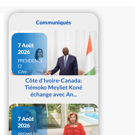
Communiqués
7 Août
2026
PRESIDENCE
CI
Côte
d'Ivoire
Côte d'Ivoire-Canada:
Tiémoko Meyliet Koné
échange avec An...
7 Août
2026
PREMIERE