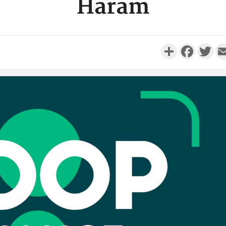
Haram
Partager
Faceboo
Twi
Côte d'I
personnes 
Côte d'Ivo
son coll
million