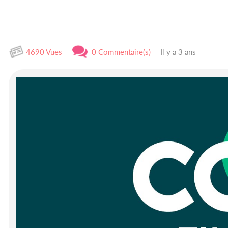
4690 Vues
0 Commentaire(s)
Il y a 3 ans