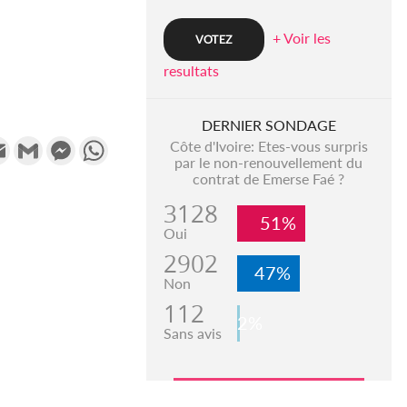
+ Voir les
resultats
DERNIER SONDAGE
k
tter
Email
Gmail
Messenger
WhatsApp
Côte d'Ivoire: Etes-vous surpris
par le non-renouvellement du
contrat de Emerse Faé ?
3128
51%
Oui
2902
47%
Non
112
2%
Sans avis