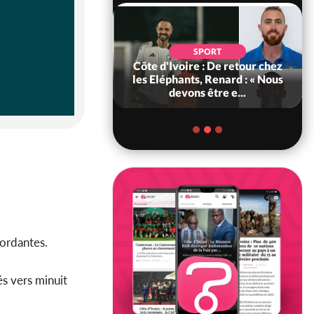
POLITIQUE
d'Ivoire : 66e
SPORT
versaire de
Côte d'Ivoire : De retour chez
ance, les Forces de
les Eléphants, Renard : « Nous
fense e...
devons être e...
cordantes.
s vers minuit