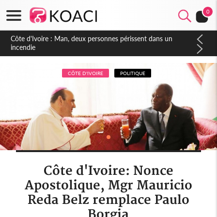
0
Côte d'Ivoire : Séileu, la célébration de la fête nationale
transformée en vaste campagne contre les produits
dépigmentants dangereux
CÔTE D'IVOIRE
POLITIQUE
Côte d'Ivoire: Nonce
Apostolique, Mgr Mauricio
Reda Belz remplace Paulo
Borgia