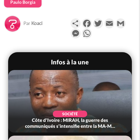
Paulo Borgia
Partager
Facebook
Twitter
Email
Gmail
Par
Koaci
Messenger
WhatsApp
Infos à la une
SOCIÉTÉ
Côte d'Ivoire : MIRAH, la guerre des
communiqués s'intensifie entre la MA-M...