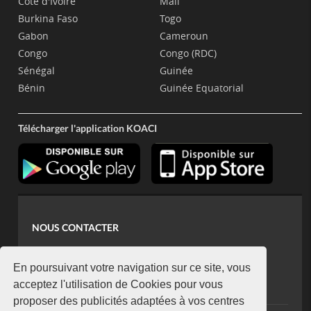
Côte d'Ivoire
Mali
Burkina Faso
Togo
Gabon
Cameroun
Congo
Congo (RDC)
Sénégal
Guinée
Bénin
Guinée Equatorial
Télécharger l'application KOACI
NOUS CONTACTER
contact@koaci.com
koaci@yahoo.fr
En poursuivant votre navigation sur ce site, vous
+225 07 08 85 52 93
acceptez l'utilisation de Cookies pour vous
proposer des publicités adaptées à vos centres