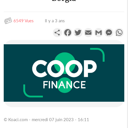
6549 Vues
Il y a 3 ans
Partager
Facebook
Twitter
Email
Gmail
Messen
W
© Koaci.com - mercredi 07 juin 2023 - 16:11