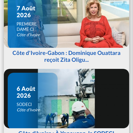
7 Août
2026
PREMIERE
DAME CI
Côte d'Ivoire
Côte d'Ivoire-Gabon : Dominique Ouattara
reçoit Zita Oligu...
6 Août
2026
SODECI
Côte d'Ivoire