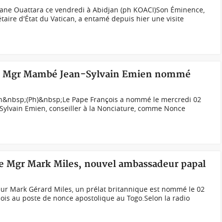
ssane Ouattara ce vendredi à Abidjan (ph KOACI) Son Éminence,
rétaire d'État du Vatican, a entamé depuis hier une visite
ie, Mgr Mambé Jean-Sylvain Emien nommé
&nbsp;(Ph)&nbsp;Le Pape François a nommé le mercredi 02
Sylvain Emien, conseiller à la Nonciature, comme Nonce
te Mgr Mark Miles, nouvel ambassadeur papal
r Mark Gérard Miles, un prélat britannique est nommé le 02
ois au poste de nonce apostolique au Togo.Selon la radio