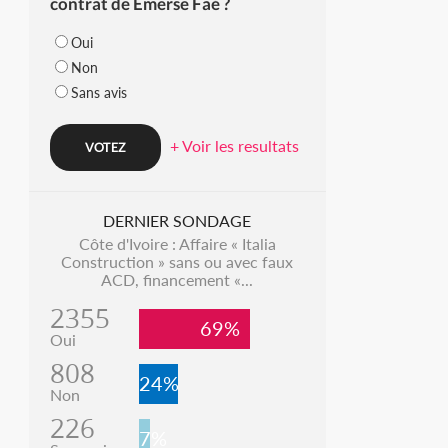
contrat de Emerse Faé ?
Oui
Non
Sans avis
+ Voir les resultats
DERNIER SONDAGE
Côte d'Ivoire : Affaire « Italia
Construction » sans ou avec faux
ACD, financement «...
2355
69%
Oui
808
24%
Non
226
7%