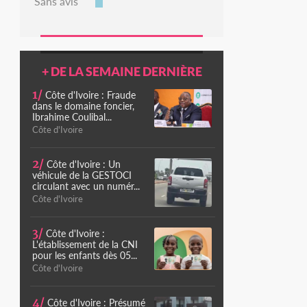
Sans avis
+ DE LA SEMAINE DERNIÈRE
1/
Côte d'Ivoire : Fraude
dans le domaine foncier,
Ibrahime Coulibal...
Côte d'Ivoire
2/
Côte d'Ivoire : Un
véhicule de la GESTOCI
circulant avec un numér...
Côte d'Ivoire
3/
Côte d'Ivoire :
L'établissement de la CNI
pour les enfants dès 05...
Côte d'Ivoire
4/
Côte d'Ivoire : Présumé