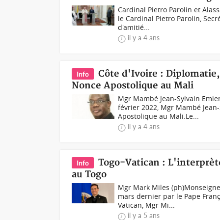
Cardinal Pietro Parolin et Ala
le Cardinal Pietro Parolin, Sec
d'amitié...
il y a 4 ans
Côte d'Ivoire : Diplomat
Info
Nonce Apostolique au Mali
Mgr Mambé Jean-Sylvain Emien
février 2022, Mgr Mambé Jean-
Apostolique au Mali.Le...
il y a 4 ans
Togo-Vatican : L'interprè
Info
au Togo
Mgr Mark Miles (ph)Monseigneu
mars dernier par le Pape Franç
Vatican, Mgr Mi...
il y a 5 ans