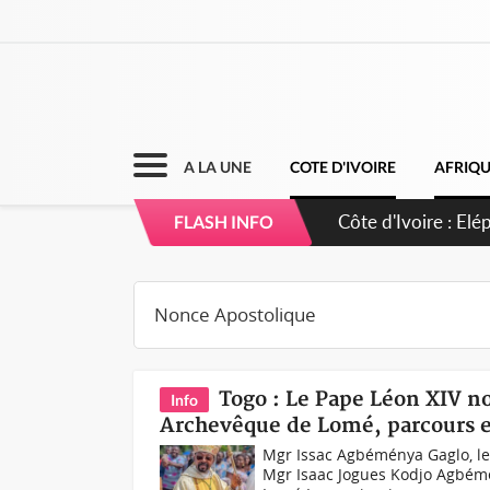
A LA UNE
COTE D'IVOIRE
AFRIQ
FLASH INFO
Togo : Le Pape Léon XIV 
Info
Archevêque de Lomé, parcours e
Mgr Issac Agbéménya Gaglo, l
Mgr Isaac Jogues Kodjo Agbém