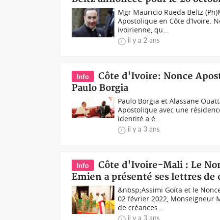
Mgr Mauricio Rueda Beltz (Ph)
Apostolique en Côte d’Ivoire. 
ivoirienne, qu...
il y a 2 ans
Côte d'Ivoire: Nonce Apos
Info
Paulo Borgia
Paulo Borgia et Alassane Ouat
Apostolique avec une résidence
identité a é...
il y a 3 ans
Côte d'Ivoire-Mali : Le N
Info
Emien a présenté ses lettres de 
&nbsp;Assimi Goïta et le Nonc
02 février 2022, Monseigneur M
de créances...
il y a 3 ans