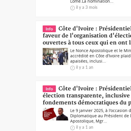
Lomé.La nomination...
il y a 3 mois
Côte d'Ivoire : Présidenti
Info
faveur de l'organisation d'élect
ouvertes à tous ceux qui en ont l
Le Nonce Apostolique et le Mi
accrédité en Côte d’Ivoire plai
apaisées, inclusi...
il y a 1 an
Côte d'Ivoire : Présidenti
Info
élection transparente, inclusive
fondements démocratiques du 
Le 9 janvier 2025, à l'occasion
Diplomatique au Président de l
Apostolique, Mgr...
il y a 1 an