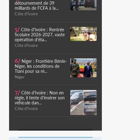
détournement de 39
milliards de FCFA à la...
Côte d'Ivoire
5/
Côte d'Ivoire : Rentrée
Scolaire 2026-2027, vaste
opération d'éta...
Côte d'Ivoire
6/
Niger : Frontière Bénin-
Niger, les conditions de
Tiani pour sa ré...
Niger
7/
Côte d'Ivoire : Non en
règle, il tente d'insérer son
véhicule dan...
Côte d'Ivoire