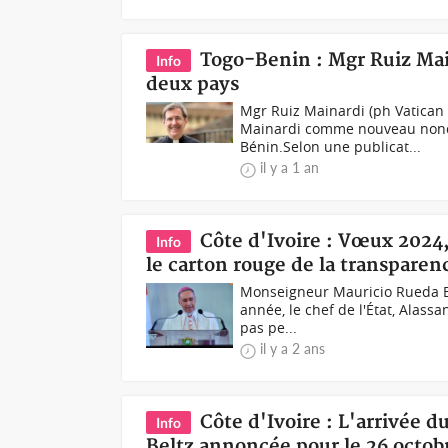
Togo-Benin : Mgr Ruiz Ma
Info
deux pays
Mgr Ruiz Mainardi (ph Vatica
Mainardi comme nouveau nonce
Bénin.Selon une publicat...
il y a 1 an
Côte d'Ivoire : Vœux 2024,
Info
le carton rouge de la transparen
Monseigneur Mauricio Rueda Be
année, le chef de l'État, Alassa
pas pe...
il y a 2 ans
Côte d'Ivoire : L'arrivée
Info
Beltz annoncée pour le 26 octob