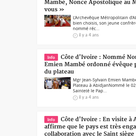
Mambé, Nonce Apostolique au Mal
vous »
L’Archevêque Métropolitain d’A
bien choisis, son jeune confr
nommé réc...
il y a 4 ans
Côte d'Ivoire : Nommé Non
Info
Emien Mambé ordonné évêque par 
du plateau
Mgr Jean-Sylvain Emien Mambé 
Plateau à AbidjanNommé le 02 
Sainteté le Pap...
il y a 4 ans
Côte d'Ivoire : En visite à
Info
affirme que le pays est très enga
collaboration avec le Saint siège