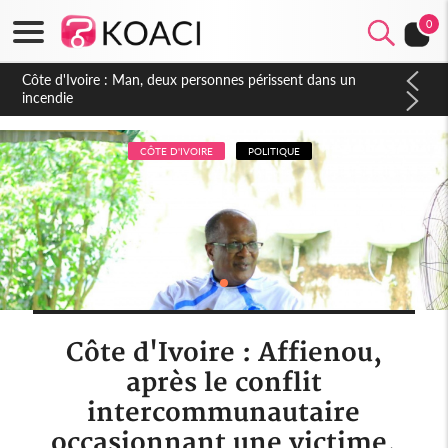
0
Côte d'Ivoire : Séileu, la célébration de la fête nationale
transformée en vaste campagne contre les produits
dépigmentants dangereux
CÔTE D'IVOIRE
POLITIQUE
Côte d'Ivoire : Affienou,
après le conflit
intercommunautaire
occasionnant une victime,