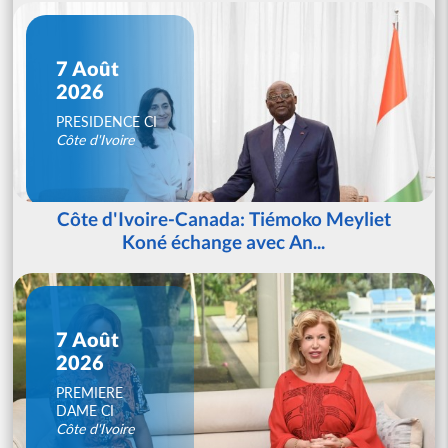
7 Août
2026
PRESIDENCE CI
Côte d'Ivoire
Côte d'Ivoire-Canada: Tiémoko Meyliet
Koné échange avec An...
7 Août
2026
PREMIERE
DAME CI
Côte d'Ivoire