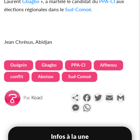
Laurent
Gbagbo
», a martelé le candidat du
PPA-CI
aux
élections régionales dans le
Sud-Comoé
.
Jean Chrésus, Abidjan
Ouégnin
Gbagbo
PPA-CI
Affienou
conflit
Aboisso
Sud-Comoé
Partager
Facebook
Twitter
Email
Gmail
Par
Koaci
Messenger
WhatsApp
Infos à la une