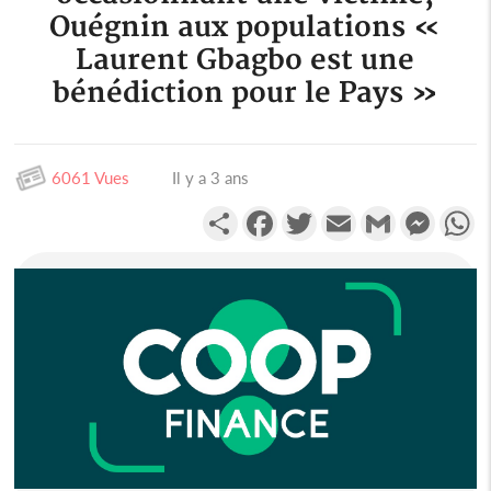
Ouégnin aux populations «
Laurent Gbagbo est une
bénédiction pour le Pays »
6061 Vues
Il y a 3 ans
Partager
Facebook
Twitter
Email
Gmail
Messen
W