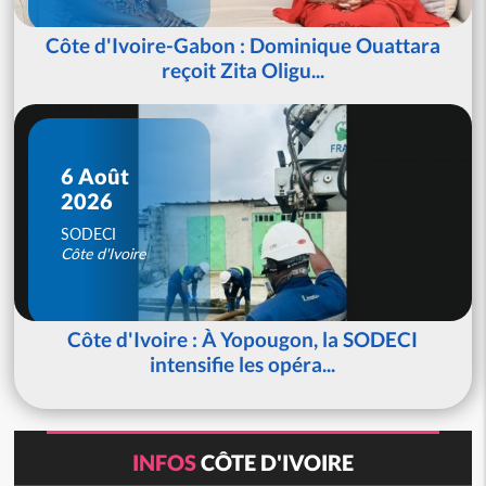
Côte d'Ivoire-Gabon : Dominique Ouattara
reçoit Zita Oligu...
6 Août
2026
SODECI
Côte d'Ivoire
Côte d'Ivoire : À Yopougon, la SODECI
intensifie les opéra...
INFOS
CÔTE D'IVOIRE