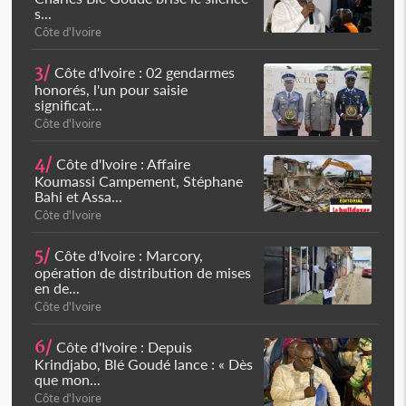
s...
Côte d'Ivoire
3/
Côte d'Ivoire : 02 gendarmes
honorés, l'un pour saisie
significat...
Côte d'Ivoire
4/
Côte d'Ivoire : Affaire
Koumassi Campement, Stéphane
Bahi et Assa...
Côte d'Ivoire
5/
Côte d'Ivoire : Marcory,
opération de distribution de mises
en de...
Côte d'Ivoire
6/
Côte d'Ivoire : Depuis
Krindjabo, Blé Goudé lance : « Dès
que mon...
Côte d'Ivoire