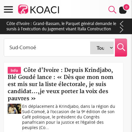
0
Côte d'Ivoire : Grand-Bassam, le Parquet général demande le
sursis à l'exécution du jugement visant Italia Construction
Côte d'Ivoire : Depuis Krindjabo,
Info
Blé Goudé lance : « Dès que mon nom
est mis sur la liste électorale, je suis
candidat...,je veux porter la voix des
pauvres »
En déplacement à Krindjabo, dans la région du
Sud-Comoé, à l'occasion de la 9ᵉ édition de son
Café politique, le président du Congrès
panafricain pour la justice et l'égalité des
peuples (Co...