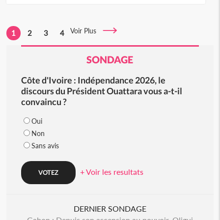
Voir Plus
1
2
3
4
SONDAGE
Côte d'Ivoire : Indépendance 2026, le
discours du Président Ouattara vous a-t-il
convaincu ?
Oui
Non
Sans avis
+ Voir les resultats
DERNIER SONDAGE
Gabon : Depuis son ascension au pouvoir, Oligui