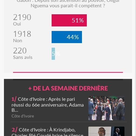
Nguema vous parait-il compétent ?
2190
51%
Oui
1918
44%
Non
220
5%
Sans avis
+ DE LA SEMAINE DERNIÈRE
1/
Côte d'Ivoire : Après le pari
réussi du 66e anniversaire, Adama
B...
Côte d'Ivoire
2/
Côte d'Ivoire : À Krindjabo,
Charles Blé Goudé brise le silence