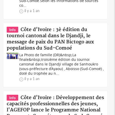
Sud-Comoé.Selon les informations de sources
co...
il y a 1 an
Côte d'Ivoire : 3è édition du
Info
tournoi cantonal dans le Djandji, le
message de paix du PAN Bictogo aux
populations du Sud-Comoé
La Photo de famille (DR)&nbsp;La
finale&nbsp;troisième édition du tournoi
cantonal dans le Djandji village de Sanhoukro
(sous-préfecture d’Ayaou) , Aboisso (Sud-Comoé) ,
doté du trophée au n...
il y a 1 an
Côte d'Ivoire : Développement des
Info
capacités professionnelles des jeunes,
l'AGEFOP lance le Programme National