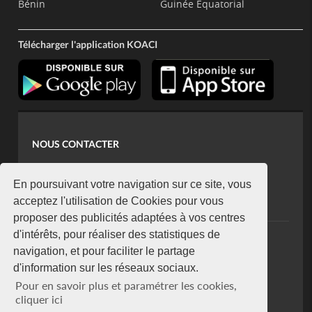
Bénin
Guinée Equatorial
Télécharger l'application KOACI
NOUS CONTACTER
contact@koaci.com
koaci@yahoo.fr
En poursuivant votre navigation sur ce site, vous
+225 07 08 85 52 93
acceptez l'utilisation de Cookies pour vous
proposer des publicités adaptées à vos centres
d'intérêts, pour réaliser des statistiques de
NEWSLETTER
navigation, et pour faciliter le partage
Restez connecté via notre newsletter
d'information sur les réseaux sociaux.
S'abonner
Pour en savoir plus et paramétrer les cookies,
Se désabonner
cliquer ici