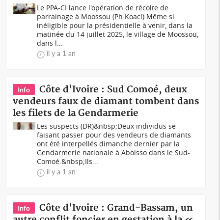
Le PPA-CI lance l'opération de récolte de
parrainage à Moossou (Ph Koaci) Même si
inéligible pour la présidentielle à venir, dans la
matinée du 14 juillet 2025, le village de Moossou,
dans l...
il y a 1 an
Côte d'Ivoire : Sud Comoé, deux
Info
vendeurs faux de diamant tombent dans
les filets de la Gendarmerie
Les suspects (DR)&nbsp;Deux individus se
faisant passer pour des vendeurs de diamants
ont été interpellés dimanche dernier par la
Gendarmerie nationale à Aboisso dans le Sud-
Comoé.&nbsp;Ils...
il y a 1 an
Côte d'Ivoire : Grand-Bassam, un
Info
autre conflit foncier en gestation à la «