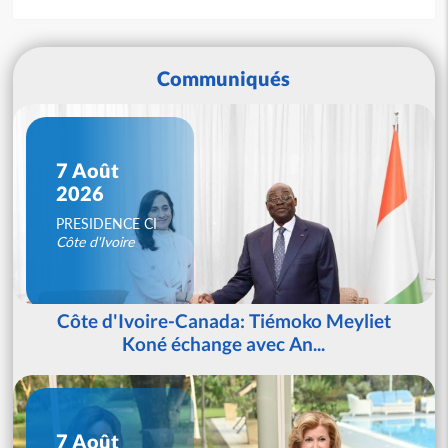
Communiqués
7 Août
2026
PRESIDENCE CI
Côte d'Ivoire
Côte d'Ivoire-Canada: Tiémoko Meyliet
Koné échange avec An...
7 Août