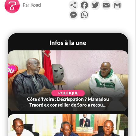
Partager
Facebook
Twitter
Email
Gmail
Par
Koaci
Messenger
WhatsApp
Infos à la une
POLITIQUE
Côte d'Ivoire : Décrispation ? Mamadou
Traoré ex conseiller de Soro a recou...