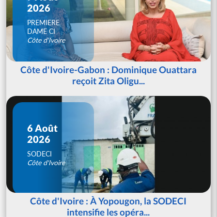
2026
PREMIERE
DAME CI
Côte d'Ivoire
Côte d'Ivoire-Gabon : Dominique Ouattara
reçoit Zita Oligu...
6 Août
2026
SODECI
Côte d'Ivoire
Côte d'Ivoire : À Yopougon, la SODECI
intensifie les opéra...