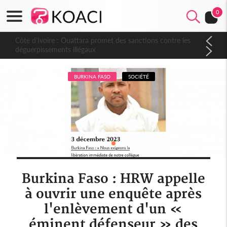
0
Côte d'Ivoire : Ouattara promet des sanctions contre les
déguerpissements illégaux
BURKINA FASO
SOCIÉTÉ
Burkina Faso : HRW appelle
à ouvrir une enquête après
l'enlèvement d'un «
éminent défenseur » des