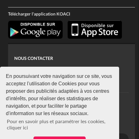
Télécharger l'application KOACI
NOUS CONTACTER
contact@koaci.com
koaci@yahoo.fr
En poursuivant votre navigation sur ce site, vous
+225 07 08 85 52 93
acceptez l'utilisation de Cookies pour vous
proposer des publicités adaptées à vos centres
d'intérêts, pour réaliser des statistiques de
NEWSLETTER
navigation, et pour faciliter le partage
Restez connecté via notre newsletter
d'information sur les réseaux sociaux.
S'abonner
Pour en savoir plus et paramétrer les cookies,
Se désabonner
cliquer ici