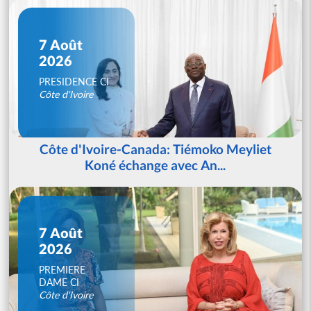
7 Août
2026
PRESIDENCE CI
Côte d'Ivoire
Côte d'Ivoire-Canada: Tiémoko Meyliet
Koné échange avec An...
7 Août
2026
PREMIERE
DAME CI
Côte d'Ivoire