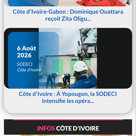
Côte d'Ivoire-Gabon : Dominique Ouattara
reçoit Zita Oligu...
6 Août
2026
SODECI
Côte d'Ivoire
Côte d'Ivoire : À Yopougon, la SODECI
intensifie les opéra...
INFOS
CÔTE D'IVOIRE