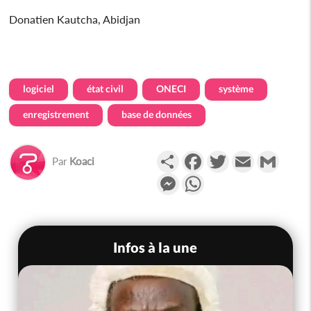
Donatien Kautcha, Abidjan
logiciel
état civil
ONECI
système
enregistrement
base de données
Partager
Facebook
Twitter
Email
Gmail
Par
Koaci
Messenger
WhatsApp
Infos à la une