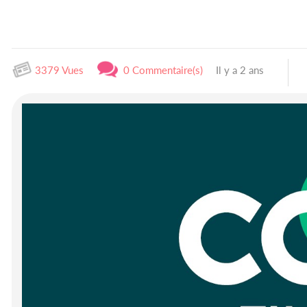
3379 Vues
0 Commentaire(s)
Il y a 2 ans