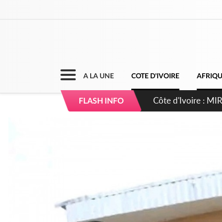
A LA UNE
COTE D'IVOIRE
AFRIQ
Côte d'Ivoire : I
FLASH INFO