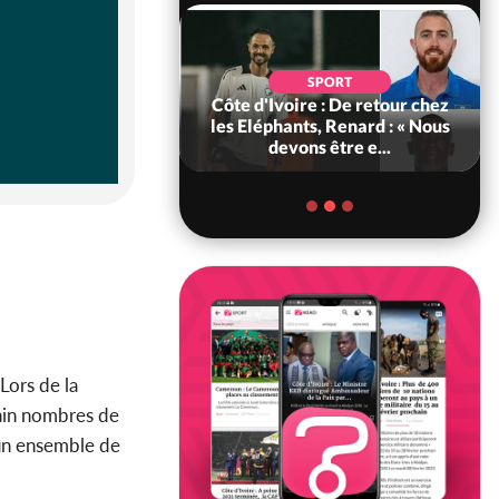
SOCIÉTÉ
SPORT
voire : MIRAH, la
Côte d'Ivoire : De retour chez
des communiqués
les Eléphants, Renard : « Nous
ie entre la MA-M...
devons être e...
Lors de la
tain nombres de
a un ensemble de