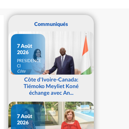
Communiqués
7 Août
2026
PRESIDENCE
CI
Côte
d'Ivoire
Côte d'Ivoire-Canada:
Tiémoko Meyliet Koné
échange avec An...
7 Août
2026