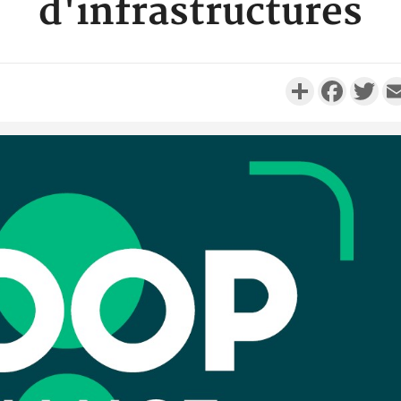
d'infrastructures
Partager
Faceboo
Twi
Côte d'Ivo
réussi du
Adama 
Côte 
anni
l'Indépend
Dé