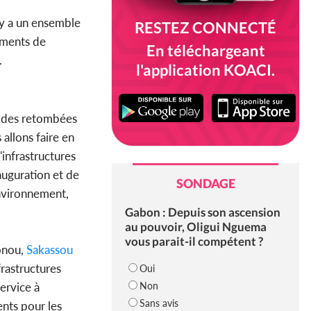
 y a un ensemble
RESTEZ CONNECTÉ
ements de
En téléchargeant
.
l'application KOACI.
nt des retombées
allons faire en
'infrastructures
auguration et de
SONDAGE
Environnement,
Gabon : Depuis son ascension
au pouvoir, Oligui Nguema
vous parait-il compétent ?
onou,
Sakassou
frastructures
Oui
Non
ervice à
Sans avis
nts pour les