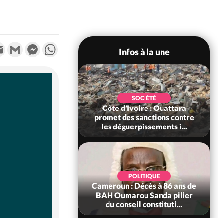
k
tter
Email
Gmail
Messenger
WhatsApp
Infos à la une
POLITIQUE
SOCIÉTÉ
ire : Après le pari
Côte d'Ivoire : Ouattara
 66e anniversaire,
promet des sanctions contre
Bictogo : «...
les déguerpissements i...
POLITIQUE
d'Ivoire : 66e
POLITIQUE
versaire de
Cameroun : Décès à 86 ans de
ance, les Forces de
BAH Oumarou Sanda pilier
fense e...
du conseil constituti...