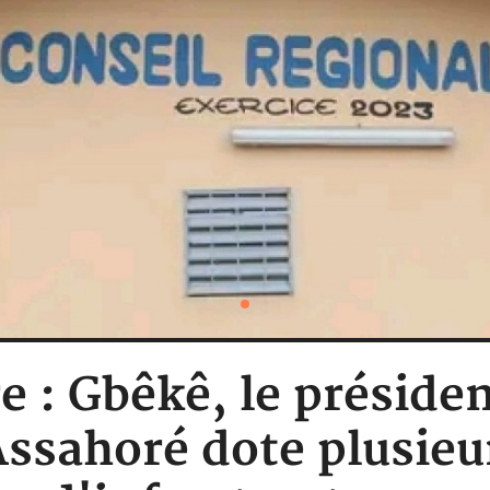
e : Gbêkê, le préside
Assahoré dote plusieur