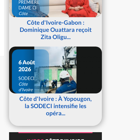
PREMIERE
DAME CI
Côte
d'Ivoire
Côte d'Ivoire-Gabon :
Dominique Ouattara reçoit
Zita Oligu...
6 Août
2026
SODECI
Côte
d'Ivoire
Côte d'Ivoire : À Yopougon,
la SODECI intensifie les
opéra...