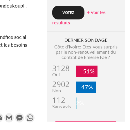
Bondoukoupli.
+ Voir les
resultats
énéfice social
DERNIER SONDAGE
et les besoins
Côte d'Ivoire: Etes-vous surpris
par le non-renouvellement du
contrat de Emerse Faé ?
3128
51%
Oui
2902
47%
Non
112
2%
Sans avis
k
tter
Email
Gmail
Messenger
WhatsApp