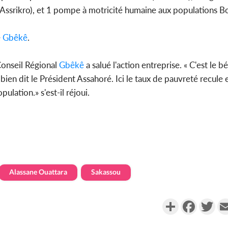
 Assrikro), et 1 pompe à motricité humaine aux populations 
e
Gbêkê
.
Conseil Régional
Gbêkê
a salué l'action entreprise. « C'est le b
bien dit le Président Assahoré. Ici le taux de pauvreté recule 
lation.» s'est-il réjoui.
Alassane Ouattara
Sakassou
Partager
Faceboo
Twi