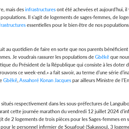
re, mais des
infrastructures
ont été achevées et aujourd'hui, il
s populations. Il s'agit de logements de sages-femmes, de log
frastructures
essentielles pour le bien être de nos populations
uit au quotidien de faire en sorte que nos parents bénéficie
mmes. Je voudrais rassurer les populations de
Gbêkê
que nous 
olitique du Président de la République qui consiste à les doter d
ouvons ce week-end.» a fait savoir, au terme d'une série d'in
de
Gbêkê
,
Assahoré Konan Jacques
par ailleurs Ministre de l’
 situés respectivement dans les sous-préfectures de Languib
urant cette journée marathon du vendredi 12 juillet 2024 d'in
'agit de 2 logements de trois pièces pour les Sages-femmes en s
pour le personnel infirmier de Souafoué (Sakassou), 3 logeme