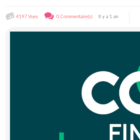
4197 Vues
0 Commentaire(s)
Il y a 1 an