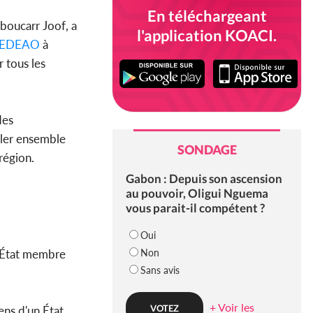
En téléchargeant
aboucarr Joof, a
l'application KOACI.
EDEAO
à
 tous les
des
iller ensemble
SONDAGE
région.
Gabon : Depuis son ascension
au pouvoir, Oligui Nguema
vous parait-il compétent ?
Oui
Non
e État membre
Sans avis
+ Voir les
ens d'un État