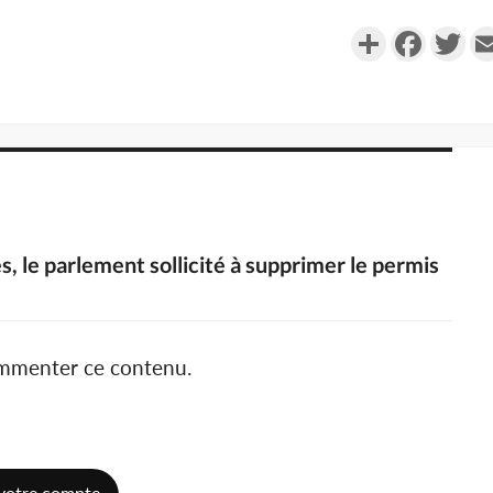
Partager
Faceboo
Twi
s, le parlement sollicité à supprimer le permis
ommenter ce contenu.
votre compte