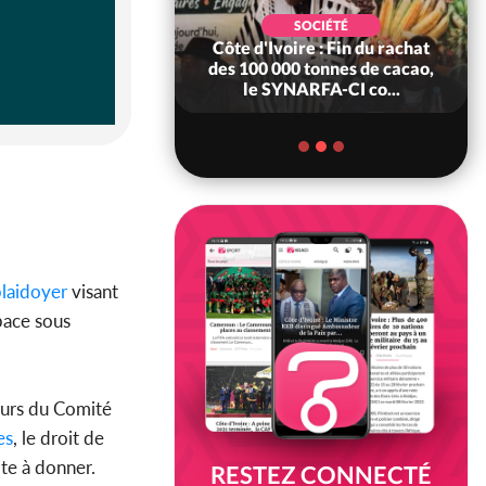
POLITIQUE
d'Ivoire : 66è
SOCIÉTÉ
versaire de
Côte d'Ivoire : Fin du rachat
ndance, Alassane
des 100 000 tonnes de cacao,
ara prome...
le SYNARFA-CI co...
laidoyer
visant
space sous
ours du Comité
es
, le droit de
te à donner.
RESTEZ CONNECTÉ