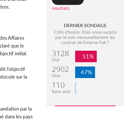
tres.
resultats
DERNIER SONDAGE
Côte d'Ivoire: Etes-vous surpris
par le non-renouvellement du
des Affaires
contrat de Emerse Faé ?
claré que le
3128
ectif initial.
51%
Oui
2902
it l’objectif
47%
Non
otocole sur la
110
2%
Sans avis
andation par la
mé dans les pays