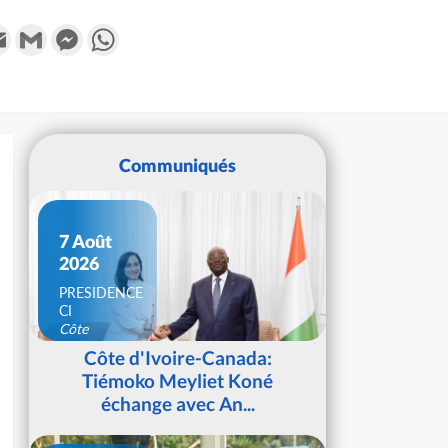
k
tter
Email
Gmail
Messenger
WhatsApp
Communiqués
7 Août
2026
PRESIDENCE
CI
Côte
d'Ivoire
Côte d'Ivoire-Canada:
Tiémoko Meyliet Koné
échange avec An...