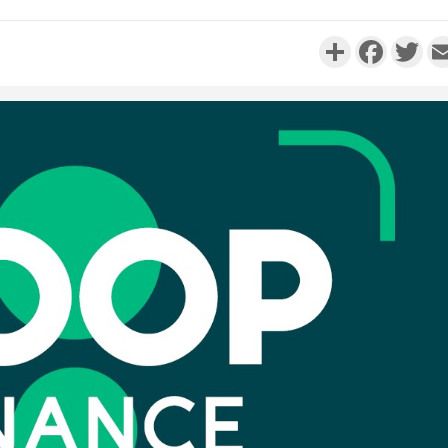
Partager
Faceboo
Twi
Côte d'I
promet des
les dégu
Côte d'Ivoi
Alassane 
la gr