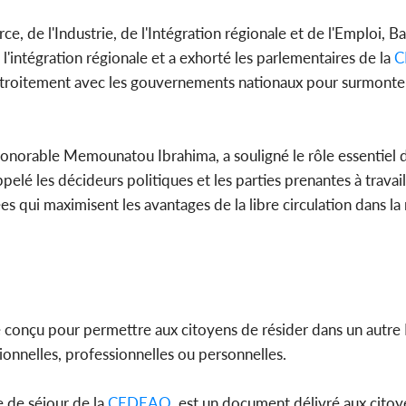
, de l'Industrie, de l'Intégration régionale et de l'Emploi, B
l'intégration régionale et a exhorté les parlementaires de la
C
er étroitement avec les gouvernements nationaux pour surmonter
’honorable Memounatou Ibrahima, a souligné le rôle essentiel 
ppelé les décideurs politiques et les parties prenantes à trava
s qui maximisent les avantages de la libre circulation dans la 
 conçu pour permettre aux citoyens de résider dans un autr
onnelles, professionnelles ou personnelles.
e de séjour de la
CEDEAO
, est un document délivré aux citoy