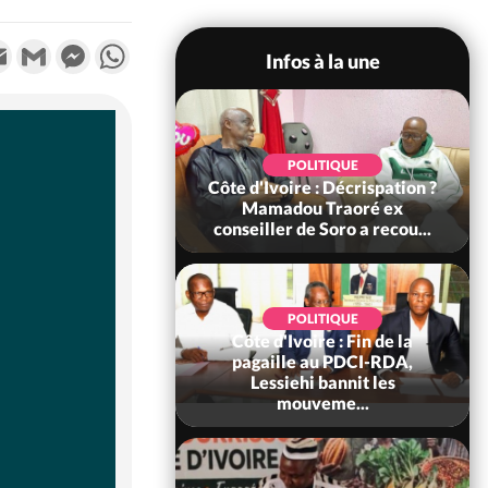
k
tter
Email
Gmail
Messenger
WhatsApp
Infos à la une
SOCIÉTÉ
POLITIQUE
voire : Ouattara
Côte d'Ivoire : Décrispation ?
 sanctions contre
Mamadou Traoré ex
erpissements i...
conseiller de Soro a recou...
POLITIQUE
Côte d'Ivoire : Fin de la
POLITIQUE
re : Fête nationale,
pagaille au PDCI-RDA,
Ouattara accorde
Lessiehi bannit les
âce à 4 661...
mouveme...