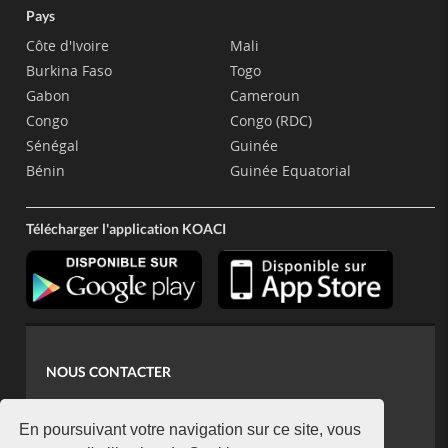
Pays
Côte d'Ivoire
Mali
Burkina Faso
Togo
Gabon
Cameroun
Congo
Congo (RDC)
Sénégal
Guinée
Bénin
Guinée Equatorial
Télécharger l'application KOACI
NOUS CONTACTER
contact@koaci.com
koaci@yahoo.fr
En poursuivant votre navigation sur ce site, vous