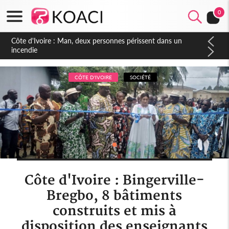
0
Côte d'Ivoire : Séileu, la célébration de la fête nationale
transformée en vaste campagne contre les produits
dépigmentants dangereux
CÔTE D'IVOIRE
SOCIÉTÉ
Côte d'Ivoire : Bingerville-
Bregbo, 8 bâtiments
construits et mis à
disposition des enseignants