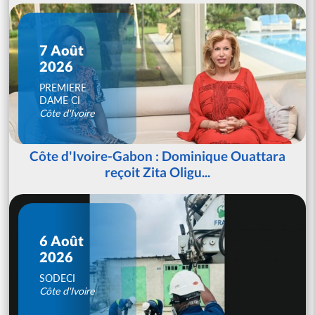
7 Août
2026
PREMIERE
DAME CI
Côte d'Ivoire
Côte d'Ivoire-Gabon : Dominique Ouattara
reçoit Zita Oligu...
6 Août
2026
SODECI
Côte d'Ivoire