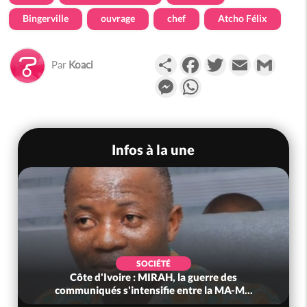
Bingerville
ouvrage
chef
Atcho Félix
Partager
Facebook
Twitter
Email
Gmail
Par
Koaci
Messenger
WhatsApp
Infos à la une
SOCIÉTÉ
Côte d'Ivoire : MIRAH, la guerre des
communiqués s'intensifie entre la MA-M...