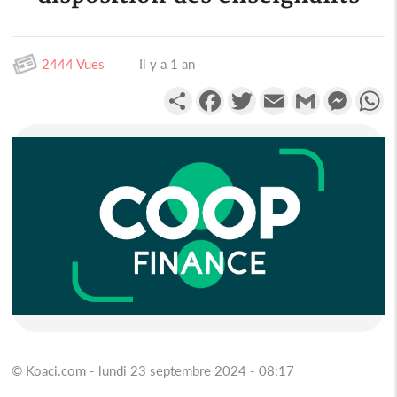
2444 Vues
Il y a 1 an
Partager
Facebook
Twitter
Email
Gmail
Messen
W
© Koaci.com - lundi 23 septembre 2024 - 08:17