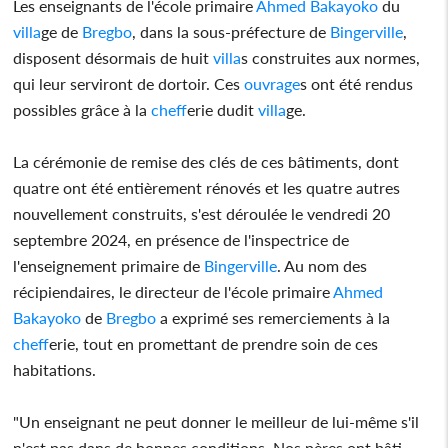
Les enseignants de l'école primaire
Ahmed Bakayoko
du
villa
ge de
Bregbo
, dans la sous-préfecture de
Bingerville
,
disposent désormais de huit
villa
s construites aux normes,
qui leur serviront de dortoir. Ces
ouvrage
s ont été rendus
possibles grâce à la
chef
ferie dudit
villa
ge.
La cérémonie de remise des clés de ces bâtiments, dont
quatre ont été entièrement rénovés et les quatre autres
nouvellement construits, s'est déroulée le vendredi 20
septembre 2024, en présence de l'inspectrice de
l'enseignement primaire de
Bingerville
. Au nom des
récipiendaires, le directeur de l'école primaire
Ahmed
Bakayoko
de
Bregbo
a exprimé ses remerciements à la
chef
ferie, tout en promettant de prendre soin de ces
habitations.
"Un enseignant ne peut donner le meilleur de lui-même s'il
n'est pas dans de bonnes conditions. Nos pères ont bâti