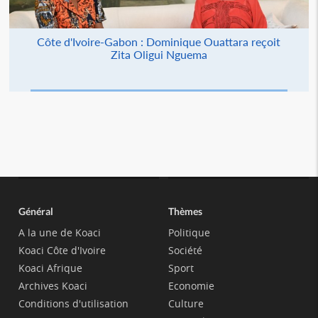
Côte d'Ivoire-Gabon : Dominique Ouattara reçoit
Zita Oligui Nguema
Général
Thèmes
A la une de Koaci
Politique
Koaci Côte d'Ivoire
Société
Koaci Afrique
Sport
Archives Koaci
Economie
Conditions d'utilisation
Culture