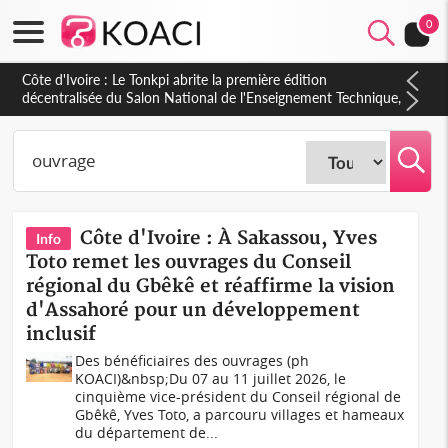
0
Côte d'Ivoire : PPA-CI, Gbagbo délègue une partie de ses
prérogatives de président à 05 cadres, vers sa retraite
politique ?
Côte d'Ivoire : À Sakassou, Yves
Info
Toto remet les ouvrages du Conseil
régional du Gbêkê et réaffirme la vision
d'Assahoré pour un développement
inclusif
Des bénéficiaires des ouvrages (ph
KOACI)&nbsp;Du 07 au 11 juillet 2026, le
cinquième vice-président du Conseil régional de
Gbêkê, Yves Toto, a parcouru villages et hameaux
du département de...