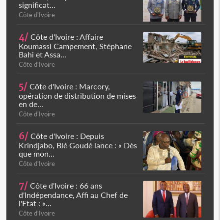
significat...
Côte d'Ivoire
4/
Côte d'Ivoire : Affaire
Koumassi Campement, Stéphane
Bahi et Assa...
Côte d'Ivoire
5/
Côte d'Ivoire : Marcory,
opération de distribution de mises
en de...
Côte d'Ivoire
6/
Côte d'Ivoire : Depuis
Krindjabo, Blé Goudé lance : « Dès
que mon...
Côte d'Ivoire
7/
Côte d'Ivoire : 66 ans
d'Indépendance, Affi au Chef de
l'Etat : «...
Côte d'Ivoire