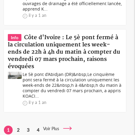
ouvrages de drainage a été officiellement lancée,
apprend K...
il y a 1 an
Côte d'Ivoire : Le 5è pont fermé à
Info
la circulation uniquement les week-
ends de 22h à 4h du matin à compter du
vendredi 07 mars prochain, raisons
évoquées
Le 5è pont d’Abidjan (DR)&nbsp;Le cinquième
pont sera fermé à la circulation uniquement les
week-ends de 22&nbsp;h à 4&nbsp;h du matin à
compter du vendredi 07 mars prochain, a appris
KOACI...
il y a 1 an
Voir Plus
1
2
3
4