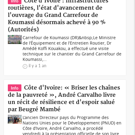
Côte d'Ivoire : Infrastructures
Info
routières, l'état d'avancement de
l'ouvrage du Grand Carrefour de
Koumassi désormais achevé à 90 %
(Autorités)
Carrefour de Koumassi (DR)&nbsp;Le Ministre
de l’Équipement et de l’Entretien Routier, Dr
Amédé Koffi Kouakou, a effectué une visite
technique sur le chantier du Grand Carrefour de
Koumassi,...
il y a 1 an
Côte d'Ivoire: « Briser les chaînes
Info
de la pauvreté », André Carvalho livre
un récit de résilience et d'espoir salué
par Beugré Mambé
L’ancien Directeur pays du Programme des
Nations Unies pour le Développement (PNUD) en
Côte d’Ivoire, André Carvalho, a procédé
vendredi à la présentation officielle de son livre