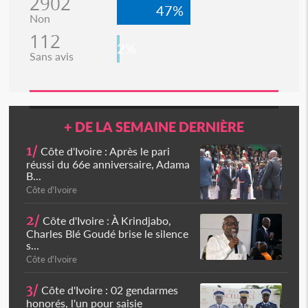
2902
47%
Non
112
2%
Sans avis
+ DE LA SEMAINE DERNIÈRE
1/
Côte d'Ivoire : Après le pari
réussi du 66e anniversaire, Adama
B...
Côte d'Ivoire
2/
Côte d'Ivoire : À Krindjabo,
Charles Blé Goudé brise le silence
s...
Côte d'Ivoire
3/
Côte d'Ivoire : 02 gendarmes
honorés, l'un pour saisie