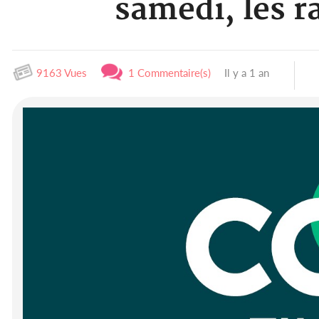
samedi, les 
9163 Vues
1 Commentaire(s)
Il y a 1 an