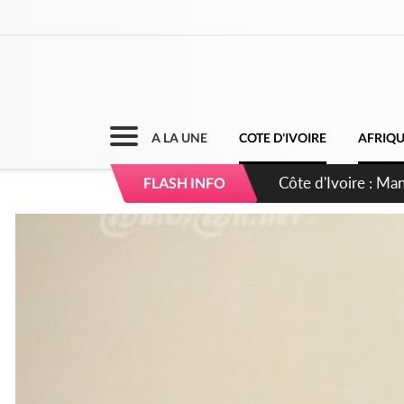
A LA UNE
COTE D'IVOIRE
AFRIQ
Côte d'Ivoire : Séi
FLASH INFO
dépigmentants da