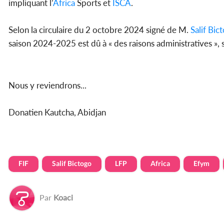
impliquant l’
Africa
Sports et
ISCA
.
Selon la circulaire du 2 octobre 2024 signé de M.
Salif Bic
saison 2024-2025 est dû à « des raisons administratives », 
Nous y reviendrons...
Donatien Kautcha, Abidjan
FIF
Salif Bictogo
LFP
Africa
Efym
Par
Koaci