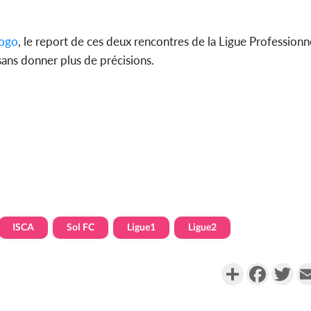
togo
, le report de ces deux rencontres de la Ligue Professionnel
sans donner plus de précisions.
ISCA
Sol FC
Ligue1
Ligue2
Partager
Faceboo
Twi