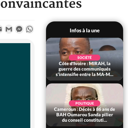
convaincantes
k
tter
Email
Gmail
Messenger
WhatsApp
Infos à la une
SOCIÉTÉ
SOCIÉTÉ
voire : Man, deux
Côte d'Ivoire : MIRAH, la
périssent dans un
guerre des communiqués
incendie
s'intensifie entre la MA-M...
SOCIÉTÉ
POLITIQUE
ire : Daloa, il tue
Cameroun : Décès à 86 ans de
ègue et cache 38
BAH Oumarou Sanda pilier
s dans une fo...
du conseil constituti...