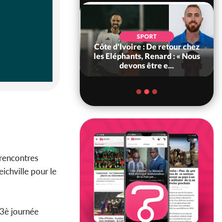
POLITIQUE
d'Ivoire : 66e
SPORT
versaire de
Côte d'Ivoire : De retour chez
ance, les Forces de
les Eléphants, Renard : « Nous
fense e...
devons être e...
 rencontres
ichville pour le
 3è journée