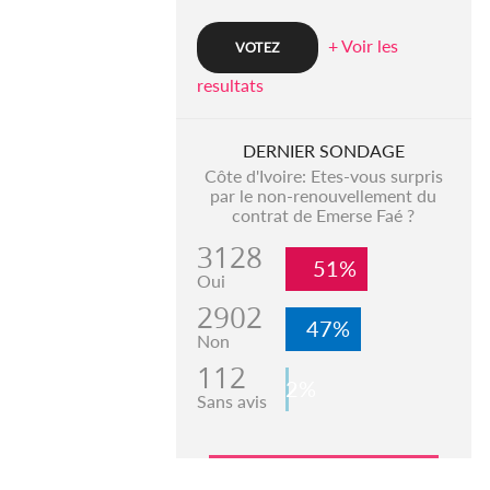
+ Voir les
resultats
DERNIER SONDAGE
Côte d'Ivoire: Etes-vous surpris
par le non-renouvellement du
contrat de Emerse Faé ?
3128
51%
Oui
2902
47%
Non
112
2%
Sans avis