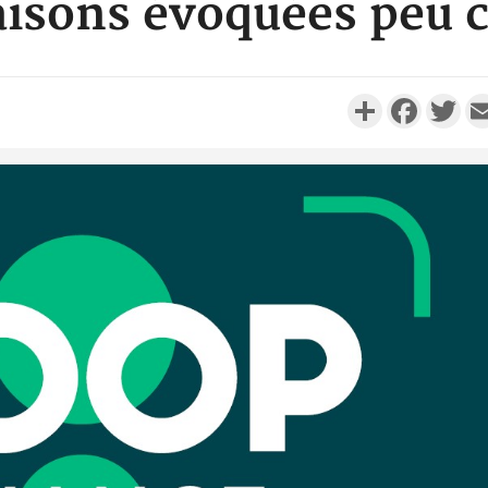
raisons évoquées peu 
Partager
Faceboo
Twi
Côte d'I
personnes 
Côte d'Ivo
son coll
million