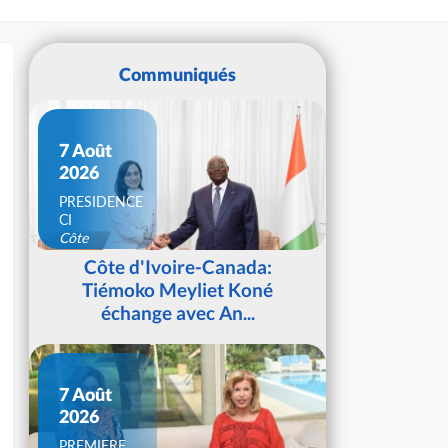
Communiqués
7 Août
2026
PRESIDENCE
CI
Côte
d'Ivoire
Côte d'Ivoire-Canada:
Tiémoko Meyliet Koné
échange avec An...
7 Août
2026
PREMIERE