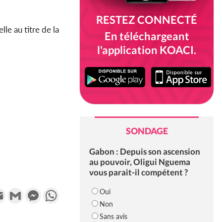
RESTEZ CONNECTÉ
le au titre de la
En téléchargeant
l'application KOACI.
SONDAGE
Gabon : Depuis son ascension
au pouvoir, Oligui Nguema
vous parait-il compétent ?
k
tter
Email
Gmail
Messenger
WhatsApp
Oui
Non
Sans avis