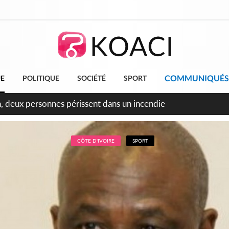
COMMUNIQUÉS
UE
POLITIQUE
SOCIÉTÉ
SPORT
leu, la célébration de la fête nationale transformée en vaste 
ngereux
CÔTE D'IVOIRE
SPORT