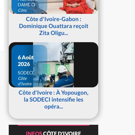
DAME CI
Côte
d'Ivoire
Côte d'Ivoire-Gabon :
Dominique Ouattara reçoit
Zita Oligu...
6 Août
2026
SODECI
Côte
d'Ivoire
Côte d'Ivoire : À Yopougon,
la SODECI intensifie les
opéra...
INFOS
CÔTE D'IVOIRE