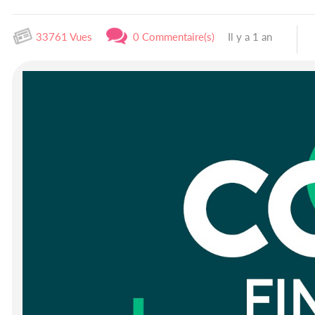
33761 Vues
0 Commentaire(s)
Il y a 1 an