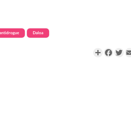
antidrogue
Daloa
Partager
Faceboo
Twi