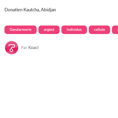
Donatien Kautcha, Abidjan
Gendarmerie
argent
individus
cellule
Par
Koaci