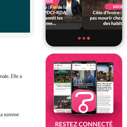
POLITIQUE
voire : Fin de la
SOCIÉTÉ
e au PDCI-RDA,
Côte d'Ivoire : « On ne veut
ehi bannit les
pas mourir chez nous », crient
ouveme...
des habitants d...
nale. Elle a
 la somme
RESTEZ CONNECTÉ