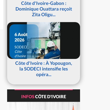
d'Ivoire
Côte d'Ivoire-Gabon :
Dominique Ouattara reçoit
Zita Oligu...
6 Août
2026
SODECI
Côte
d'Ivoire
Côte d'Ivoire : À Yopougon,
la SODECI intensifie les
opéra...
INFOS
CÔTE D'IVOIRE