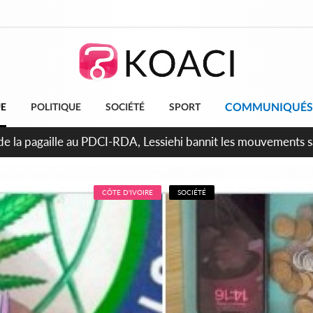
COMMUNIQUÉS
UE
POLITIQUE
SOCIÉTÉ
SPORT
n de la pagaille au PDCI-RDA, Lessiehi bannit les mouvements 
CÔTE D'IVOIRE
SOCIÉTÉ