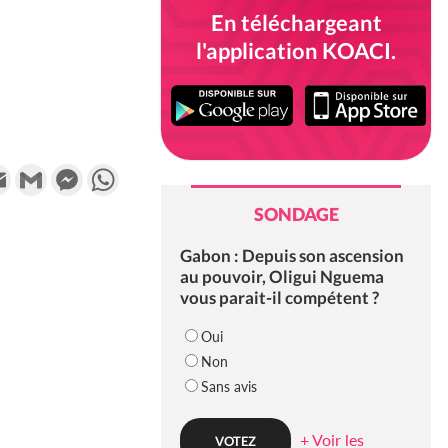
En téléchargeant
l'application KOACI.
k
tter
Email
Gmail
Messenger
WhatsApp
SONDAGE
Gabon : Depuis son ascension
au pouvoir, Oligui Nguema
vous parait-il compétent ?
Oui
Non
Sans avis
+ Voir les