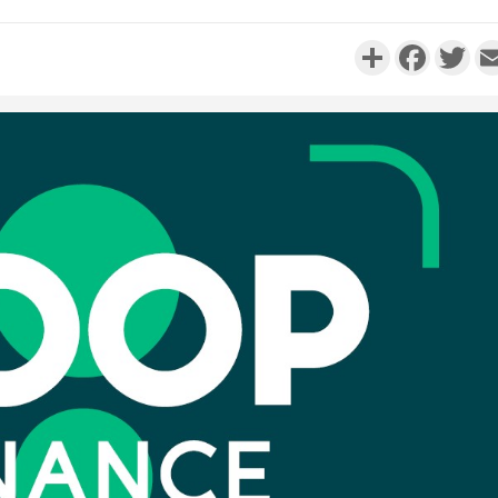
Partager
Faceboo
Twi
POLITIQUE
Cameroun : 61 jours
Côte 
d'absence de Biya, Hiram
anni
Iyodi appelle le conseil
l'indépe
const...
Ouatt
SOCIÉTÉ
Côte d'Ivoire : Ouattara
Côte d'Ivoi
promet des sanctions contre
Mamad
les déguerpissements i...
conseiller