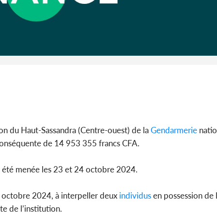
Côte d'I
POLITIQUE
Côte d'Ivoire : Fête nationale,
pagaill
Alassane Ouattara accorde
Lessi
la grâce à 4 661...
m
on du Haut-Sassandra (Centre-ouest) de la
Gendarmerie
natio
onséquente de 14 953 355 francs CFA.
n a été menée les 23 et 24 octobre 2024.
 octobre 2024, à interpeller deux
individus
en possession de
 de l’institution.