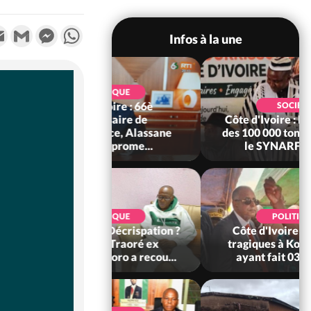
k
tter
Email
Gmail
Messenger
WhatsApp
Infos à la une
POLITIQUE
d'Ivoire : 66è
SOCIÉTÉ
versaire de
Côte d'Ivoire : Fin du rachat
ndance, Alassane
des 100 000 tonnes de cacao,
ara prome...
le SYNARFA-CI co...
POLITIQUE
POLITIQUE
re : Décrispation ?
Côte d'Ivoire : Violences
ou Traoré ex
tragiques à Kossandji (Mé)
 de Soro a recou...
ayant fait 03 morts, A...