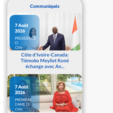
Communiqués
7 Août
2026
PRESIDENCE
CI
Côte
d'Ivoire
Côte d'Ivoire-Canada:
Tiémoko Meyliet Koné
échange avec An...
7 Août
2026
PREMIERE
DAME CI
Côte