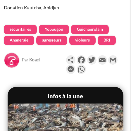
Donatien Kautcha, Abidjan
sécuritaires
Yopougon
Guichanrolain
Ananeraie
agresseurs
violeurs
BRI
Partager
Facebook
Twitter
Email
Gmail
Par
Koaci
Messenger
WhatsApp
Infos à la une