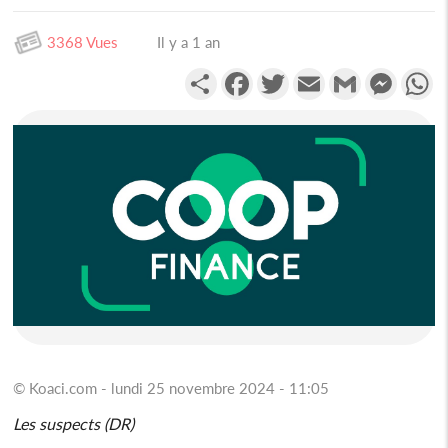
3368 Vues
Il y a 1 an
Partager
Facebook
Twitter
Email
Gmail
Messen
W
© Koaci.com - lundi 25 novembre 2024 - 11:05
Les suspects (DR)