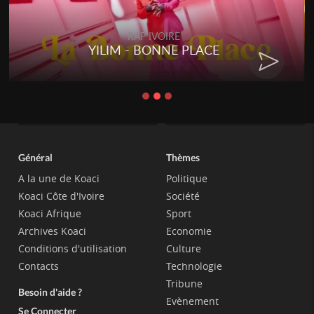
RAP IVOIRE
YILIM - BONNE PLACE
Général
Thèmes
A la une de Koaci
Politique
Koaci Côte d'Ivoire
Société
Koaci Afrique
Sport
Archives Koaci
Economie
Conditions d'utilisation
Culture
Contacts
Technologie
Tribune
Besoin d'aide ?
Evènement
Se Connecter