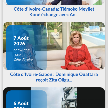
Côte d'Ivoire-Canada: Tiémoko Meyliet
Koné échange avec An...
7 Août
2026
PREMIERE
DAME CI
Côte d'Ivoire
Côte d'Ivoire-Gabon : Dominique Ouattara
reçoit Zita Oligu...
6 Août