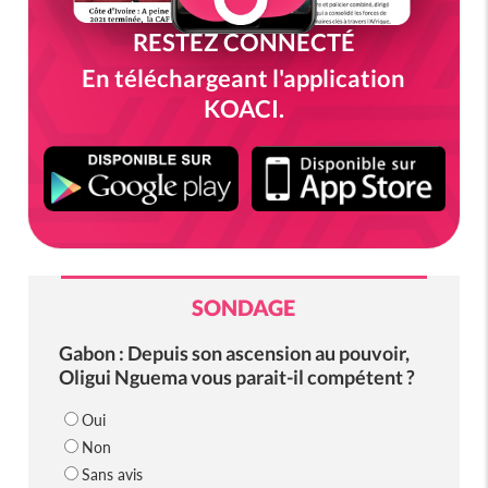
RESTEZ CONNECTÉ
En téléchargeant l'application
KOACI.
SONDAGE
Gabon : Depuis son ascension au pouvoir,
Oligui Nguema vous parait-il compétent ?
Oui
Non
Sans avis