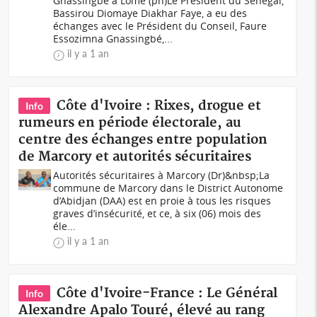
Gnassingbé à Lomé (ph)Le Président du Sénégal,
Bassirou Diomaye Diakhar Faye, a eu des
échanges avec le Président du Conseil, Faure
Essozimna Gnassingbé,...
il y a 1 an
Côte d'Ivoire : Rixes, drogue et
Info
rumeurs en période électorale, au
centre des échanges entre population
de Marcory et autorités sécuritaires
Autorités sécuritaires à Marcory (Dr)&nbsp;La
commune de Marcory dans le District Autonome
d’Abidjan (DAA) est en proie à tous les risques
graves d’insécurité, et ce, à six (06) mois des
éle...
il y a 1 an
Côte d'Ivoire-France : Le Général
Info
Alexandre Apalo Touré, élevé au rang