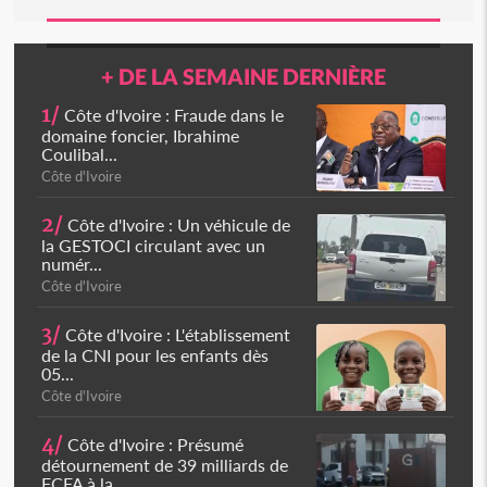
+ DE LA SEMAINE DERNIÈRE
1/
Côte d'Ivoire : Fraude dans le
domaine foncier, Ibrahime
Coulibal...
Côte d'Ivoire
2/
Côte d'Ivoire : Un véhicule de
la GESTOCI circulant avec un
numér...
Côte d'Ivoire
3/
Côte d'Ivoire : L'établissement
de la CNI pour les enfants dès
05...
Côte d'Ivoire
4/
Côte d'Ivoire : Présumé
détournement de 39 milliards de
FCFA à la...