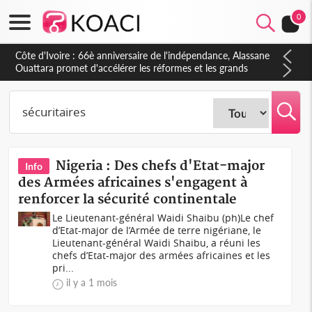
0
Côte d'Ivoire : À Abidjan, Amadou Oury Bah admire le modèle
ivoirien et veut s'en inspirer pour accélérer le développement
de la Guinée
Nigeria : Des chefs d'Etat-major
Info
des Armées africaines s'engagent à
renforcer la sécurité continentale
Le Lieutenant-général Waidi Shaibu (ph)Le chef
d’Etat-major de l’Armée de terre nigériane, le
Lieutenant-général Waidi Shaibu, a réuni les
chefs d’Etat-major des armées africaines et les
pri...
il y a 1 mois