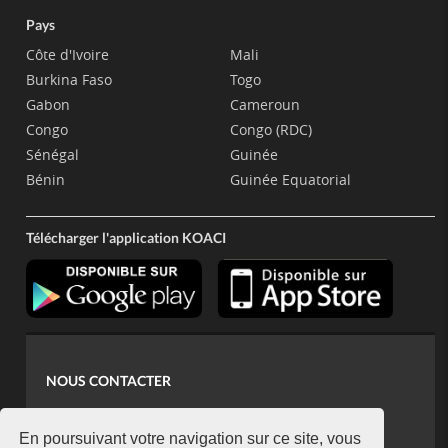
Pays
Côte d'Ivoire
Mali
Burkina Faso
Togo
Gabon
Cameroun
Congo
Congo (RDC)
Sénégal
Guinée
Bénin
Guinée Equatorial
Télécharger l'application KOACI
NOUS CONTACTER
contact@koaci.com
koaci@yahoo.fr
En poursuivant votre navigation sur ce site, vous