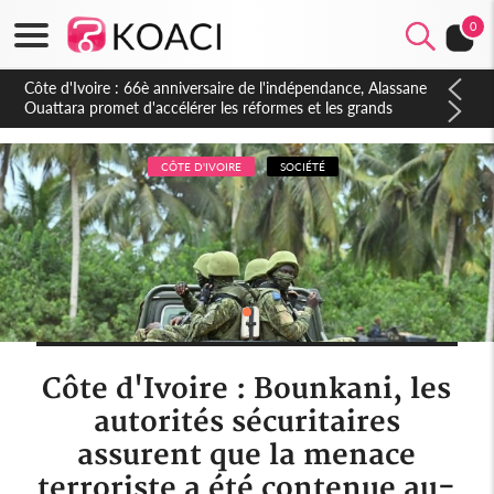
0
Côte d'Ivoire : À Abidjan, Amadou Oury Bah admire le modèle
ivoirien et veut s'en inspirer pour accélérer le développement
de la Guinée
CÔTE D'IVOIRE
SOCIÉTÉ
Côte d'Ivoire : Bounkani, les
autorités sécuritaires
assurent que la menace
terroriste a été contenue au-