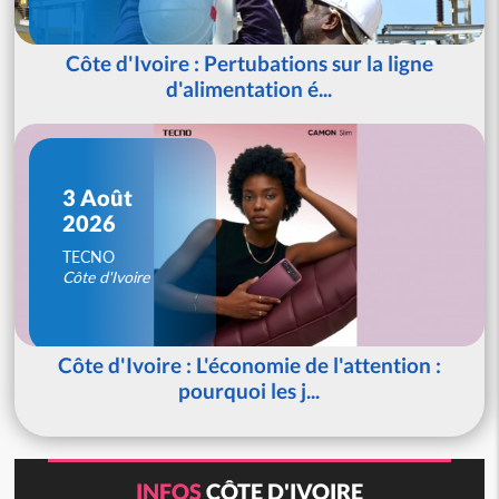
Côte d'Ivoire : Pertubations sur la ligne
d'alimentation é...
3 Août
2026
TECNO
Côte d'Ivoire
Côte d'Ivoire : L'économie de l'attention :
pourquoi les j...
INFOS
CÔTE D'IVOIRE