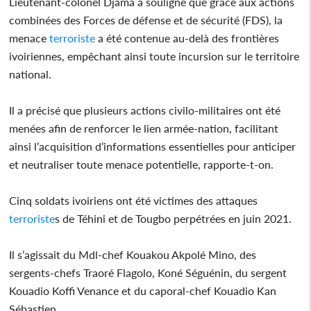
Lieutenant-colonel Djama a souligné que grâce aux actions
combinées des Forces de défense et de sécurité (FDS), la
menace
terroriste
a été contenue au-delà des frontières
ivoiriennes, empêchant ainsi toute incursion sur le territoire
national.
Il a précisé que plusieurs actions civilo-militaires ont été
menées afin de renforcer le lien armée-nation, facilitant
ainsi l’acquisition d’informations essentielles pour anticiper
et neutraliser toute menace potentielle, rapporte-t-on.
Cinq soldats ivoiriens ont été victimes des attaques
terroriste
s de Téhini et de Tougbo perpétrées en juin 2021.
Il s’agissait du Mdl-chef Kouakou Akpolé Mino, des
sergents-chefs Traoré Flagolo, Koné Séguénin, du sergent
Kouadio Koffi Venance et du caporal-chef Kouadio Kan
Sébastien.