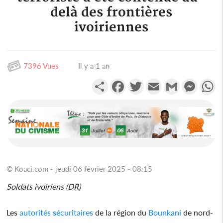
delà des frontières
ivoiriennes
7396 Vues
Il y a 1 an
Partager
Facebook
Twitter
Email
Gmail
Messen
W
© Koaci.com - jeudi 06 février 2025 - 08:15
Soldats ivoiriens (DR)
Les
autorités
sécuritaires
de la région du
Bounkani
de nord-