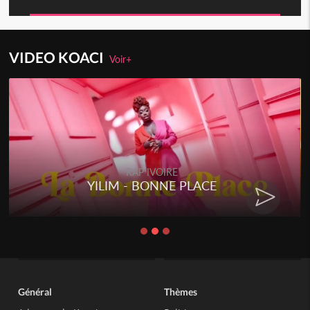
VIDEO KOACI
Voir+
RAP IVOIRE
YILIM - BONNE PLACE
Général
Thèmes