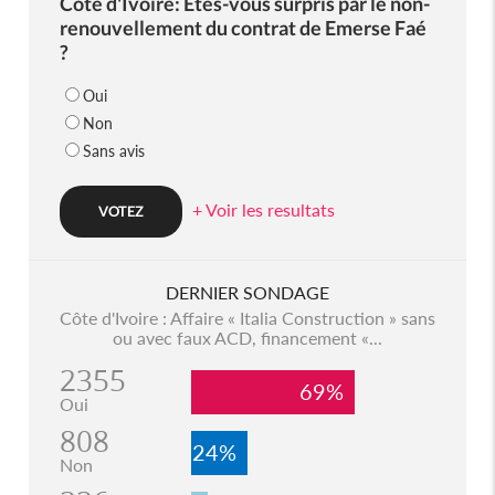
Côte d'Ivoire: Etes-vous surpris par le non-
renouvellement du contrat de Emerse Faé
?
Oui
Non
Sans avis
+ Voir les resultats
DERNIER SONDAGE
Côte d'Ivoire : Affaire « Italia Construction » sans
ou avec faux ACD, financement «...
2355
69%
Oui
808
24%
Non