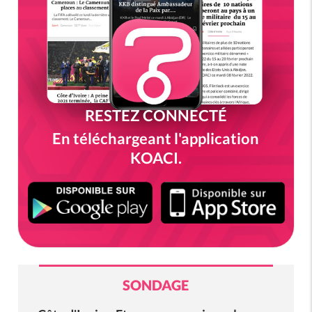
RESTEZ CONNECTÉ
En téléchargeant l'application
KOACI.
SONDAGE