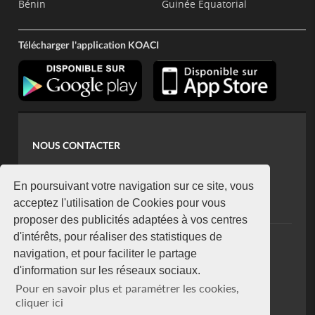
Bénin
Guinée Equatorial
Télécharger l'application KOACI
NOUS CONTACTER
contact@koaci.com
koaci@yahoo.fr
En poursuivant votre navigation sur ce site, vous
+225 07 08 85 52 93
acceptez l'utilisation de Cookies pour vous
proposer des publicités adaptées à vos centres
d'intérêts, pour réaliser des statistiques de
NEWSLETTER
navigation, et pour faciliter le partage
Restez connecté via notre newsletter
d'information sur les réseaux sociaux.
S'abonner
Pour en savoir plus et paramétrer les cookies,
Se désabonner
cliquer ici