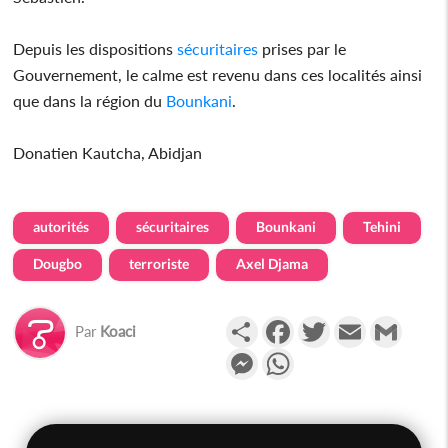
Depuis les dispositions
sécuritaires
prises par le
Gouvernement, le calme est revenu dans ces localités ainsi
que dans la région du
Bounkani
.
Donatien Kautcha, Abidjan
autorités
sécuritaires
Bounkani
Tehini
Dougbo
terroriste
Axel Djama
Partager
Facebook
Twitter
Email
Gmail
Par
Koaci
Messenger
WhatsApp