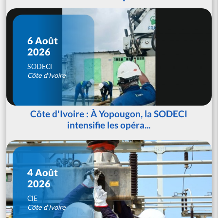
6 Août
2026
SODECI
Côte d'Ivoire
Côte d'Ivoire : À Yopougon, la SODECI
intensifie les opéra...
4 Août
2026
CIE
Côte d'Ivoire