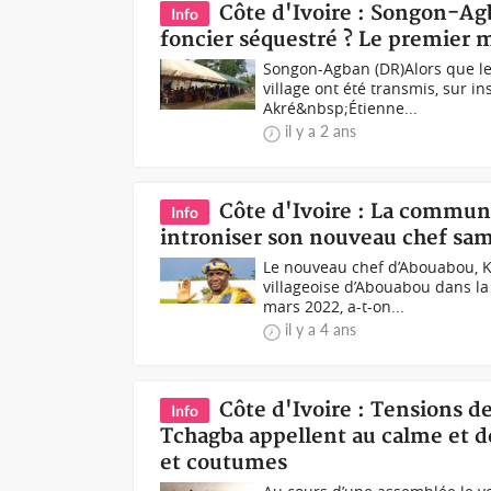
Côte d'Ivoire : Songon-Ag
Info
foncier séquestré ? Le premier m
Songon-Agban (DR)Alors que le
village ont été transmis, sur i
Akré&nbsp;Étienne...
il y a 2 ans
Côte d'Ivoire : La commun
Info
introniser son nouveau chef sa
Le nouveau chef d’Abouabou,
villageoise d’Abouabou dans l
mars 2022, a-t-on...
il y a 4 ans
Côte d'Ivoire : Tensions de
Info
Tchagba appellent au calme et d
et coutumes