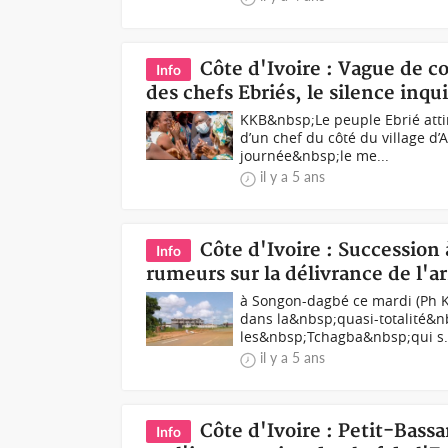
Côte d'Ivoire : Vague de c
Info
des chefs Ebriés, le silence inqu
KKB&nbsp;Le peuple Ebrié attir
d’un chef du côté du village d
journée&nbsp;le me...
il y a 5 ans
Côte d'Ivoire : Succession
Info
rumeurs sur la délivrance de l'ar
à Songon-dagbé ce mardi (Ph K
dans la&nbsp;quasi-totalité&n
les&nbsp;Tchagba&nbsp;qui s.
il y a 5 ans
Côte d'Ivoire : Petit-Bass
Info