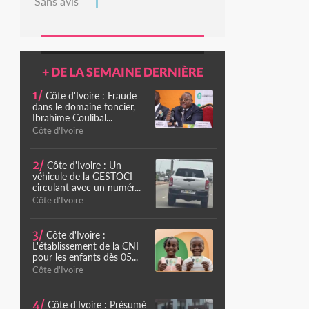
Sans avis
+ DE LA SEMAINE DERNIÈRE
1/
Côte d'Ivoire : Fraude
dans le domaine foncier,
Ibrahime Coulibal...
Côte d'Ivoire
2/
Côte d'Ivoire : Un
véhicule de la GESTOCI
circulant avec un numér...
Côte d'Ivoire
3/
Côte d'Ivoire :
L'établissement de la CNI
pour les enfants dès 05...
Côte d'Ivoire
4/
Côte d'Ivoire : Présumé