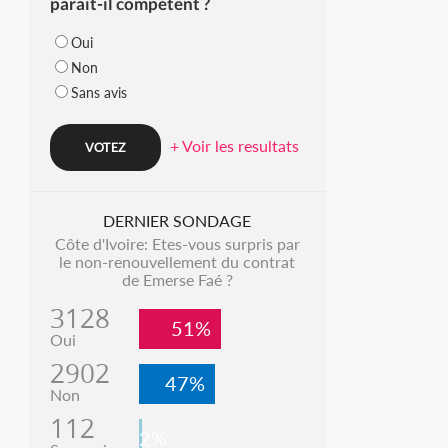
parait-il compétent ?
Oui
Non
Sans avis
+ Voir les resultats
DERNIER SONDAGE
Côte d'Ivoire: Etes-vous surpris par
le non-renouvellement du contrat
de Emerse Faé ?
3128
51%
Oui
2902
47%
Non
112
2%