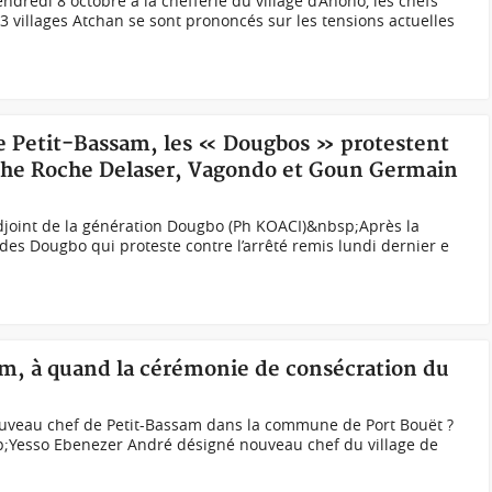
dredi 8 octobre à la chefferie du village d’Anono, les chefs
 villages Atchan se sont prononcés sur les tensions actuelles
de Petit-Bassam, les « Dougbos » protestent
ache Roche Delaser, Vagondo et Goun Germain
joint de la génération Dougbo (Ph KOACI)&nbsp;Après la
 des Dougbo qui proteste contre l’arrêté remis lundi dernier e
am, à quand la cérémonie de consécration du
uveau chef de Petit-Bassam dans la commune de Port Bouët ?
Yesso Ebenezer André désigné nouveau chef du village de