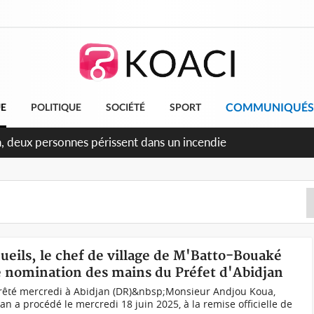
COMMUNIQUÉS
UE
POLITIQUE
SOCIÉTÉ
SPORT
n, deux personnes périssent dans un incendie
cueils, le chef de village de M'Batto-Bouaké
de nomination des mains du Préfet d'Abidjan
rrêté mercredi à Abidjan (DR)&nbsp;Monsieur Andjou Koua,
jan a procédé le mercredi 18 juin 2025, à la remise officielle de