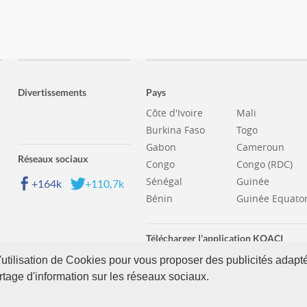
Divertissements
Pays
Côte d'Ivoire
Mali
Burkina Faso
Togo
Gabon
Cameroun
Réseaux sociaux
Congo
Congo (RDC)
Sénégal
Guinée
+164k
+110,7k
Bénin
Guinée Equator
Télécharger l'application KOACI
'utilisation de Cookies pour vous proposer des publicités adapté
partage d'information sur les réseaux sociaux.