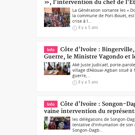
», l'intervention du chef de l'Et
La Génération sortante les « D
la commune de Port-Bouët, est 
crise à l...
il y a 5 ans
Côte d'Ivoire : Bingerville
Info
Guerre, le Ministre Vagondo et
Aké Juste Judicaël, porte-par
village d’Akouai-Agban situé à 
guerre,...
il y a 5 ans
Côte d'Ivoire : Songon-Dagb
Info
vaine intervention du représent
les délégations de Songon-Dagbé
tentative d'inhumation de son 
Songon-Dagb...