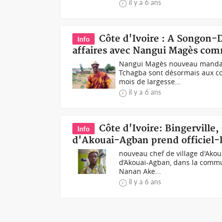
il y a 6 ans
Côte d'Ivoire : A Songon-
Info
affaires avec Nangui Magès com
Nangui Magès nouveau mandant 
Tchagba sont désormais aux c
mois de largesse...
il y a 6 ans
Côte d'Ivoire: Bingervill
Info
d'Akouai-Agban prend officiel-l
nouveau chef de village d'Akoua
d’Akouai-Agban, dans la commun
Nanan Ake...
il y a 6 ans