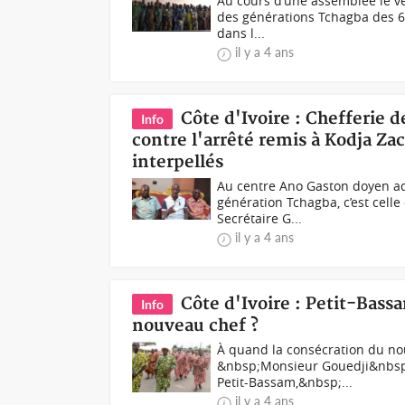
Au cours d’une assemblée le ven
des générations Tchagba des 63
dans l...
il y a 4 ans
Côte d'Ivoire : Chefferie 
Info
contre l'arrêté remis à Kodja Z
interpellés
Au centre Ano Gaston doyen ad
génération Tchagba, c’est celle
Secrétaire G...
il y a 4 ans
Côte d'Ivoire : Petit-Bass
Info
nouveau chef ?
À quand la consécration du no
&nbsp;Monsieur Gouedji&nbsp;
Petit-Bassam,&nbsp;...
il y a 4 ans