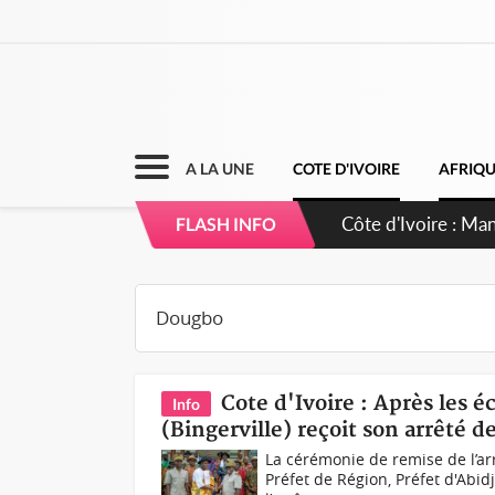
A LA UNE
COTE D'IVOIRE
AFRIQ
Côte d'Ivoire : Ma
FLASH INFO
Cote d'Ivoire : Après les é
Info
(Bingerville) reçoit son arrêté 
La cérémonie de remise de l’a
Préfet de Région, Préfet d'Abid