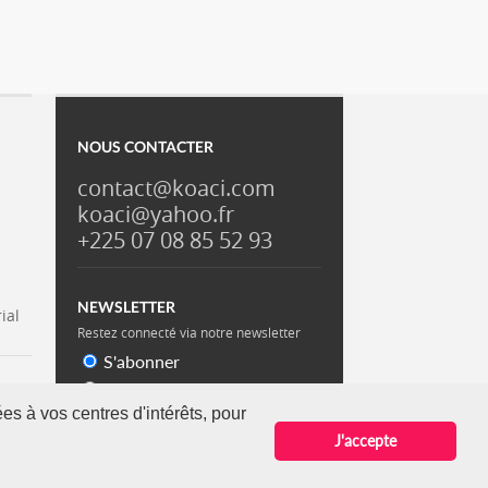
NOUS CONTACTER
contact@koaci.com
koaci@yahoo.fr
+225 07 08 85 52 93
NEWSLETTER
ial
Restez connecté via notre newsletter
S'abonner
Se désabonner
es à vos centres d'intérêts, pour
J'accepte