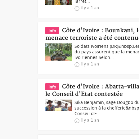
l’arrêt...
il y a 1 an
Côte d'Ivoire : Bounkani, l
Info
menace terroriste a été contenu
Soldats ivoiriens (DR)&nbsp;Le
du pays assurent que la menac
ivoiriennes.Selon...
il y a 1 an
Côte d'Ivoire : Abatta-vill
Info
le Conseil d'Etat contestée
Sika Benjamin, sage Dougbo du 
succession à la chefferie&nbsp
Conseil d’E...
il y a 1 an