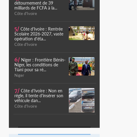
détournement de 39
milliards de FCFA à la...
Côte d'Ivoire
5/
Côte d'Ivoire : Rentrée
Scolaire 2026-2027, vaste
opération d'éta...
Côte d'Ivoire
6/
Niger : Frontière Bénin-
Niger, les conditions de
Tiani pour sa ré...
Niger
7/
Côte d'Ivoire : Non en
règle, il tente d'insérer son
véhicule dan...
Côte d'Ivoire