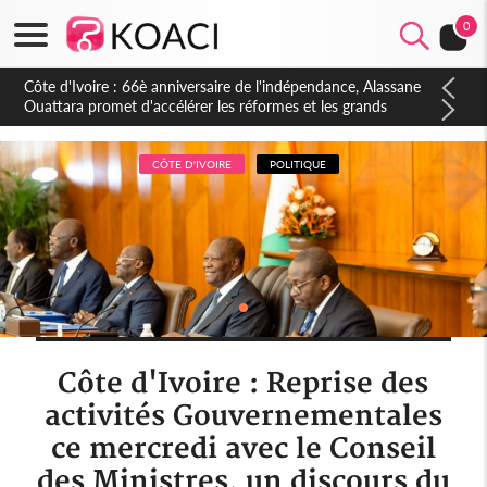
0
Côte d'Ivoire : À Abidjan, Amadou Oury Bah admire le modèle
ivoirien et veut s'en inspirer pour accélérer le développement
de la Guinée
CÔTE D'IVOIRE
POLITIQUE
Côte d'Ivoire : Reprise des
activités Gouvernementales
ce mercredi avec le Conseil
des Ministres, un discours du