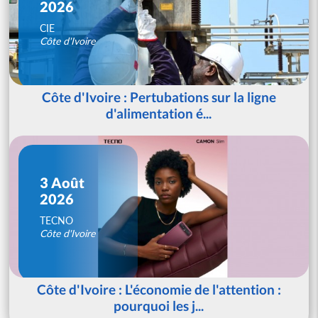
2026
CIE
Côte d'Ivoire
Côte d'Ivoire : Pertubations sur la ligne
d'alimentation é...
3 Août
2026
TECNO
Côte d'Ivoire
Côte d'Ivoire : L'économie de l'attention :
pourquoi les j...