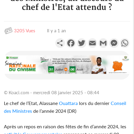
chef de l'Etat attendu ?
3205 Vues
Il y a 1 an
Partager
Facebook
Twitter
Email
Gmail
Messen
W
© Koaci.com - mercredi 08 janvier 2025 - 08:44
Le chef de l’Etat, Alassane
Ouattara
lors du dernier
Conseil
des Ministres
de l’année 2024 (DR)
Après un repos en raison des fêtes de fin d’année 2024, les