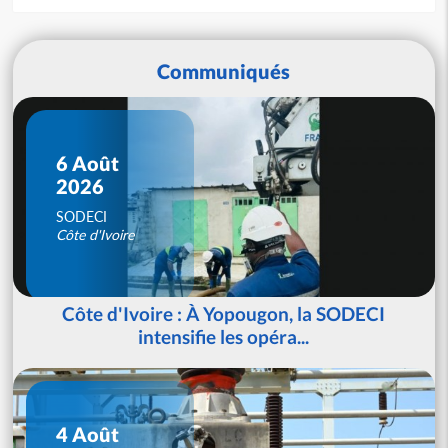
Communiqués
6 Août
2026
SODECI
Côte d'Ivoire
Côte d'Ivoire : À Yopougon, la SODECI
intensifie les opéra...
4 Août