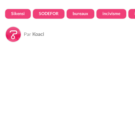
Sikensi
SODEFOR
bureaux
incivisme
Par
Koaci