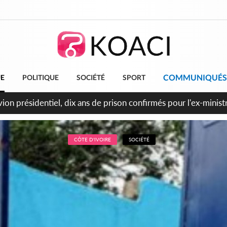
COMMUNIQUÉS
UE
POLITIQUE
SOCIÉTÉ
SPORT
t le Cameroun principaux acheteurs des produits de la raffiner
CÔTE D'IVOIRE
SOCIÉTÉ