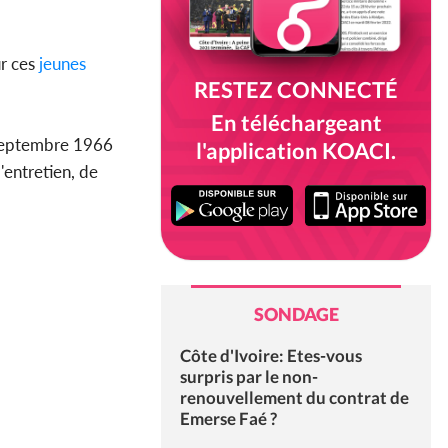
ur ces
jeunes
RESTEZ CONNECTÉ
En téléchargeant
5 septembre 1966
l'application KOACI.
'entretien, de
SONDAGE
Côte d'Ivoire: Etes-vous
surpris par le non-
renouvellement du contrat de
Emerse Faé ?