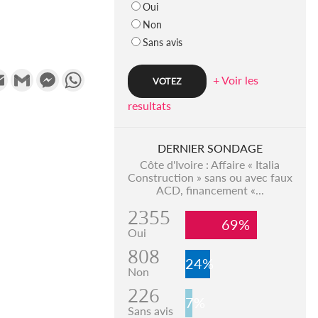
Oui
Non
Sans avis
k
tter
Email
Gmail
Messenger
WhatsApp
+ Voir les
resultats
DERNIER SONDAGE
Côte d'Ivoire : Affaire « Italia
Construction » sans ou avec faux
ACD, financement «...
2355
69%
Oui
808
24%
Non
226
7%
Sans avis