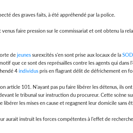
2026, le di
du P
ecté des graves faits, à été appréhendé par la police.
 venus faire pression sur le commissariat et ont obtenu la rela
Côte d'
période 
soldes du 
horte de
jeunes
surexcités s'en sont prise aux locaux de la
SOD
otif que ce sont des représailles contre les agents qui dans l'
réhendé 4
individus
pris en flagrant délit de défrichement en fo
son article 101. N'ayant pas pu faire libérer les détenus, ils on
ant le tribunal sur instruction du procureur. Cette scène sur
re libérer les mises en cause et regagnent leur domicile sans êt
ur aurait instruit les forces compétentes à l'effet de recherch