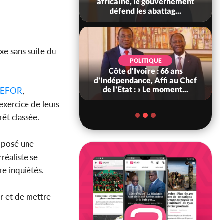
scours très attendu
africaine, le gouvernement
R Alassane...
défend les abattag...
xe sans suite du
SOCIÉTÉ
POLITIQUE
Ivoire : Seconde
Côte d'Ivoire : 66 ans
légale des ventes
d'Indépendance, Affi au Chef
10 au 31 août 2...
de l'Etat : « Le moment...
EFOR
,
exercice de leurs
rêt classée.
t posé une
réaliste se
re inquiétés.
er et de mettre