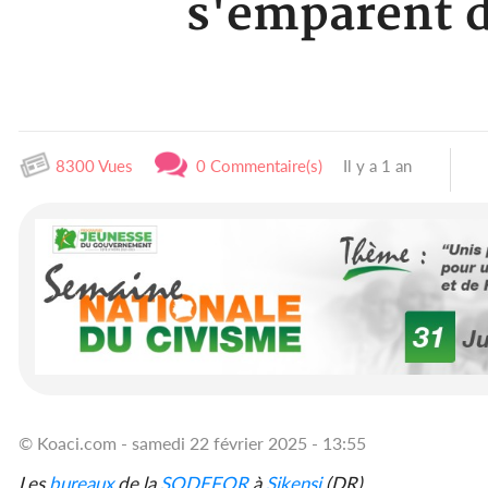
s'emparent d
8300 Vues
0 Commentaire(s)
Il y a 1 an
© Koaci.com - samedi 22 février 2025 - 13:55
Les
bureaux
de la
SODEFOR
à
Sikensi
(DR)