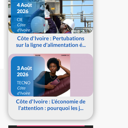
4 Août
2026
CIE
Côte
d'Ivoire
Côte d'Ivoire : Pertubations
sur la ligne d'alimentation é...
3 Août
2026
TECNO
Côte
d'Ivoire
Côte d'Ivoire : L'économie de
l'attention : pourquoi les j...