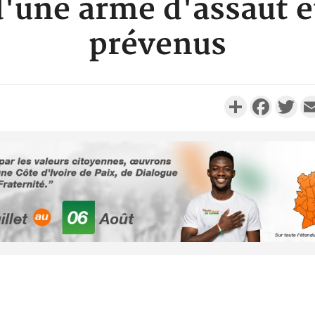
'une arme d'assaut et
prévenus
Partager
Faceboo
Twi
Côte d'Ivoi
le choc, tr
nui
Côte d'Ivo