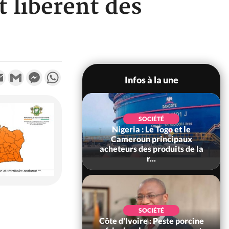
 libèrent des
k
tter
Email
Gmail
Messenger
WhatsApp
Infos à la une
SOCIÉTÉ
Nigeria : Le Togo et le
SOCIÉTÉ
re : Kossandji sous
Cameroun principaux
ois morts après une
acheteurs des produits de la
t de viole...
r...
POLITIQUE
SOCIÉTÉ
ire : Indépendance
Côte d'Ivoire : Peste porcine