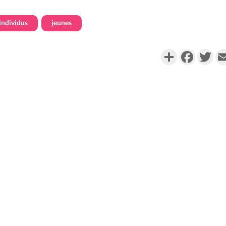
individus
jeunes
Partager
Faceboo
Twi