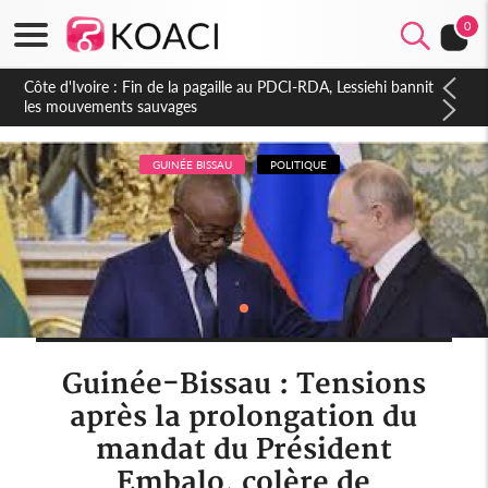
0
Côte d'Ivoire : Ouattara promet des sanctions contre les
déguerpissements illégaux
GUINÉE BISSAU
POLITIQUE
Guinée-Bissau : Tensions
après la prolongation du
mandat du Président
Embalo, colère de