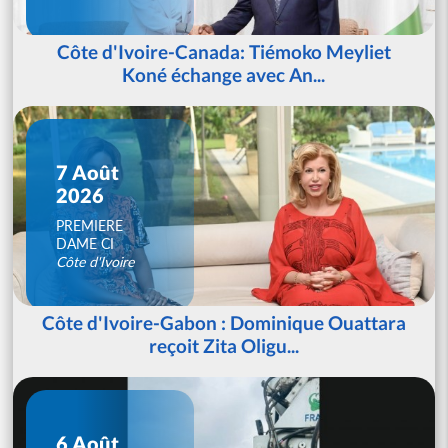
Côte d'Ivoire-Canada: Tiémoko Meyliet
Koné échange avec An...
7 Août
2026
PREMIERE
DAME CI
Côte d'Ivoire
Côte d'Ivoire-Gabon : Dominique Ouattara
reçoit Zita Oligu...
6 Août