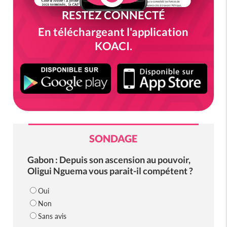
RESTEZ CONNECTÉ
En téléchargeant l'application
KOACI.
SONDAGE
Gabon : Depuis son ascension au pouvoir,
Oligui Nguema vous parait-il compétent ?
Oui
Non
Sans avis