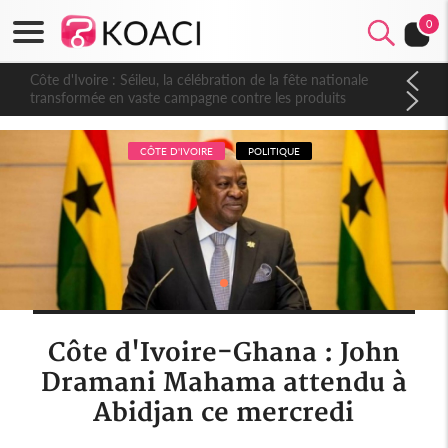
0
Côte d'Ivoire : Séileu, la célébration de la fête nationale
transformée en vaste campagne contre les produits
dépigmentants dangereux
CÔTE D'IVOIRE
POLITIQUE
Côte d'Ivoire-Ghana : John
Dramani Mahama attendu à
Abidjan ce mercredi