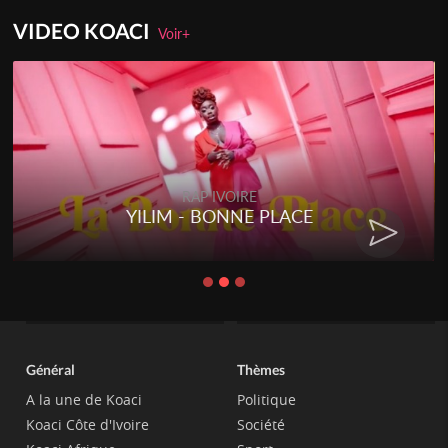
VIDEO KOACI
Voir+
RAP IVOIRE
YILIM - BONNE PLACE
Général
Thèmes
A la une de Koaci
Politique
Koaci Côte d'Ivoire
Société