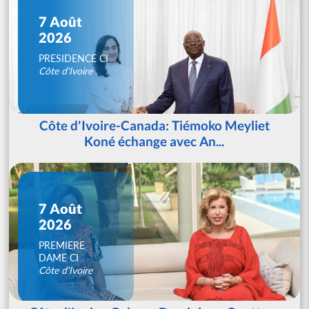
7 Août
2026
PRESIDENCE CI
Côte d'Ivoire
Côte d'Ivoire-Canada: Tiémoko Meyliet
Koné échange avec An...
7 Août
2026
PREMIERE
DAME CI
Côte d'Ivoire