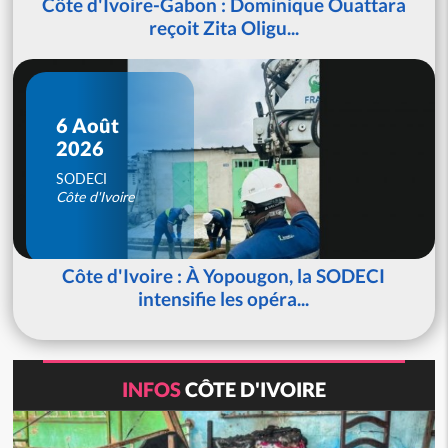
Côte d'Ivoire-Gabon : Dominique Ouattara
reçoit Zita Oligu...
6 Août
2026
SODECI
Côte d'Ivoire
Côte d'Ivoire : À Yopougon, la SODECI
intensifie les opéra...
INFOS
CÔTE D'IVOIRE