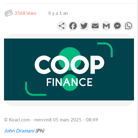
3568 Vues
Il y a 1 an
Partager
Facebook
Twitter
Email
Gmail
Messen
W
© Koaci.com - mercredi 05 mars 2025 - 08:49
John Dramani
(Ph)