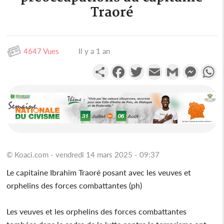
Traoré
4647 Vues
Il y a 1 an
Partager
Facebook
Twitter
Email
Gmail
Messen
W
© Koaci.com - vendredi 14 mars 2025 - 09:37
Le capitaine Ibrahim Traoré posant avec les veuves et
orphelins des forces combattantes (ph)
Les veuves et les orphelins des forces combattantes