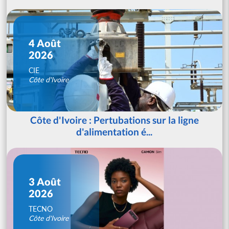
4 Août
2026
CIE
Côte d'Ivoire
Côte d'Ivoire : Pertubations sur la ligne
d'alimentation é...
3 Août
2026
TECNO
Côte d'Ivoire