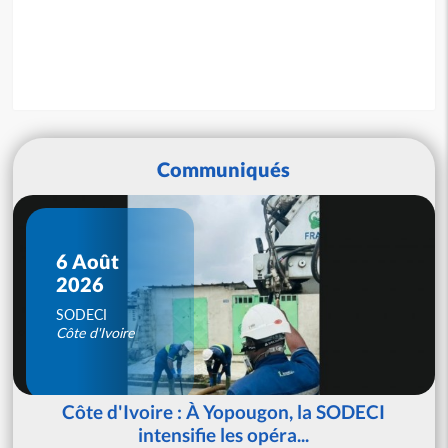
Communiqués
6 Août
2026
SODECI
Côte d'Ivoire
Côte d'Ivoire : À Yopougon, la SODECI
intensifie les opéra...