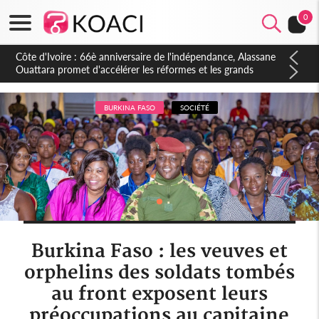
0
Côte d'Ivoire : À Abidjan, Amadou Oury Bah admire le modèle
ivoirien et veut s'en inspirer pour accélérer le développement
de la Guinée
BURKINA FASO
SOCIÉTÉ
Burkina Faso : les veuves et
orphelins des soldats tombés
au front exposent leurs
préoccupations au capitaine