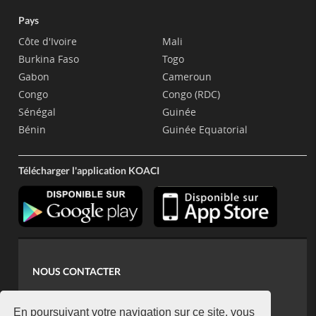
Pays
Côte d'Ivoire
Mali
Burkina Faso
Togo
Gabon
Cameroun
Congo
Congo (RDC)
Sénégal
Guinée
Bénin
Guinée Equatorial
Télécharger l'application KOACI
NOUS CONTACTER
contact@koaci.com
koaci@yahoo.fr
En poursuivant votre navigation sur ce site, vous