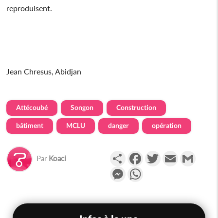
reproduisent.
Jean Chresus, Abidjan
Attécoubé
Songon
Construction
bâtiment
MCLU
danger
opération
Partager
Facebook
Twitter
Email
Gmail
Par
Koaci
Messenger
WhatsApp