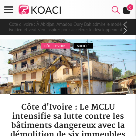
0
Côte d'Ivoire : À Abidjan, Amadou Oury Bah admire le modèle
ivoirien et veut s'en inspirer pour accélérer le développement
de la Guinée
CÔTE D'IVOIRE
SOCIÉTÉ
Côte d'Ivoire : Le MCLU
intensifie sa lutte contre les
bâtiments dangereux avec la
démolition de six immeubles