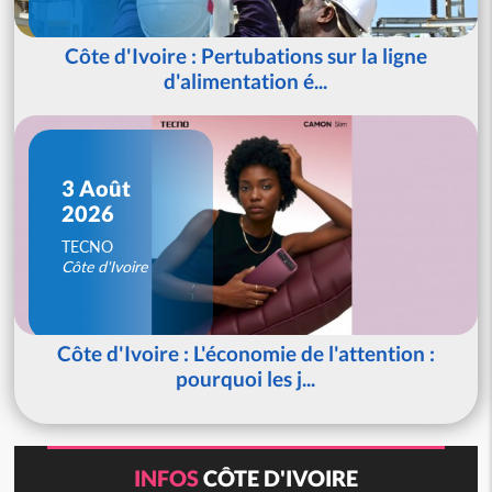
Côte d'Ivoire : Pertubations sur la ligne
d'alimentation é...
3 Août
2026
TECNO
Côte d'Ivoire
Côte d'Ivoire : L'économie de l'attention :
pourquoi les j...
INFOS
CÔTE D'IVOIRE