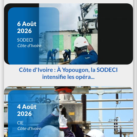
6 Août
2026
SODECI
Côte d'Ivoire
Côte d'Ivoire : À Yopougon, la SODECI
intensifie les opéra...
4 Août
2026
CIE
Côte d'Ivoire