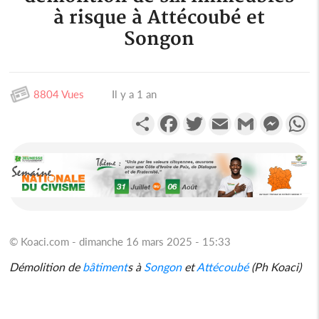
à risque à Attécoubé et
Songon
8804 Vues
Il y a 1 an
Partager
Facebook
Twitter
Email
Gmail
Messen
W
© Koaci.com - dimanche 16 mars 2025 - 15:33
Démolition de
bâtiment
s à
Songon
et
Attécoubé
(Ph Koaci)