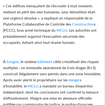
« Ces édifices menaçaient de s’écrouler à tout moment,
mettant en péril des vies humaines. Leur démolition était
une urgence absolue », a expliqué un responsable de la
Plateforme Collaborative de Contrôle des
Construction
s
(PCCC), bras armé technique du
MCLU
. Les autorités ont
préalablement organisé l’évacuation sécurisée des
occupants, évitant ainsi tout drame humain.
À
Songon
, le sixième
bâtiment
ciblé cristallisait des risques
multiples : un immeuble abandonné de trois étages (R+3),
construit illégalement sans permis dans une zone inondable.
Après avoir alerté le propriétaire sur les
danger
s
d’instabilité, le
MCLU
a mandaté un bureau d’expertise
indépendant, dont les conclusions ont confirmé la menace
d’effondrement. Malgré une mise en demeure officielle
notifiée par commissaire de justice, le maître d’ouvrage