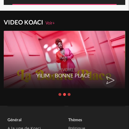
VIDEO KOACI
Voir+
RAP IVOIRE
YILIM - BONNE PLACE
Général
Thèmes
A la une de Koaci
Politique