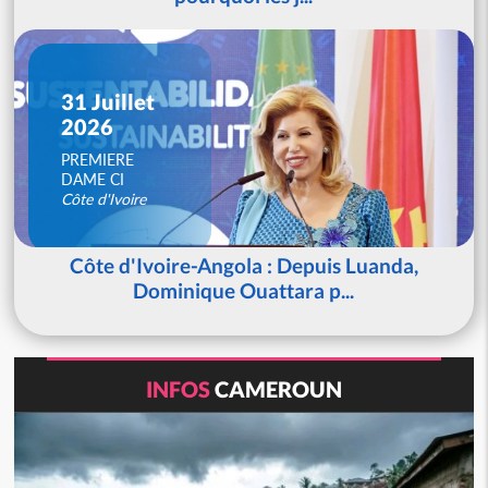
31 Juillet
2026
PREMIERE
DAME CI
Côte d'Ivoire
Côte d'Ivoire-Angola : Depuis Luanda,
Dominique Ouattara p...
INFOS
CAMEROUN