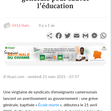
l'éducation
5416 Vues
Il y a 1 an
Partager
Facebook
Twitter
Email
Gmail
Messen
W
© Koaci.com - vendredi 21 mars 2025 - 07:37
Une vingtaine de syndicats d’enseignants camerounais
lancent un avertissement au gouvernement : une grève
générale, baptisée «
École morte
», débutera le 21 avril