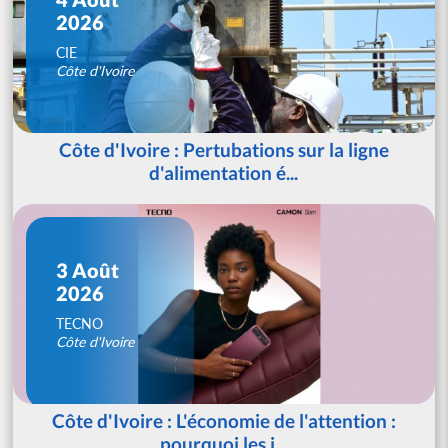
2026
CIE
Côte d'Ivoire
Côte d'Ivoire : Pertubations sur la ligne
d'alimentation é...
3 Août
2026
TECNO
Côte d'Ivoire
Côte d'Ivoire : L'économie de l'attention :
pourquoi les j...