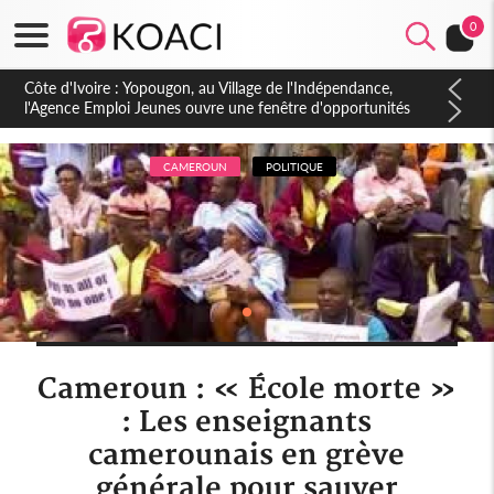
0
Côte d'Ivoire : CHU de Treichville, après la fronde, les agents
contractuels obtiennent un accord avec la direction sur les
arriérés du SMIG 2023
CAMEROUN
POLITIQUE
Cameroun : « École morte »
: Les enseignants
camerounais en grève
générale pour sauver