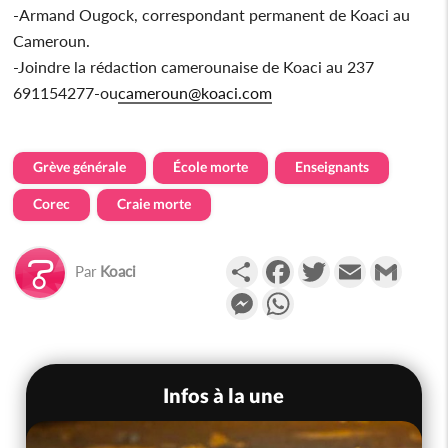
-Armand Ougock, correspondant permanent de Koaci au
Cameroun.
-Joindre la rédaction camerounaise de Koaci au 237
691154277-ou
cameroun@koaci.com
Grève générale
École morte
Enseignants
Corec
Craie morte
Partager
Facebook
Twitter
Email
Gmail
Par
Koaci
Messenger
WhatsApp
Infos à la une