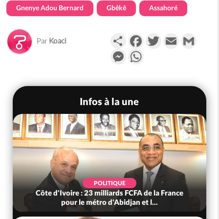
Gnenye Adou Bernard
Gbêkê
Assahoré
Partager
Facebook
Twitter
Email
Gmail
Par
Koaci
Messenger
WhatsApp
Infos à la une
POLITIQUE
Côte d'Ivoire : 23 milliards FCFA de la France
pour le métro d'Abidjan et l...