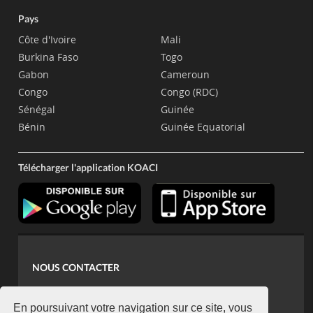
Pays
Côte d'Ivoire
Mali
Burkina Faso
Togo
Gabon
Cameroun
Congo
Congo (RDC)
Sénégal
Guinée
Bénin
Guinée Equatorial
Télécharger l'application KOACI
NOUS CONTACTER
contact@koaci.com
koaci@yahoo.fr
En poursuivant votre navigation sur ce site, vous