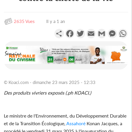
2635 Vues
Il y a 1 an
Partager
Facebook
Twitter
Email
Gmail
Messen
W
© Koaci.com - dimanche 23 mars 2025 - 12:33
Des produits vivriers exposés (.ph KOACI.)
Le ministre de l'Environnement, du Développement Durable
et de la Transition Écologique,
Assahoré
Konan Jacques, a
procédé le vendredi 21 mars 2025 à l'inauguration du