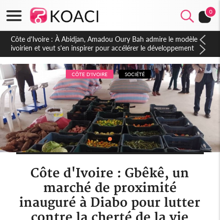
0
Côte d'Ivoire : 23 milliards FCFA de la France pour le métro
d'Abidjan et les Agoras : un nouveau coup d'accélérateur aux
projets structurants
CÔTE D'IVOIRE
SOCIÉTÉ
Côte d'Ivoire : Gbêkê, un
marché de proximité
inauguré à Diabo pour lutter
contre la cherté de la vie