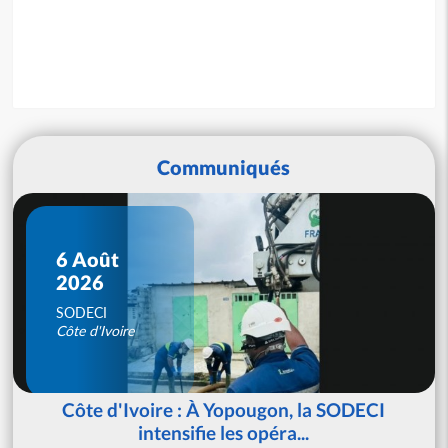
Communiqués
6 Août
2026
SODECI
Côte d'Ivoire
Côte d'Ivoire : À Yopougon, la SODECI
intensifie les opéra...