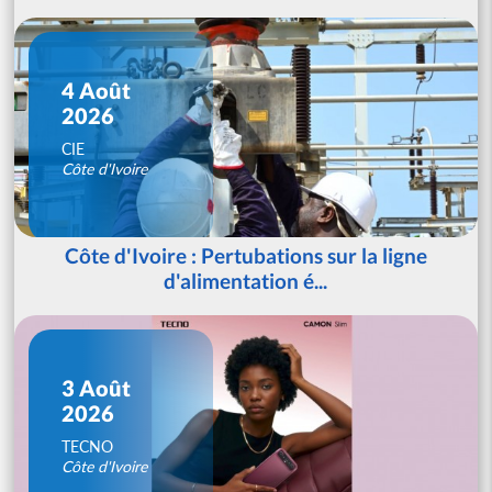
4 Août
2026
CIE
Côte d'Ivoire
Côte d'Ivoire : Pertubations sur la ligne
d'alimentation é...
3 Août
2026
TECNO
Côte d'Ivoire