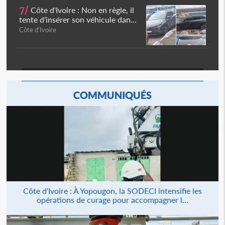
7/
Côte d'Ivoire : Non en règle, il
tente d'insérer son véhicule dan...
Côte d'Ivoire
COMMUNIQUÉS
Côte d'Ivoire : À Yopougon, la SODECI intensifie les
opérations de curage pour accompagner l...