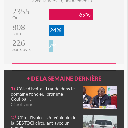
avec faux ACD, financement «...
2355
69%
Oui
808
24%
Non
226
7%
Sans avis
+ DE LA SEMAINE DERNIÈRE
1/
Côte d'Ivoire : Fraude dans le
domaine foncier, Ibrahime
Coulibal...
Côte d'Ivoire
2/
Côte d'Ivoire : Un véhicule de
la GESTOCI circulant avec un
numér...