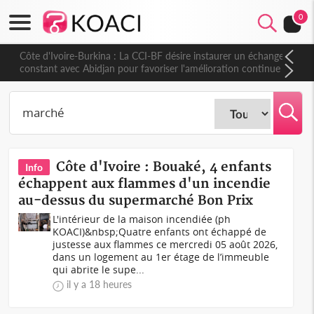
0
Côte d'Ivoire-Burkina : La CCI-BF désire instaurer un échange
constant avec Abidjan pour favoriser l'amélioration continue
de leurs liens avec la plateforme portuaire
Côte d'Ivoire : Bouaké, 4 enfants
Info
échappent aux flammes d'un incendie
au-dessus du supermarché Bon Prix
L'intérieur de la maison incendiée (ph
KOACI)&nbsp;Quatre enfants ont échappé de
justesse aux flammes ce mercredi 05 août 2026,
dans un logement au 1er étage de l’immeuble
qui abrite le supe...
il y a 18 heures