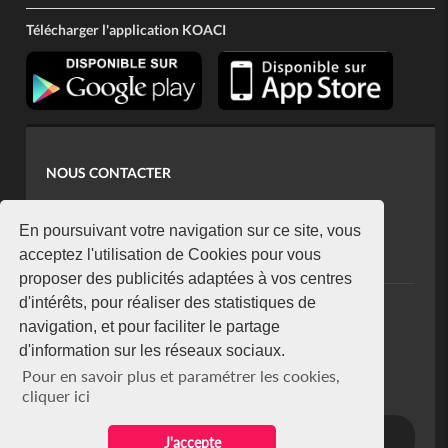
Télécharger l'application KOACI
NOUS CONTACTER
contact@koaci.com
koaci@yahoo.fr
En poursuivant votre navigation sur ce site, vous
+225 07 08 85 52 93
acceptez l'utilisation de Cookies pour vous
proposer des publicités adaptées à vos centres
d'intérêts, pour réaliser des statistiques de
NEWSLETTER
navigation, et pour faciliter le partage
Restez connecté via notre newsletter
d'information sur les réseaux sociaux.
S'abonner
Pour en savoir plus et paramétrer les cookies,
Se désabonner
cliquer ici
J'accepte