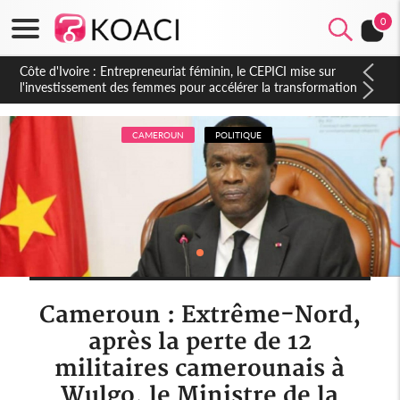
0
Côte d'Ivoire : Indépendance, le sous-préfet de Lobakuya
(Sassandra) relève des avancées importantes dans sa
circonscription
CAMEROUN
POLITIQUE
Cameroun : Extrême-Nord,
après la perte de 12
militaires camerounais à
Wulgo, le Ministre de la