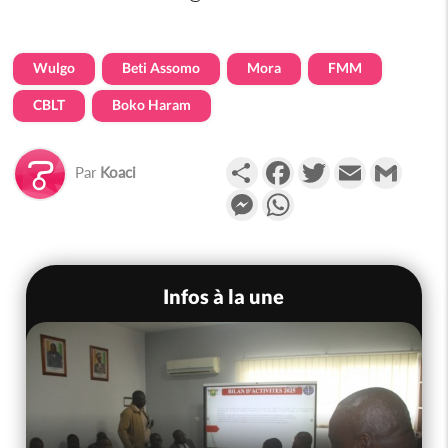
Wulgo
Beti Assomo
Mora
FMM
CBLT
Boko Haram
Partager
Facebook
Twitter
Email
Gmail
Par
Koaci
Messenger
WhatsApp
Infos à la une