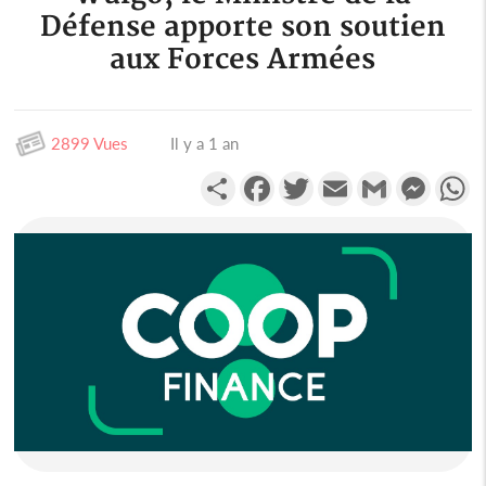
Défense apporte son soutien
aux Forces Armées
2899 Vues
Il y a 1 an
Partager
Facebook
Twitter
Email
Gmail
Messen
W