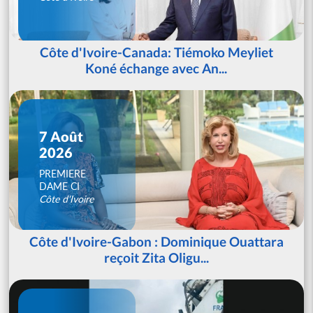
Côte d'Ivoire-Canada: Tiémoko Meyliet
Koné échange avec An...
7 Août
2026
PREMIERE
DAME CI
Côte d'Ivoire
Côte d'Ivoire-Gabon : Dominique Ouattara
reçoit Zita Oligu...