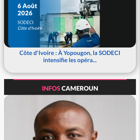
6 Août
2026
SODECI
Côte d'Ivoire
Côte d'Ivoire : À Yopougon, la SODECI
intensifie les opéra...
INFOS
CAMEROUN