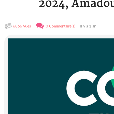
2024, Amadou 
6866 Vues
0 Commentaire(s)
Il y a 1 an