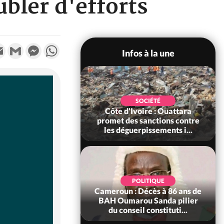
bler d'efforts
k
tter
Email
Gmail
Messenger
WhatsApp
Infos à la une
POLITIQUE
SOCIÉTÉ
ire : Après le pari
Côte d'Ivoire : Ouattara
 66e anniversaire,
promet des sanctions contre
Bictogo : «...
les déguerpissements i...
POLITIQUE
d'Ivoire : 66e
POLITIQUE
versaire de
Cameroun : Décès à 86 ans de
ance, les Forces de
BAH Oumarou Sanda pilier
fense e...
du conseil constituti...