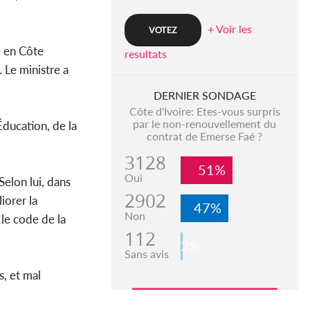
+ Voir les
e en Côte
resultats
 Le ministre a
DERNIER SONDAGE
Côte d'Ivoire: Etes-vous surpris
par le non-renouvellement du
Éducation, de la
contrat de Emerse Faé ?
3128
51%
Oui
Selon lui, dans
2902
iorer la
47%
Non
 le code de la
112
2%
Sans avis
, et mal