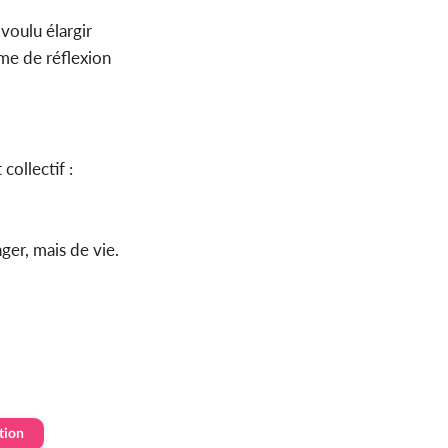
voulu élargir
me de réflexion
ollectif :
ger, mais de vie.
ation