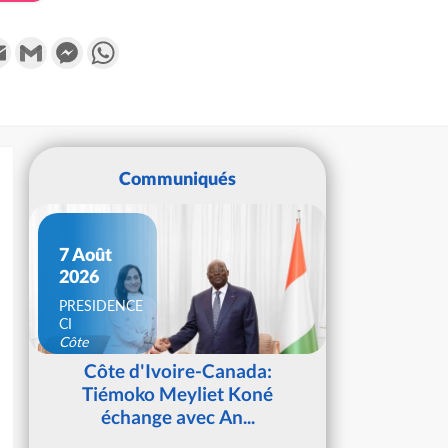
k
tter
Email
Gmail
Messenger
WhatsApp
Communiqués
7 Août
2026
PRESIDENCE
CI
Côte
d'Ivoire
Côte d'Ivoire-Canada:
Tiémoko Meyliet Koné
échange avec An...