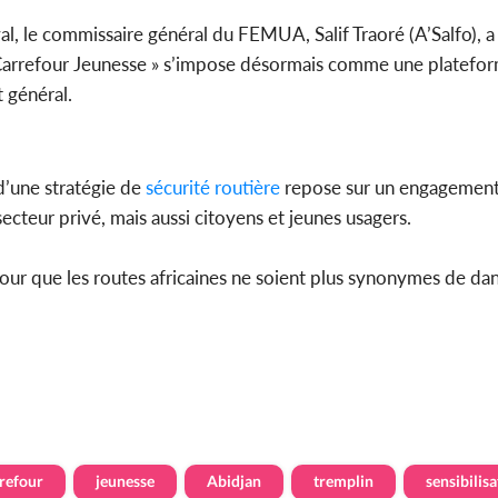
, le commissaire général du FEMUA, Salif Traoré (A’Salfo), a 
 Carrefour Jeunesse » s’impose désormais comme une platefor
 général.
d’une stratégie de
sécurité
routière
repose sur un engagement c
secteur privé, mais aussi citoyens et jeunes usagers.
pour que les routes africaines ne soient plus synonymes de dan
refour
jeunesse
Abidjan
tremplin
sensibilis