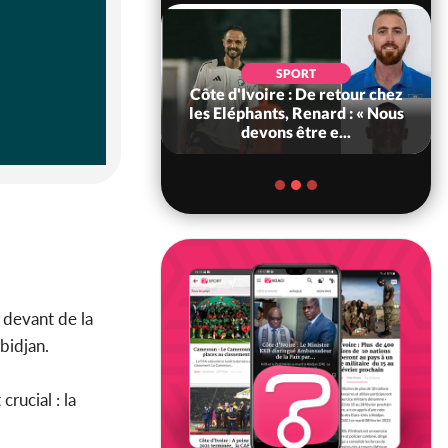
SOCIÉTÉ
SPORT
voire : MIRAH, la
Côte d'Ivoire : De retour chez
des communiqués
les Eléphants, Renard : « Nous
ie entre la MA-M...
devons être e...
 devant de la
bidjan.
rucial : la