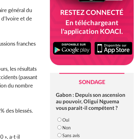
ire général du
RESTEZ CONNECTÉ
d’Ivoire et de
En téléchargeant
l'application KOACI.
cussions franches
s, les résultats
ccidents (passant
SONDAGE
tion du nombre
Gabon : Depuis son ascension
au pouvoir, Oligui Nguema
vous parait-il compétent ?
7 % des blessés.
Oui
Non
Sans avis
», a-t-il