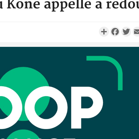
Koné appelle à redou
Partager
Faceboo
Twi
Côte d'Ivo
réussi du
Adama 
Côte 
anni
l'Indépend
Dé