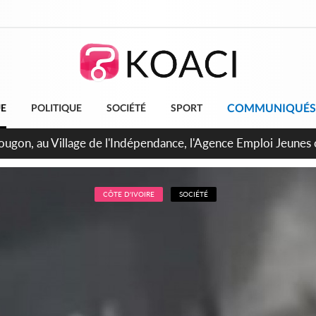
COMMUNIQUÉS
UE
POLITIQUE
SOCIÉTÉ
SPORT
 de Treichville, après la fronde, les agents contractuels obti
arriérés du SMIG 2023
CÔTE D'IVOIRE
SOCIÉTÉ