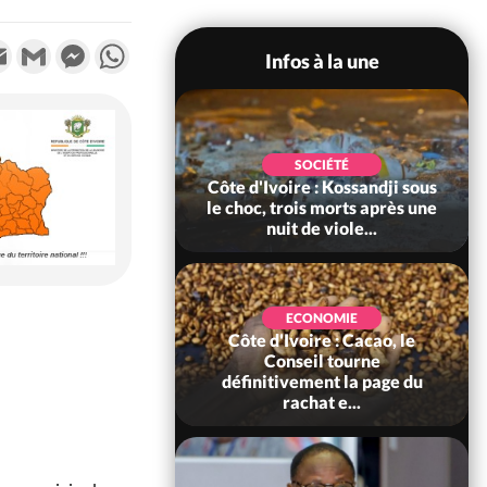
k
tter
Email
Gmail
Messenger
WhatsApp
Infos à la une
POLITIQUE
SOCIÉTÉ
ire : Indépendance
Côte d'Ivoire : Kossandji sous
Yopougon coeur
le choc, trois morts après une
 la célébration...
nuit de viole...
ECONOMIE
Côte d'Ivoire : Cacao, le
SOCIÉTÉ
ire : Réforme de la
Conseil tourne
té civile, le
définitivement la page du
nt valide six dé...
rachat e...