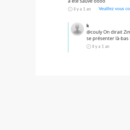
a été sauvé oooo
Veuillez vous co
il y a 1 an
k
@couly On dirait Zin
se présenter là-bas 
il y a 1 an