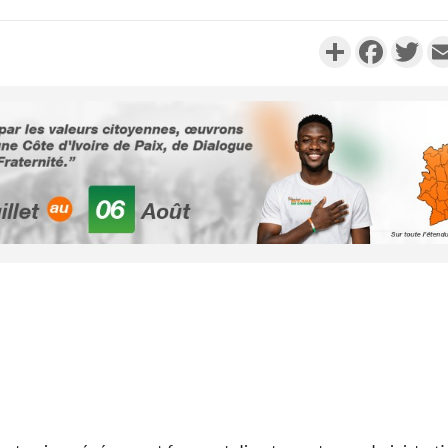
Partager
Faceboo
Twi
Côte d'Ivo
2026, 
battant de
Côte d'Ivo
socié
gouverneme