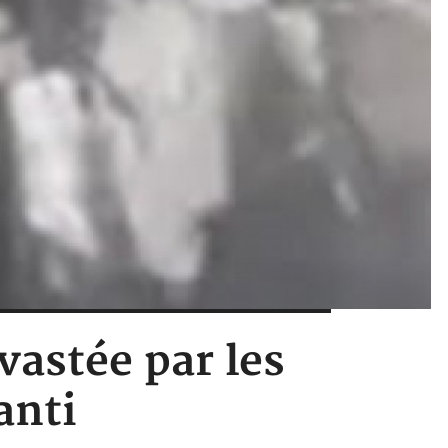
vastée par les
anti