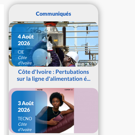
Communiqués
4 Août
2026
CIE
Côte
d'Ivoire
Côte d'Ivoire : Pertubations
sur la ligne d'alimentation é...
3 Août
2026
TECNO
Côte
d'Ivoire