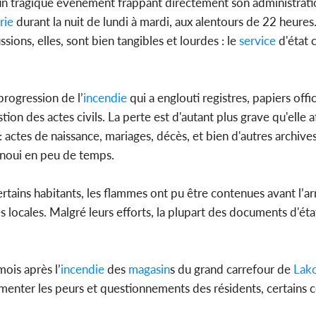
n tragique événement frappant directement son administrati
rie
durant la nuit de lundi à mardi, aux alentours de 22 heures.
Côte d'
ions, elles, sont bien tangibles et lourdes : le
service
d'état c
sanitaire
modernise
progression de l’
incendie
qui a englouti registres, papiers offic
on des actes civils. La perte est d'autant plus grave qu'elle a
 actes de naissance, mariages, décès, et bien d'autres archives
anoui en peu de temps.
ertains habitants, les flammes ont pu être contenues avant l’ar
és locales. Malgré leurs efforts, la plupart des documents d'état
mois après l’
incendie
des
magasin
s du grand carrefour de
Lak
menter les peurs et questionnements des résidents, certains c