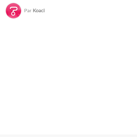
Par
Koaci