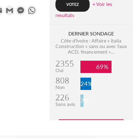
+ Voir les
k
tter
Email
Gmail
Messenger
WhatsApp
resultats
DERNIER SONDAGE
Côte d'Ivoire : Affaire « Italia
Construction » sans ou avec faux
ACD, financement «...
2355
69%
Oui
808
24%
Non
226
7%
Sans avis