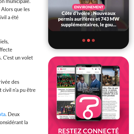
on municipale.
SANTÉ
ENVIRONEMENT
 Alors que les
Ivoire : Réforme
Côte d'Ivoire : Nouveaux
ivil a été
, le gouvernement
permis aurifères et 743 MW
 ses structures...
supplémentaires, le gou...
iels,
ffecte
. C’est un volet
rivée des
 civil n'a pu être
ota
. Deux
onsidérant la
RESTEZ CONNECTÉ