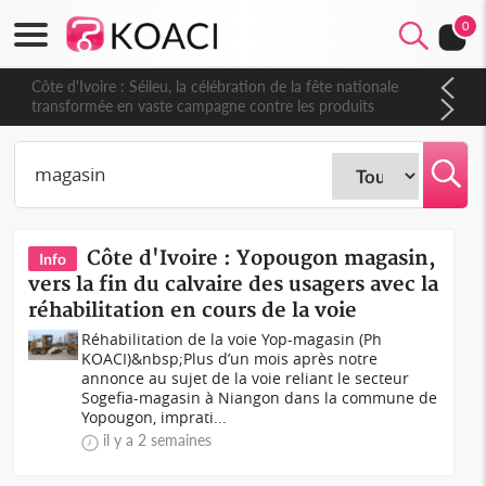
0
Côte d'Ivoire : Séileu, la célébration de la fête nationale
transformée en vaste campagne contre les produits
dépigmentants dangereux
Côte d'Ivoire : Yopougon magasin,
Info
vers la fin du calvaire des usagers avec la
réhabilitation en cours de la voie
Réhabilitation de la voie Yop-magasin (Ph
KOACI)&nbsp;Plus d’un mois après notre
annonce au sujet de la voie reliant le secteur
Sogefia-magasin à Niangon dans la commune de
Yopougon, imprati...
il y a 2 semaines