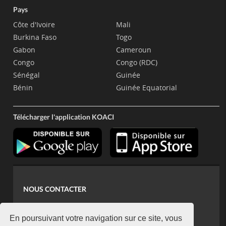
Pays
Côte d'Ivoire
Mali
Burkina Faso
Togo
Gabon
Cameroun
Congo
Congo (RDC)
Sénégal
Guinée
Bénin
Guinée Equatorial
Télécharger l'application KOACI
NOUS CONTACTER
contact@koaci.com
koaci@yahoo.fr
En poursuivant votre navigation sur ce site, vous