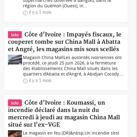
supermarchés observée à Bangolo, dans la
région du Guémon (Ouest), in...
il y a 1 mois
Côte d'Ivoire : Impayés fiscaux, le
Info
couperet tombe sur China Mall à Abatta
et Angré, les magasins mis sous scellés
Magasin China MallLes autorités ivoiriennes ont
procédé, ce jeudi 25 juin 2026, à la fermeture
des établissements China Mall situés dans les
quartiers d’Abatta et d’Angré, à Abidjan Cocody....
il y a 1 mois
Côte d'Ivoire : Koumassi, un
Info
incendie déclaré dans la nuit du
mercredi à jeudi au magasin China Mall
situé sur l'ex-VGE
Le magasin en feu (DR)&nbsp;Un incendie s’est