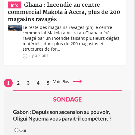
Ghana : Incendie au centre
Info
commercial Makola à Accra, plus de 200
magasins ravagés
Le reste des magasins ravagés (ph)Le centre
commercial Makola à Accra au Ghana a été
ravagé par un incendie faisant plusieurs dégâts
matériels, dont plus de 200 magasins et
structures de for...
il y a 2 ans
Voir Plus
1
2
3
4
5
SONDAGE
Gabon : Depuis son ascension au pouvoir,
Oligui Nguema vous parait-il compétent ?
Oui