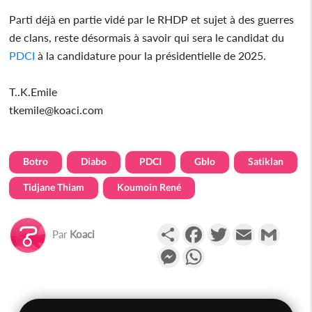
Parti déjà en partie vidé par le RHDP et sujet à des guerres
de clans, reste désormais à savoir qui sera le candidat du
PDCI
à la candidature pour la présidentielle de 2025.
T..K.Emile
tkemile@koaci.com
Botro
Diabo
PDCI
Gblo
Satiklan
Tidjane Thiam
Koumoin René
Partager
Facebook
Twitter
Email
Gmail
Par
Koaci
Messenger
WhatsApp