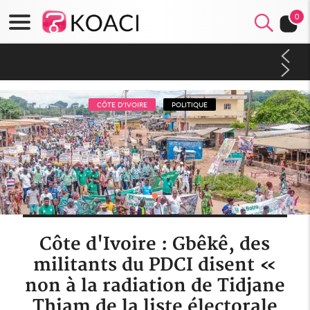
0
Côte d'Ivoire : Séileu, la célébration de la fête nationale
transformée en vaste campagne contre les produits
dépigmentants dangereux
CÔTE D'IVOIRE
POLITIQUE
Côte d'Ivoire : Gbêkê, des
militants du PDCI disent «
non à la radiation de Tidjane
Thiam de la liste électorale