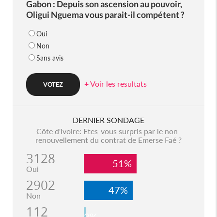
Gabon : Depuis son ascension au pouvoir,
Oligui Nguema vous parait-il compétent ?
Oui
Non
Sans avis
+ Voir les resultats
DERNIER SONDAGE
Côte d'Ivoire: Etes-vous surpris par le non-
renouvellement du contrat de Emerse Faé ?
3128
51%
Oui
2902
47%
Non
112
2%