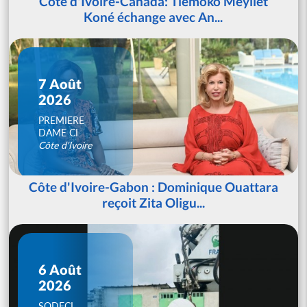
Côte d'Ivoire-Canada: Tiémoko Meyliet
Koné échange avec An...
7 Août
2026
PREMIERE
DAME CI
Côte d'Ivoire
Côte d'Ivoire-Gabon : Dominique Ouattara
reçoit Zita Oligu...
6 Août
2026
SODECI