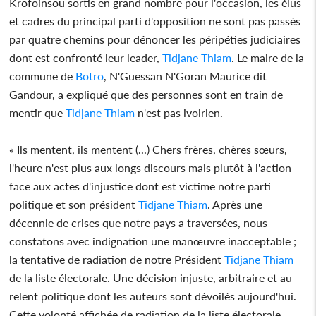
Krofoinsou sortis en grand nombre pour l'occasion, les élus
et cadres du principal parti d'opposition ne sont pas passés
par quatre chemins pour dénoncer les péripéties judiciaires
dont est confronté leur leader,
Tidjane Thiam
. Le maire de la
commune de
Botro
, N'Guessan N'Goran Maurice dit
Gandour, a expliqué que des personnes sont en train de
mentir que
Tidjane Thiam
n'est pas ivoirien.
« Ils mentent, ils mentent (...) Chers frères, chères sœurs,
l'heure n'est plus aux longs discours mais plutôt à l'action
face aux actes d'injustice dont est victime notre parti
politique et son président
Tidjane Thiam
. Après une
décennie de crises que notre pays a traversées, nous
constatons avec indignation une manœuvre inacceptable ;
la tentative de radiation de notre Président
Tidjane Thiam
de la liste électorale. Une décision injuste, arbitraire et au
relent politique dont les auteurs sont dévoilés aujourd'hui.
Cette volonté affichée de radiation de la liste électorale