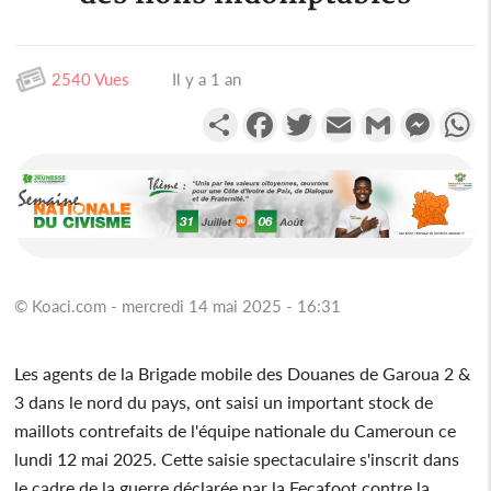
2540 Vues
Il y a 1 an
Partager
Facebook
Twitter
Email
Gmail
Messen
W
© Koaci.com - mercredi 14 mai 2025 - 16:31
Les agents de la Brigade mobile des Douanes de Garoua 2 &
3 dans le nord du pays, ont saisi un important stock de
maillots contrefaits de l'équipe nationale du Cameroun ce
lundi 12 mai 2025. Cette saisie spectaculaire s'inscrit dans
le cadre de la guerre déclarée par la Fecafoot contre la