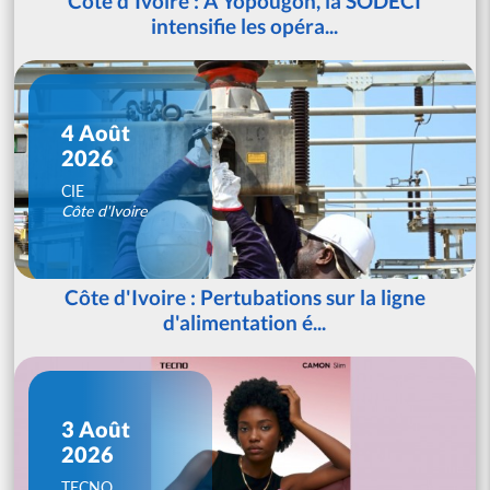
Côte d'Ivoire : À Yopougon, la SODECI
intensifie les opéra...
4 Août
2026
CIE
Côte d'Ivoire
Côte d'Ivoire : Pertubations sur la ligne
d'alimentation é...
3 Août
2026
TECNO