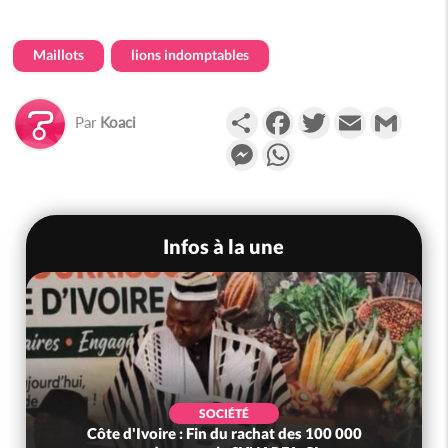
Maillots
lions indomptables
Partager
Facebook
Twitter
Email
Gmail
Par
Koaci
Messenger
WhatsApp
Infos à la une
SOCIÉTÉ
Côte d'Ivoire : Fin du rachat des 100 000