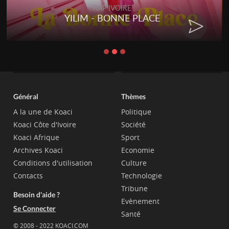
RAP IVOIRE
YILIM - BONNE PLACE
Général
Thèmes
A la une de Koaci
Politique
Koaci Côte d'Ivoire
Société
Koaci Afrique
Sport
Archives Koaci
Economie
Conditions d'utilisation
Culture
Contacts
Technologie
Tribune
Besoin d'aide ?
Evènement
Se Connecter
Santé
© 2008 - 2022 KOACI.COM