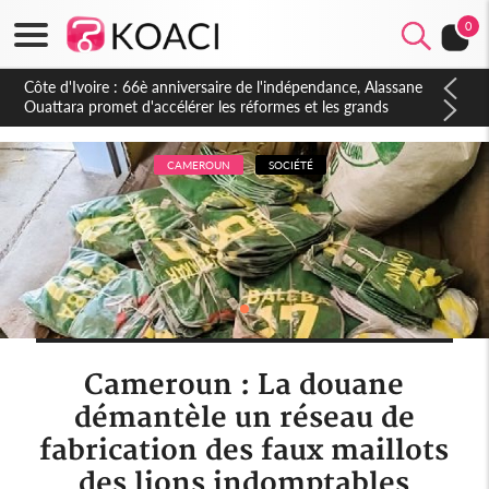
0
Côte d'Ivoire : À Abidjan, Amadou Oury Bah admire le modèle
ivoirien et veut s'en inspirer pour accélérer le développement
de la Guinée
CAMEROUN
SOCIÉTÉ
Cameroun : La douane
démantèle un réseau de
fabrication des faux maillots
des lions indomptables