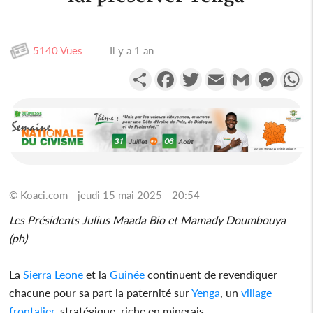
5140 Vues
Il y a 1 an
Partager
Facebook
Twitter
Email
Gmail
Messen
W
© Koaci.com - jeudi 15 mai 2025 - 20:54
Les Présidents Julius Maada Bio et Mamady Doumbouya
(ph)
La
Sierra Leone
et la
Guinée
continuent de revendiquer
chacune pour sa part la paternité sur
Yenga
, un
village
frontalier
, stratégique, riche en minerais.