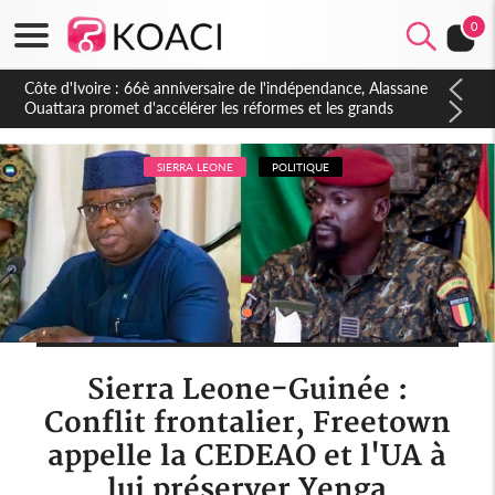
0
Côte d'Ivoire : À Abidjan, Amadou Oury Bah admire le modèle
ivoirien et veut s'en inspirer pour accélérer le développement
de la Guinée
SIERRA LEONE
POLITIQUE
Sierra Leone-Guinée :
Conflit frontalier, Freetown
appelle la CEDEAO et l'UA à
lui préserver Yenga