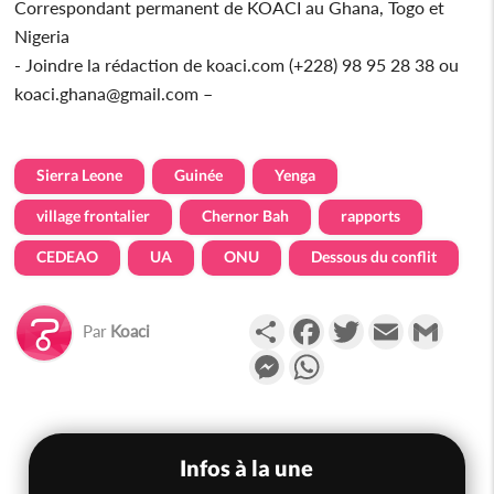
Correspondant permanent de KOACI au Ghana, Togo et
Nigeria
- Joindre la rédaction de koaci.com (+228) 98 95 28 38 ou
koaci.ghana@gmail.com –
Sierra Leone
Guinée
Yenga
village frontalier
Chernor Bah
rapports
CEDEAO
UA
ONU
Dessous du conflit
Partager
Facebook
Twitter
Email
Gmail
Par
Koaci
Messenger
WhatsApp
Infos à la une