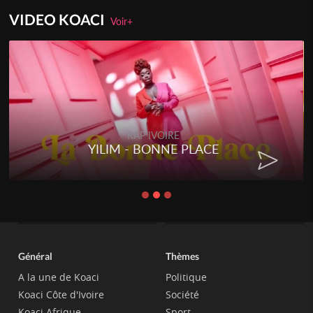
VIDEO KOACI
Voir+
RAP IVOIRE
YILIM - BONNE PLACE
Général
Thèmes
A la une de Koaci
Politique
Koaci Côte d'Ivoire
Société
Koaci Afrique
Sport