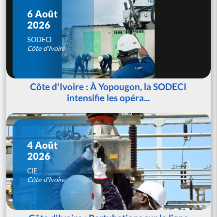
6 Août
2026
SODECI
Côte d'Ivoire
Côte d'Ivoire : À Yopougon, la SODECI
intensifie les opéra...
4 Août
2026
CIE
Côte d'Ivoire