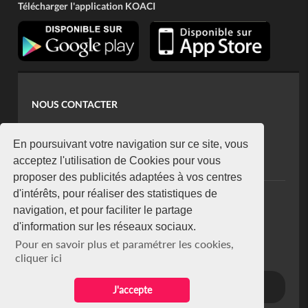
Télécharger l'application KOACI
NOUS CONTACTER
contact@koaci.com
koaci@yahoo.fr
En poursuivant votre navigation sur ce site, vous
+225 07 08 85 52 93
acceptez l'utilisation de Cookies pour vous
proposer des publicités adaptées à vos centres
d'intérêts, pour réaliser des statistiques de
NEWSLETTER
navigation, et pour faciliter le partage
Restez connecté via notre newsletter
d'information sur les réseaux sociaux.
S'abonner
Pour en savoir plus et paramétrer les cookies,
Se désabonner
cliquer ici
J'accepte