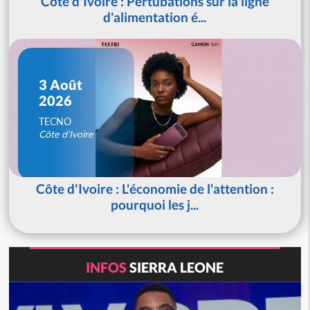
Côte d'Ivoire : Pertubations sur la ligne
d'alimentation é...
3 Août
2026
TECNO
Côte d'Ivoire
Côte d'Ivoire : L'économie de l'attention :
pourquoi les j...
INFOS
SIERRA LEONE