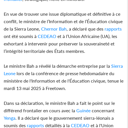
En vue de trouver une issue diplomatique et définitive à ce
conflit, le ministre de l’Information et de l’Éducation civique
de la Sierra Leone,
Chernor Bah
, a déclaré que des
rapports
ont été soumis à
CEDEAO
et à l’Union Africaine (UA), les
exhortant à intervenir pour préserver la souveraineté et
l’intégrité territoriale des États membres.
Le ministre Bah a révélé la démarche entreprise par la
Sierra
Leone
lors de la conférence de presse hebdomadaire du
ministère de l'Information et de l'Éducation civique, tenue le
mardi 13 mai 2025 à Freetown.
Dans sa déclaration, le ministre Bah a fait le point sur le
différend frontalier en cours avec la
Guinée
concernant
Yenga
. Il a déclaré que le gouvernement sierra-léonais a
soumis des
rapports
détaillés à la
CEDEAO
et à l'Union