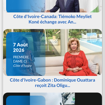
Côte d'Ivoire-Canada: Tiémoko Meyliet
Koné échange avec An...
7 Août
2026
PREMIERE
DAME CI
Côte d'Ivoire
Côte d'Ivoire-Gabon : Dominique Ouattara
reçoit Zita Oligu...