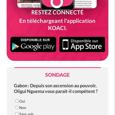
RESTEZ CONNECTÉ
En téléchargeant l'application
KOACI.
SONDAGE
Gabon : Depuis son ascension au pouvoir,
Oligui Nguema vous parait-il compétent ?
Oui
Non
Sans avis