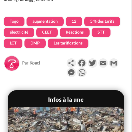
Togo
augmentation
12
5 % des tarifs
électricité
CEET
Réactions
STT
LCT
DMP
Les tarifications
Partager
Facebook
Twitter
Email
Gmail
Par
Koaci
Messenger
WhatsApp
Infos à la une