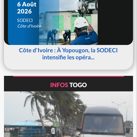
6 Août
2026
SODECI
Côte d'Ivoire
Côte d'Ivoire : À Yopougon, la SODECI
intensifie les opéra...
INFOS
TOGO