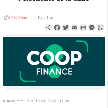
4924 Vues
Il y a 1 an
Partager
Facebook
Twitter
Email
Gmail
Messen
W
© Koaci.com - jeudi 15 mai 2025 - 17:06