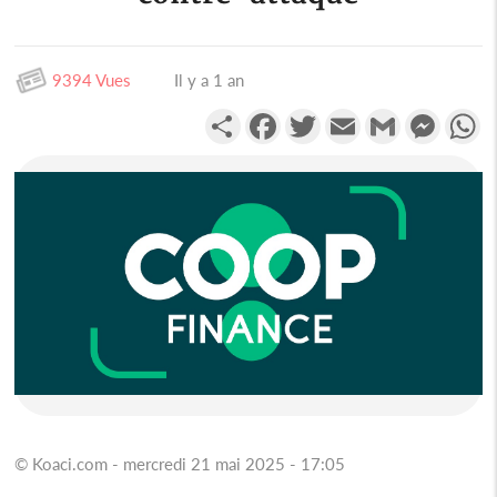
9394 Vues
Il y a 1 an
Partager
Facebook
Twitter
Email
Gmail
Messen
W
© Koaci.com - mercredi 21 mai 2025 - 17:05