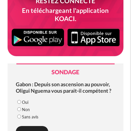
RESTEZ CONNECTÉ
En téléchargeant l'application
KOACI.
SONDAGE
Gabon : Depuis son ascension au pouvoir,
Oligui Nguema vous parait-il compétent ?
Oui
Non
Sans avis