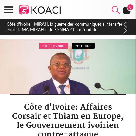
0
Côte d'Ivoire : Indépendance 2026, Thiam plaide pour un
environnement démocratique plus apaisé
CÔTE D'IVOIRE
POLITIQUE
Côte d'Ivoire: Affaires
Corsair et Thiam en Europe,
le Gouvernement ivoirien
contre-attaque