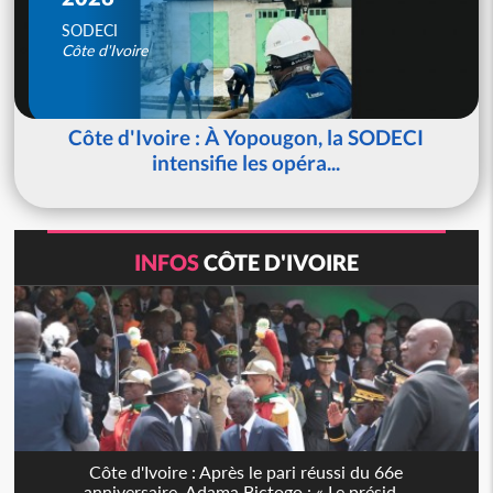
SODECI
Côte d'Ivoire
Côte d'Ivoire : À Yopougon, la SODECI
intensifie les opéra...
INFOS
CÔTE D'IVOIRE
Côte d'Ivoire : Après le pari réussi du 66e
anniversaire, Adama Bictogo : « Le présid...