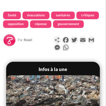
Santé
évacuations
sanitaires
critiques
opposition
réponse
gouvernement
Partager
Facebook
Twitter
Email
Gmail
Par
Koaci
Messenger
WhatsApp
Infos à la une