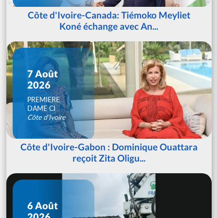
Côte d'Ivoire-Canada: Tiémoko Meyliet
Koné échange avec An...
7 Août
2026
PREMIERE
DAME CI
Côte d'Ivoire
Côte d'Ivoire-Gabon : Dominique Ouattara
reçoit Zita Oligu...
6 Août
2026