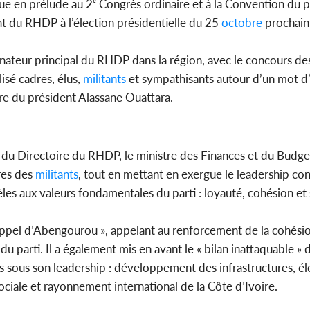
ue en prélude au 2ᵉ Congrès ordinaire et à la Convention du pa
at du RHDP à l’élection présidentielle du 25
octobre
prochain
ateur principal du RHDP dans la région, avec le concours de
sé cadres, élus,
militants
et sympathisants autour d’un mot d’o
ture du président Alassane Ouattara.
 du Directoire du RHDP, le ministre des Finances et du Budge
res des
militants
, tout en mettant en exergue le leadership co
èles aux valeurs fondamentales du parti : loyauté, cohésion et 
Appel d’Abengourou », appelant au renforcement de la cohésio
du parti. Il a également mis en avant le « bilan inattaquable » 
 sous son leadership : développement des infrastructures, éle
 sociale et rayonnement international de la Côte d’Ivoire.