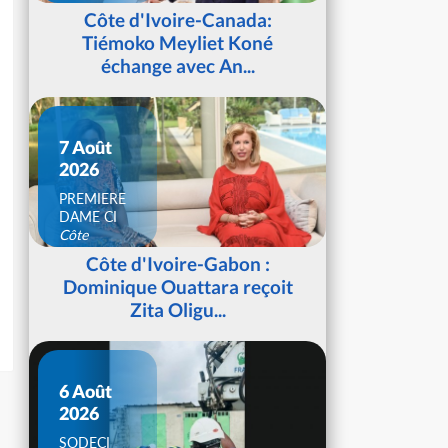
d'Ivoire
Côte d'Ivoire-Canada:
Tiémoko Meyliet Koné
échange avec An...
7 Août
2026
PREMIERE
DAME CI
Côte
d'Ivoire
Côte d'Ivoire-Gabon :
Dominique Ouattara reçoit
Zita Oligu...
6 Août
2026
SODECI