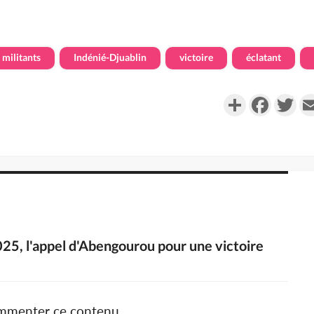
militants
Indénié-Djuablin
victoire
éclatant
Partager
Faceboo
Twi
2025, l'appel d'Abengourou pour une victoire
ommenter ce contenu.