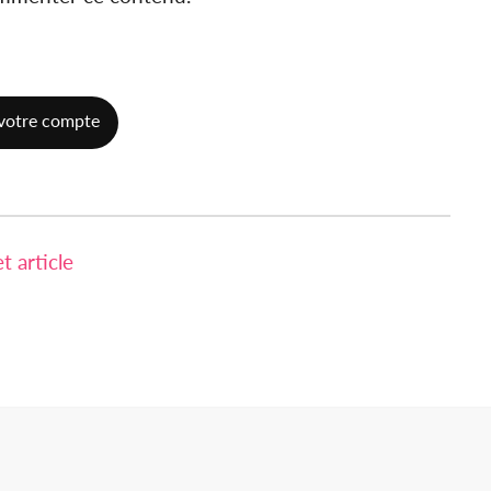
votre compte
 article