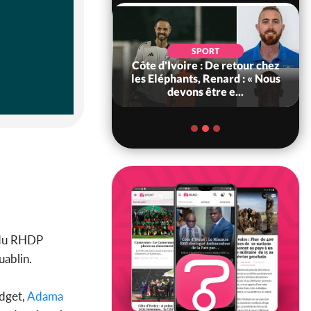
SOCIÉTÉ
SPORT
voire : MIRAH, la
Côte d'Ivoire : De retour chez
des communiqués
les Eléphants, Renard : « Nous
ie entre la MA-M...
devons être e...
e du RHDP
uablin.
udget,
Adama