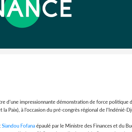
Côte d'I
guerre 
s'intensif
éâtre d’une impressionnante démonstration de force politiqu
 Paix), à l’occasion du pré-congrès régional de l’Indénié-Dj
t
Siandou Fofana
épaulé par le Ministre des Finances et du B