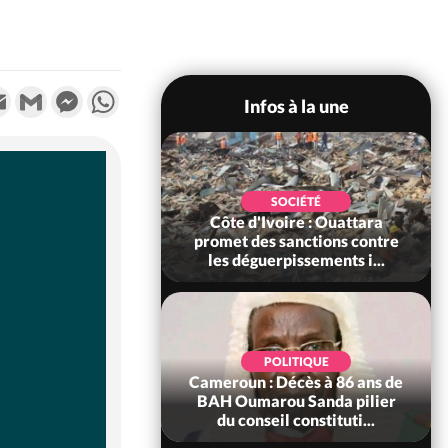
k
tter
Email
Gmail
Messenger
WhatsApp
Infos à la une
POLITIQUE
SOCIÉTÉ
ire : Après le pari
Côte d'Ivoire : Ouattara
 66e anniversaire,
promet des sanctions contre
Bictogo : «...
les déguerpissements i...
POLITIQUE
d'Ivoire : 66e
POLITIQUE
versaire de
Cameroun : Décès à 86 ans de
ance, les Forces de
BAH Oumarou Sanda pilier
fense e...
du conseil constituti...