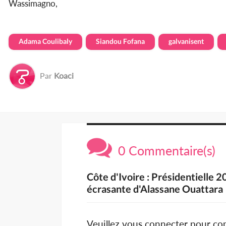
Wassimagno,
Adama Coulibaly
Siandou Fofana
galvanisent
Par
Koaci
0 Commentaire(s)
Côte d'Ivoire : Présidentielle 
écrasante d'Alassane Ouattara
Veuillez vous connecter pour c