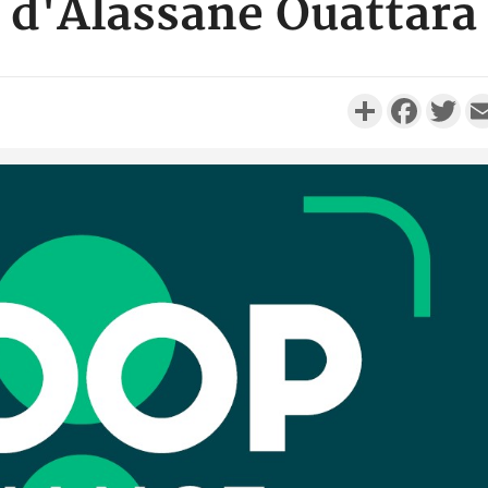
d'Alassane Ouattara
Partager
Faceboo
Twi
Côte d'Ivo
réussi du
Adama 
Côte 
anni
l'Indépend
Dé