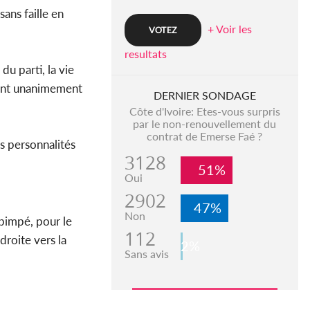
ans faille en
+ Voir les
resultats
u parti, la vie
s ont unanimement
DERNIER SONDAGE
Côte d'Ivoire: Etes-vous surpris
par le non-renouvellement du
contrat de Emerse Faé ?
s personnalités
3128
51%
Oui
2902
47%
Non
Ebimpé, pour le
112
droite vers la
2%
Sans avis