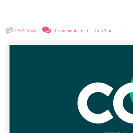
2922 Vues
0 Commentaire(s)
Il y a 1 an