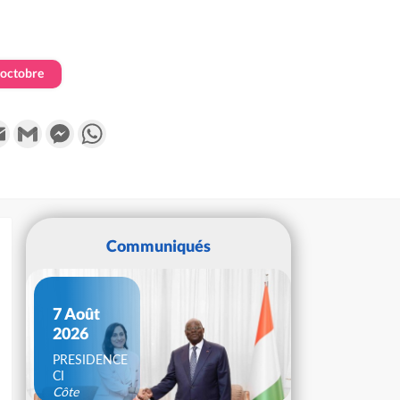
octobre
k
tter
Email
Gmail
Messenger
WhatsApp
Communiqués
7 Août
2026
PRESIDENCE
CI
Côte