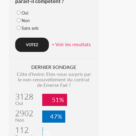
parait-il compétent ?
Oui
Non
Sans avis
+ Voir les resultats
DERNIER SONDAGE
Côte d'Ivoire: Etes-vous surpris par
le non-renouvellement du contrat
de Emerse Faé ?
3128
51%
Oui
2902
47%
Non
112
2%