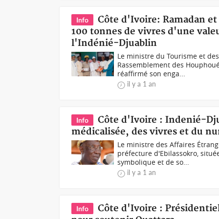
Côte d'Ivoire: Ramadan et
Info
100 tonnes de vivres d'une valeu
l'Indénié-Djuablin
Le ministre du Tourisme et des 
Rassemblement des Houphouétis
réaffirmé son enga...
il y a 1 an
Côte d'Ivoire : Indenié-Dj
Info
médicalisée, des vivres et du n
Le ministre des Affaires Étran
préfecture d'Ebilassokro, situé
symbolique et de so...
il y a 1 an
Côte d'Ivoire : Présidenti
Info