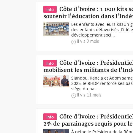
Côte d'Ivoire : 1 000 kits
Info
soutenir l'éducation dans l'Ind
Les enfants avec leurs kitsUn g
des enfants défavorisés. Fidèl
développement soci...
il y a 9 mois
Côte d'Ivoire : Présidenti
Info
mobilisent les militants de l'In
Siandou, Kancia et Adom samed
2025, le RHDP renforce ses base
siège du pa...
il y a 11 mois
Côte d'Ivoire : Présidentie
Info
2% de parrainages requis pour le
À peine le Président de la Répu