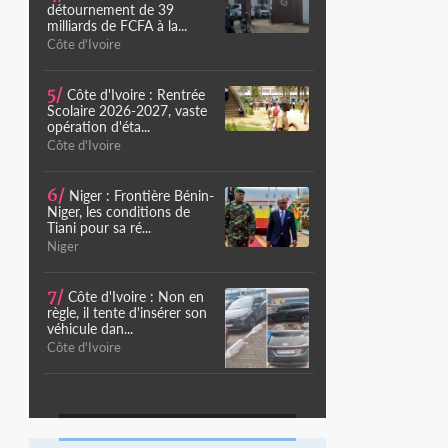
détournement de 39
milliards de FCFA à la...
Côte d'Ivoire
5/
Côte d'Ivoire : Rentrée
Scolaire 2026-2027, vaste
opération d'éta...
Côte d'Ivoire
6/
Niger : Frontière Bénin-
Niger, les conditions de
Tiani pour sa ré...
Niger
7/
Côte d'Ivoire : Non en
règle, il tente d'insérer son
véhicule dan...
Côte d'Ivoire