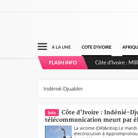
A LA UNE
COTE D'IVOIRE
AFRIQ
Côte d'Ivoire : 
FLASH INFO
Côte d'Ivoire : Indénié-Dj
Info
télécommunication meurt par él
La victime (DR)&nbsp;Le mardi 
électrocution à Apprompronou, 