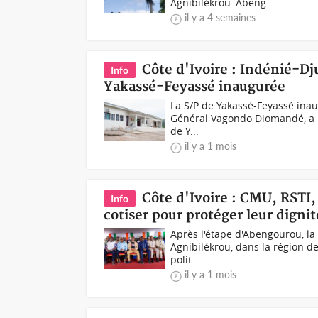
Agnibilékrou–Abeng...
il y a 4 semaines
Côte d'Ivoire : Indénié-Dj
Info
Yakassé-Feyassé inaugurée
La S/P de Yakassé-Feyassé inaug
Général Vagondo Diomandé, a p
de Y...
il y a 1 mois
Côte d'Ivoire : CMU, RSTI, 
Info
cotiser pour protéger leur dignit
Après l'étape d'Abengourou, la 
Agnibilékrou, dans la région de
polit...
il y a 1 mois