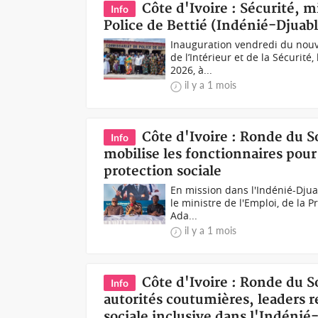
Côte d'Ivoire : Sécurité, 
Info
Police de Bettié (Indénié-Djuabl
Inauguration vendredi du nouv
de l’Intérieur et de la Sécurit
2026, à...
il y a 1 mois
Côte d'Ivoire : Ronde du 
Info
mobilise les fonctionnaires pour 
protection sociale
En mission dans l'Indénié-Djua
le ministre de l'Emploi, de la P
Ada...
il y a 1 mois
Côte d'Ivoire : Ronde du 
Info
autorités coutumières, leaders r
sociale inclusive dans l'Indénié