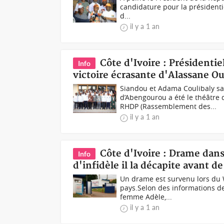
candidature pour la présidentie
d...
il y a 1 an
Côte d'Ivoire : Présidenti
Info
victoire écrasante d'Alassane Ou
Siandou et Adama Coulibaly sa
d’Abengourou a été le théâtre
RHDP (Rassemblement des...
il y a 1 an
Côte d'Ivoire : Drame dan
Info
d'infidèle il la décapite avant d
Un drame est survenu lors du W
pays.Selon des informations 
femme Adèle,...
il y a 1 an