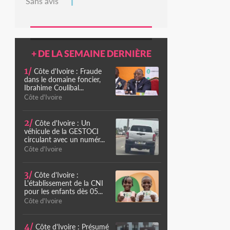
Sans avis
+ DE LA SEMAINE DERNIÈRE
1/
Côte d'Ivoire : Fraude
dans le domaine foncier,
Ibrahime Coulibal...
Côte d'Ivoire
2/
Côte d'Ivoire : Un
véhicule de la GESTOCI
circulant avec un numér...
Côte d'Ivoire
3/
Côte d'Ivoire :
L'établissement de la CNI
pour les enfants dès 05...
Côte d'Ivoire
4/
Côte d'Ivoire : Présumé