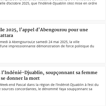
lle d’octobre 2025, que l’Indénié-Djuablin s’est mise en ordre
elle 2025, l'appel d'Abengourou pour une
attara
medi à AbengourouLe samedi 24 mai 2025, la ville
 d’une impressionnante démonstration de force politique du
s l'Indénié-Djuablin, soupçonnant sa femme
e se donner la mort
eek-end Pascal dans la région de l’Indénié-Djuablin à l’est du
de sources concordantes, le dénommé Yaya soupçonnant sa