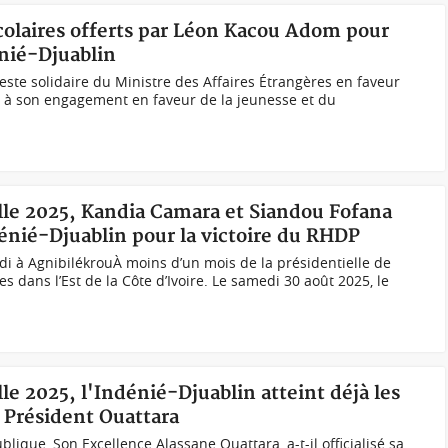
 scolaires offerts par Léon Kacou Adom pour
énié-Djuablin
este solidaire du Ministre des Affaires Étrangères en faveur
e à son engagement en faveur de la jeunesse et du
elle 2025, Kandia Camara et Siandou Fofana
dénié-Djuablin pour la victoire du RHDP
i à AgnibilékrouÀ moins d’un mois de la présidentielle de
s dans l’Est de la Côte d’Ivoire. Le samedi 30 août 2025, le
lle 2025, l'Indénié-Djuablin atteint déjà les
 Président Ouattara
blique, Son Excellence Alassane Ouattara, a-t-il officialisé sa