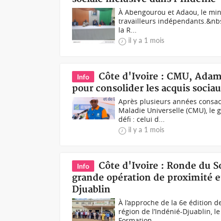
À Abengourou et Adaou, le mini
travailleurs indépendants.&nbs
la R...
il y a 1 mois
Côte d'Ivoire : CMU, Adama
Info
pour consolider les acquis socia
Après plusieurs années consac
Maladie Universelle (CMU), le
défi : celui d...
il y a 1 mois
Côte d'Ivoire : Ronde du 
Info
grande opération de proximité e
Djuablin
À l’approche de la 6e édition d
région de l’Indénié-Djuablin, le
Formation...