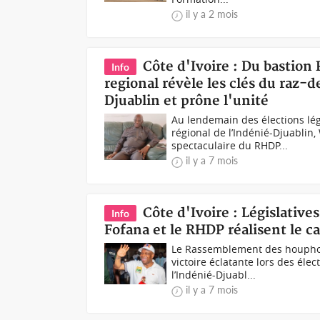
il y a 2 mois
Côte d'Ivoire : Du bastion
Info
regional révèle les clés du raz-
Djuablin et prône l'unité
Au lendemain des élections lég
régional de l’Indénié-Djuablin
spectaculaire du RHDP...
il y a 7 mois
Côte d'Ivoire : Législativ
Info
Fofana et le RHDP réalisent le car
Le Rassemblement des houphouë
victoire éclatante lors des éle
l’Indénié-Djuabl...
il y a 7 mois