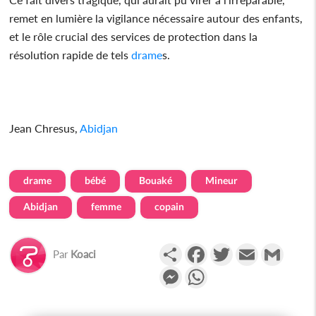
remet en lumière la vigilance nécessaire autour des enfants,
et le rôle crucial des services de protection dans la
résolution rapide de tels
drame
s.
Jean Chresus,
Abidjan
drame
bébé
Bouaké
Mineur
Abidjan
femme
copain
Partager
Facebook
Twitter
Email
Gmail
Par
Koaci
Messenger
WhatsApp