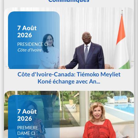
7 Août
2026
PRESIDENCE CI
Côte d'Ivoire
Côte d'Ivoire-Canada: Tiémoko Meyliet
Koné échange avec An...
7 Août
2026
PREMIERE
DAME CI