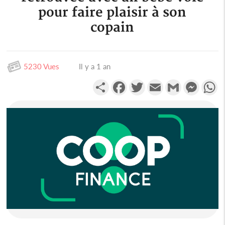
pour faire plaisir à son
copain
5230 Vues
Il y a 1 an
Partager
Facebook
Twitter
Email
Gmail
Messen
W