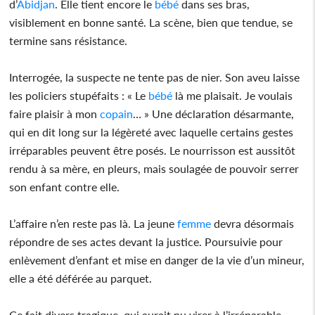
d’
Abidjan
. Elle tient encore le
bébé
dans ses bras,
visiblement en bonne santé. La scène, bien que tendue, se
termine sans résistance.
Interrogée, la suspecte ne tente pas de nier. Son aveu laisse
les policiers stupéfaits : « Le
bébé
là me plaisait. Je voulais
faire plaisir à mon
copain
… » Une déclaration désarmante,
qui en dit long sur la légèreté avec laquelle certains gestes
irréparables peuvent être posés. Le nourrisson est aussitôt
rendu à sa mère, en pleurs, mais soulagée de pouvoir serrer
son enfant contre elle.
L’affaire n’en reste pas là. La jeune
femme
devra désormais
répondre de ses actes devant la justice. Poursuivie pour
enlèvement d’enfant et mise en danger de la vie d’un mineur,
elle a été déférée au parquet.
Ce fait divers tragique, qui aurait pu virer à l’irréparable,