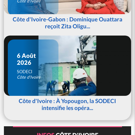
Côte d'Ivoire
Côte d'Ivoire-Gabon : Dominique Ouattara
reçoit Zita Oligu...
6 Août
2026
SODECI
Côte d'Ivoire
Côte d'Ivoire : À Yopougon, la SODECI
intensifie les opéra...
INFOS
CÔTE D'IVOIRE