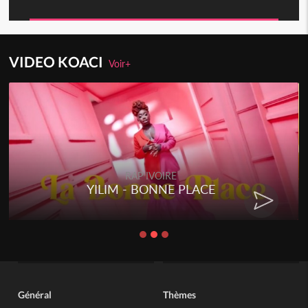
VIDEO KOACI
Voir+
RAP IVOIRE
YILIM - BONNE PLACE
Général
Thèmes