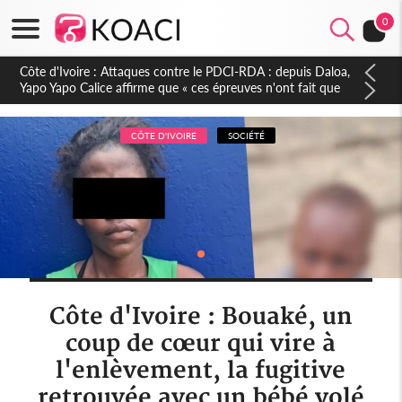
0
Côte d'Ivoire : Le Colonel-Major Fofié Kouakou est décédé,
l'armée perd une figure de la 2e Région militaire
CÔTE D'IVOIRE
SOCIÉTÉ
Côte d'Ivoire : Bouaké, un
coup de cœur qui vire à
l'enlèvement, la fugitive
retrouvée avec un bébé volé