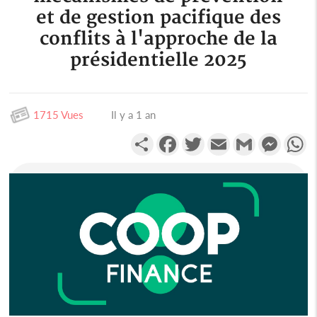
et de gestion pacifique des
conflits à l'approche de la
présidentielle 2025
1715 Vues
Il y a 1 an
Partager
Facebook
Twitter
Email
Gmail
Messen
W