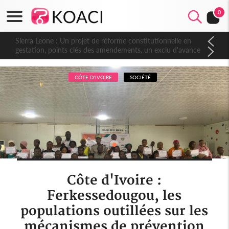
0
Sierra Leone : Un projet de réforme constitutionnelle en
gestation, points clés des amendements, un exclu d'avance
CÔTE D'IVOIRE
SOCIÉTÉ
Côte d'Ivoire :
Ferkessedougou, les
populations outillées sur les
mécanismes de prévention