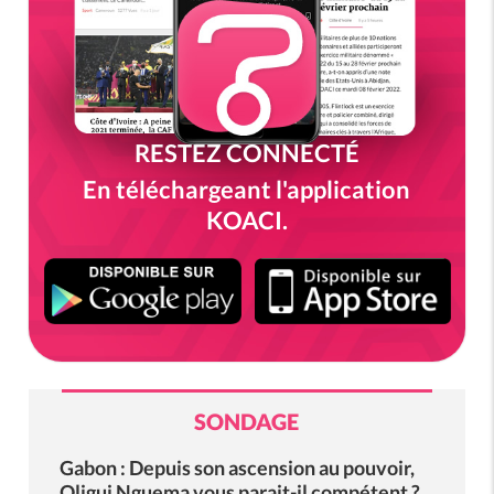
RESTEZ CONNECTÉ
En téléchargeant l'application
KOACI.
SONDAGE
Gabon : Depuis son ascension au pouvoir,
Oligui Nguema vous parait-il compétent ?