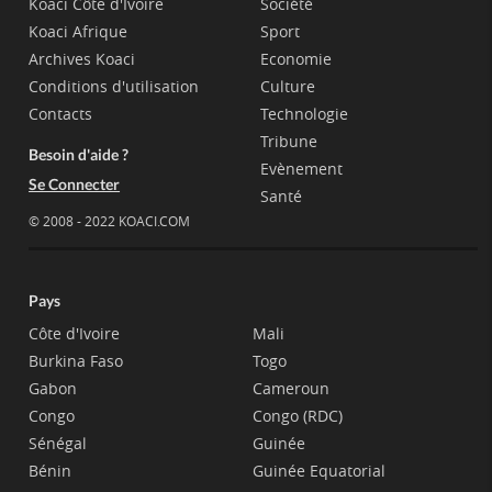
Koaci Côte d'Ivoire
Société
Koaci Afrique
Sport
Archives Koaci
Economie
Conditions d'utilisation
Culture
Contacts
Technologie
Tribune
Besoin d'aide ?
Evènement
Se Connecter
Santé
© 2008 - 2022 KOACI.COM
Pays
Côte d'Ivoire
Mali
Burkina Faso
Togo
Gabon
Cameroun
Congo
Congo (RDC)
Sénégal
Guinée
Bénin
Guinée Equatorial