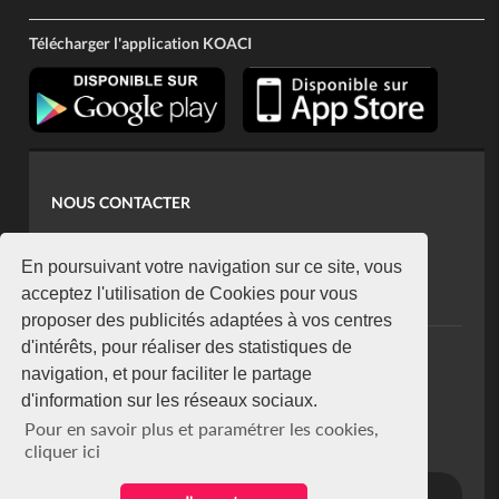
Télécharger l'application KOACI
NOUS CONTACTER
contact@koaci.com
koaci@yahoo.fr
En poursuivant votre navigation sur ce site, vous
+225 07 08 85 52 93
acceptez l'utilisation de Cookies pour vous
proposer des publicités adaptées à vos centres
d'intérêts, pour réaliser des statistiques de
NEWSLETTER
navigation, et pour faciliter le partage
Restez connecté via notre newsletter
d'information sur les réseaux sociaux.
S'abonner
Pour en savoir plus et paramétrer les cookies,
Se désabonner
cliquer ici