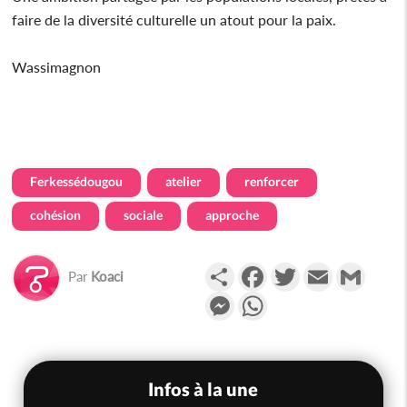
faire de la diversité culturelle un atout pour la paix.
Wassimagnon
Ferkessédougou
atelier
renforcer
cohésion
sociale
approche
Partager
Facebook
Twitter
Email
Gmail
Par
Koaci
Messenger
WhatsApp
Infos à la une