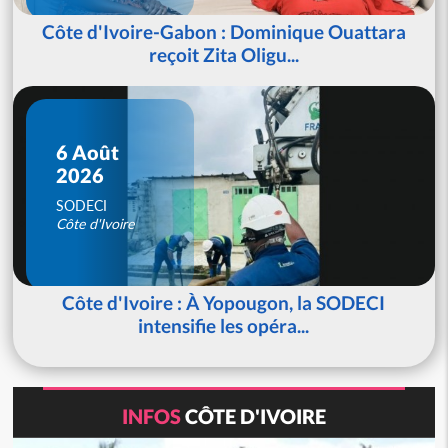
Côte d'Ivoire-Gabon : Dominique Ouattara
reçoit Zita Oligu...
6 Août
2026
SODECI
Côte d'Ivoire
Côte d'Ivoire : À Yopougon, la SODECI
intensifie les opéra...
INFOS
CÔTE D'IVOIRE