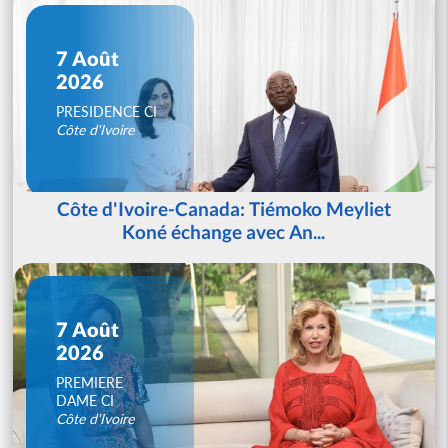
7 Août
2026
PRESIDENCE CI
Côte d'Ivoire
Côte d'Ivoire-Canada: Tiémoko Meyliet
Koné échange avec An...
7 Août
2026
PREMIERE
DAME CI
Côte d'Ivoire