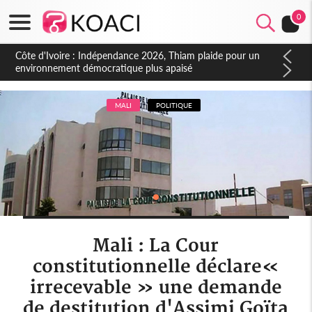
0
Côte d'Ivoire : Concours INFAS 2026, les convocations
seront disponibles à compter du samedi
MALI
POLITIQUE
Mali : La Cour
constitutionnelle déclare«
irrecevable » une demande
de destitution d'Assimi Goïta