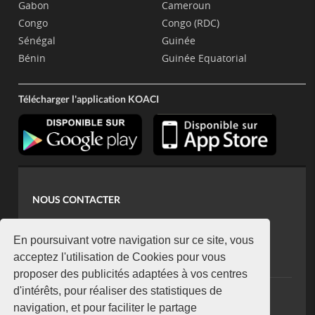
Gabon
Cameroun
Congo
Congo (RDC)
Sénégal
Guinée
Bénin
Guinée Equatorial
Télécharger l'application KOACI
NOUS CONTACTER
contact@koaci.com
koaci@yahoo.fr
En poursuivant votre navigation sur ce site, vous
+225 07 08 85 52 93
acceptez l'utilisation de Cookies pour vous
proposer des publicités adaptées à vos centres
d'intérêts, pour réaliser des statistiques de
NEWSLETTER
navigation, et pour faciliter le partage