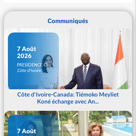
Communiqués
7 Août
2026
PRESIDENCE CI
Côte d'Ivoire
Côte d'Ivoire-Canada: Tiémoko Meyliet
Koné échange avec An...
7 Août