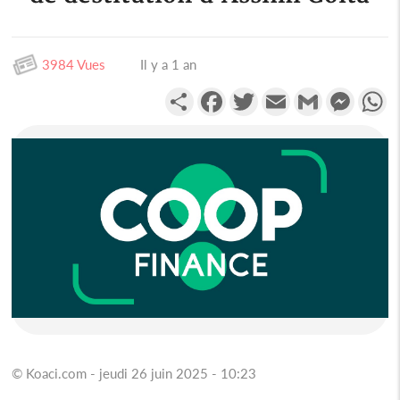
3984 Vues
Il y a 1 an
Partager
Facebook
Twitter
Email
Gmail
Messen
W
© Koaci.com - jeudi 26 juin 2025 - 10:23