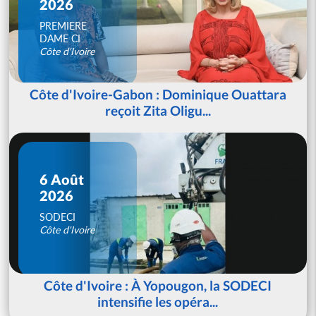
2026
PREMIERE
DAME CI
Côte d'Ivoire
Côte d'Ivoire-Gabon : Dominique Ouattara
reçoit Zita Oligu...
6 Août
2026
SODECI
Côte d'Ivoire
Côte d'Ivoire : À Yopougon, la SODECI
intensifie les opéra...