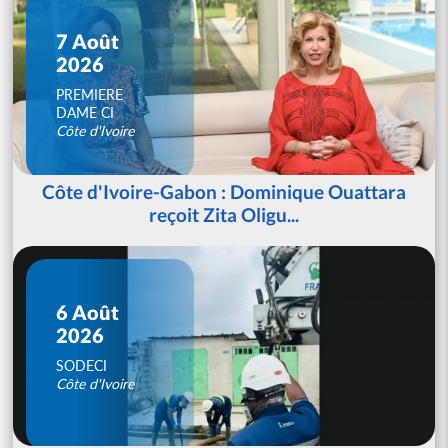
7 Août
2026
PREMIERE
DAME CI
Côte d'Ivoire
Côte d'Ivoire-Gabon : Dominique Ouattara
reçoit Zita Oligu...
6 Août
2026
SODECI
Côte d'Ivoire