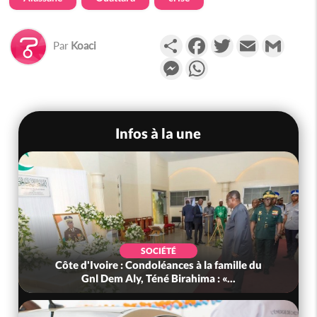
Partager
Facebook
Twitter
Email
Gmail
Par
Koaci
Messenger
WhatsApp
Infos à la une
SOCIÉTÉ
Côte d'Ivoire : Condoléances à la famille du
Gnl Dem Aly, Téné Birahima : «...