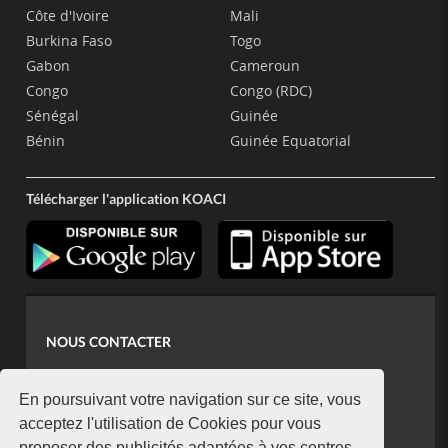
Côte d'Ivoire
Mali
Burkina Faso
Togo
Gabon
Cameroun
Congo
Congo (RDC)
Sénégal
Guinée
Bénin
Guinée Equatorial
Télécharger l'application KOACI
NOUS CONTACTER
contact@koaci.com
koaci@yahoo.fr
En poursuivant votre navigation sur ce site, vous
+225 07 08 85 52 93
acceptez l'utilisation de Cookies pour vous
proposer des publicités adaptées à vos centres