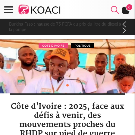
0
Burkina Faso : hausse de 75 FCFA du prix du litre du diesel à
la pompe
CÔTE D'IVOIRE
POLITIQUE
Côte d'Ivoire : 2025, face aux
défis à venir, des
mouvements proches du
RHDP sur pied de guerre