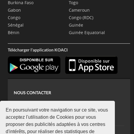
Burkina Faso
Togo
Gabon
Cameroun
Congo
Congo (RDC)
Sénégal
Guinée
Bénin
Guinée Equatorial
Télécharger l'application KOACI
NOUS CONTACTER
contact@koaci.com
koaci@yahoo.fr
En poursuivant votre navigation sur ce site, vous
+225 07 08 85 52 93
acceptez l'utilisation de Cookies pour vous
proposer des publicités adaptées à vos centres
d'intérêts, pour réaliser des statistiques de