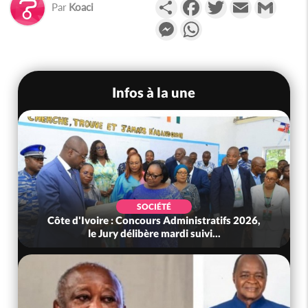
Partager
Facebook
Twitter
Email
Gmail
Par
Koaci
Messenger
WhatsApp
Infos à la une
SOCIÉTÉ
Côte d'Ivoire : Concours Administratifs 2026,
le Jury délibère mardi suivi...