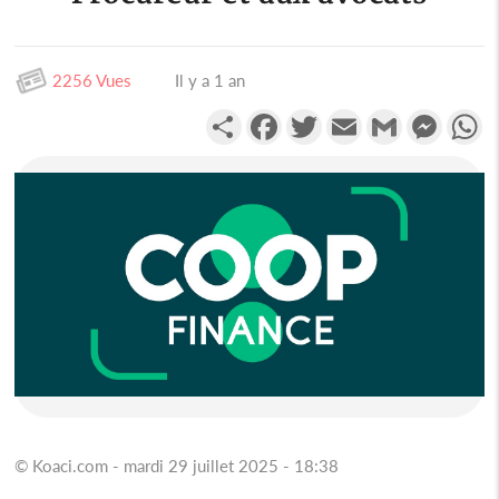
2256 Vues
Il y a 1 an
Partager
Facebook
Twitter
Email
Gmail
Messen
W
© Koaci.com - mardi 29 juillet 2025 - 18:38