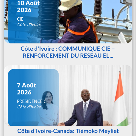
10 Août
2026
CIE
Côte d'Ivoire
Côte d'Ivoire : COMMUNIQUE CIE –
RENFORCEMENT DU RESEAU EL...
7 Août
2026
PRESIDENCE CI
Côte d'Ivoire
Côte d'Ivoire-Canada: Tiémoko Meyliet