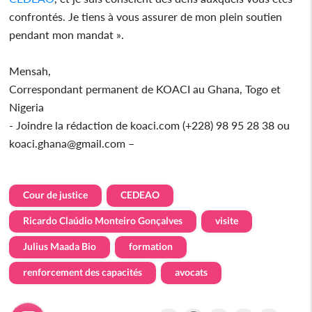
confrontés. Je tiens à vous assurer de mon plein soutien
pendant mon mandat ».
Mensah,
Correspondant permanent de KOACI au Ghana, Togo et
Nigeria
- Joindre la rédaction de koaci.com (+228) 98 95 28 38 ou
koaci.ghana@gmail.com –
Cour de justice
CEDEAO
Ricardo Claúdio Monteiro Gonçalves
visite
Julius Maada Bio
formation
renforcement des capacités
avocats