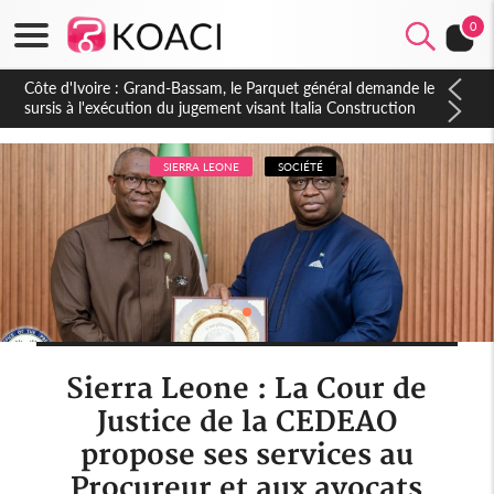
0
Côte d'Ivoire : Indépendance à Dakpadou, la sous-préfète
Hôma Viviane Manissan appelle à une appropriation locale du
PND 2026-2030
SIERRA LEONE
SOCIÉTÉ
Sierra Leone : La Cour de
Justice de la CEDEAO
propose ses services au
Procureur et aux avocats