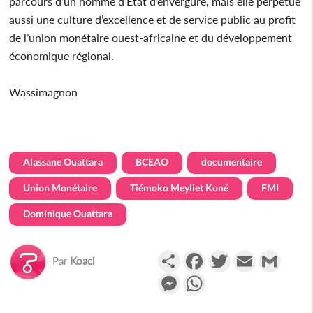
parcours d’un homme d’État d’envergure, mais elle perpétue
aussi une culture d’excellence et de service public au profit
de l’union monétaire ouest-africaine et du développement
économique régional.
Wassimagnon
Alassane Ouattara
BCEAO
documentaire
Union Monétaire
Tiémoko Meyliet Koné
FMI
Dominique Ouattara
Partager
Facebook
Twitter
Email
Gmail
Par
Koaci
Messenger
WhatsApp