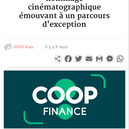
cinématographique
émouvant à un parcours
d'exception
4004 Vues
Il y a 9 mois
Partager
Facebook
Twitter
Email
Gmail
Messen
W