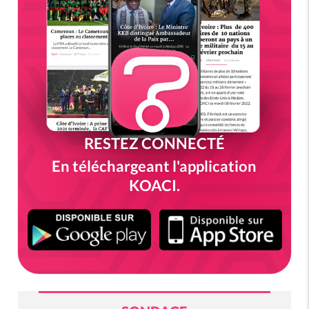
RESTEZ CONNECTÉ
En téléchargeant l'application
KOACI.