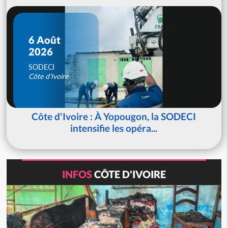
6 Août
2026
SODECI
Côte d'Ivoire
Côte d'Ivoire : À Yopougon, la SODECI
intensifie les opéra...
INFOS
CÔTE D'IVOIRE