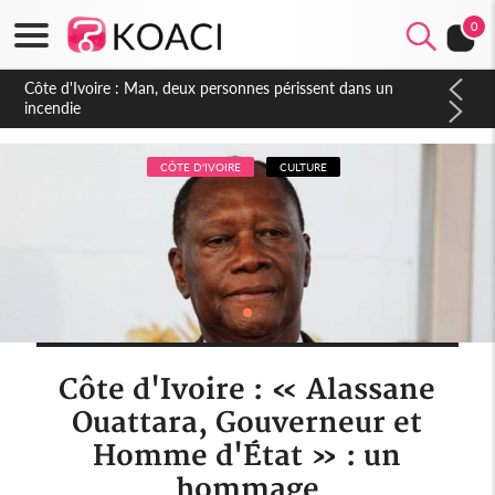
0
Côte d'Ivoire : Séileu, la célébration de la fête nationale
transformée en vaste campagne contre les produits
dépigmentants dangereux
CÔTE D'IVOIRE
CULTURE
Côte d'Ivoire : « Alassane
Ouattara, Gouverneur et
Homme d'État » : un
hommage