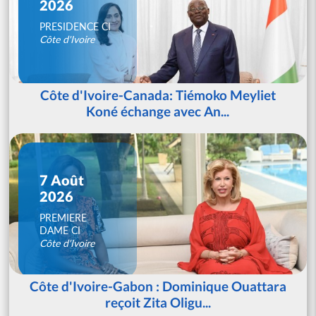
2026
PRESIDENCE CI
Côte d'Ivoire
Côte d'Ivoire-Canada: Tiémoko Meyliet
Koné échange avec An...
7 Août
2026
PREMIERE
DAME CI
Côte d'Ivoire
Côte d'Ivoire-Gabon : Dominique Ouattara
reçoit Zita Oligu...