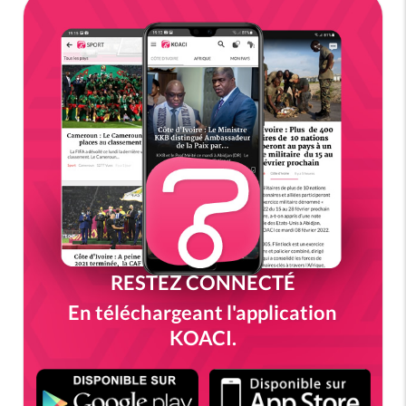
RESTEZ CONNECTÉ
En téléchargeant l'application
KOACI.