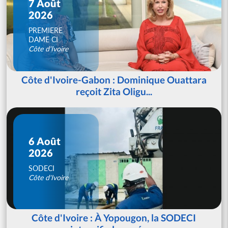
7 Août
2026
PREMIERE
DAME CI
Côte d'Ivoire
Côte d'Ivoire-Gabon : Dominique Ouattara
reçoit Zita Oligu...
6 Août
2026
SODECI
Côte d'Ivoire
Côte d'Ivoire : À Yopougon, la SODECI