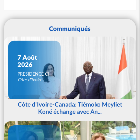
Communiqués
7 Août
2026
PRESIDENCE CI
Côte d'Ivoire
Côte d'Ivoire-Canada: Tiémoko Meyliet
Koné échange avec An...