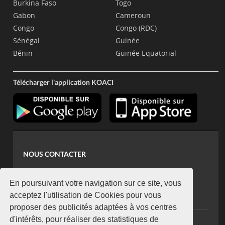
Burkina Faso
Togo
Gabon
Cameroun
Congo
Congo (RDC)
Sénégal
Guinée
Bénin
Guinée Equatorial
Télécharger l'application KOACI
NOUS CONTACTER
contact@koaci.com
koaci@yahoo.fr
En poursuivant votre navigation sur ce site, vous
+225 07 08 85 52 93
acceptez l'utilisation de Cookies pour vous
proposer des publicités adaptées à vos centres
d'intérêts, pour réaliser des statistiques de