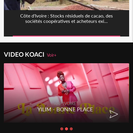
Côte d'Ivoire : Stocks résiduels de cacao, des
sociétés coopératives et acheteurs exi...
VIDEO KOACI
Voir+
RAP IVOIRE
ACE
RENARD BARAKISSA - DO
CHAT