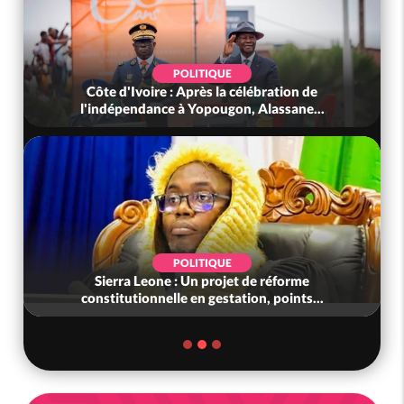
POLITIQUE
'Ivoire : Après la célébration de
Côte d'Ivoire :
pendance à Yopougon, Alassane...
Touré aux Ge
POLITIQUE
ra Leone : Un projet de réforme
Côte d'Ivoire : L
utionnelle en gestation, points...
liens frau