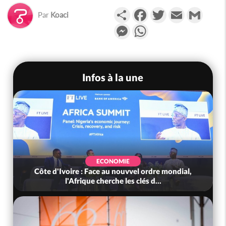
Partager
Facebook
Twitter
Email
Gmail
Par
Koaci
Messenger
WhatsApp
Infos à la une
ECONOMIE
ire : Face au nouvvel ordre mondial,
Côte d'Ivoire : 
'Afrique cherche les clés d...
l'indépenda