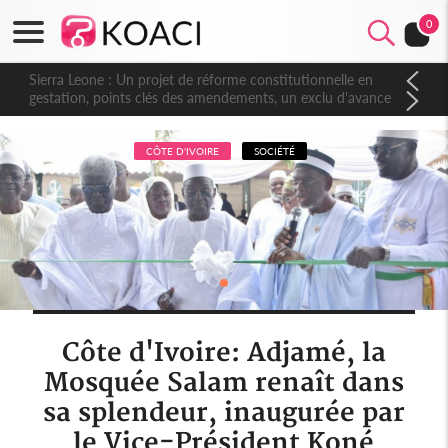
0
Sierra Leone : Un projet de réforme constitutionnelle en
gestation, points clés des amendements, un exclu d'avance
CÔTE D'IVOIRE
SOCIÉTÉ
Côte d'Ivoire: Adjamé, la
Mosquée Salam renaît dans
sa splendeur, inaugurée par
le Vice-Président Koné